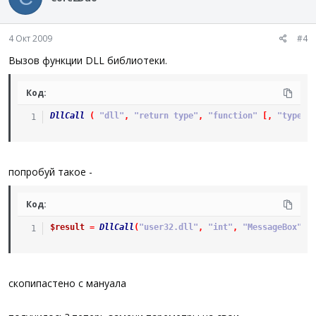
4 Окт 2009
#4
Вызов функции DLL библиотеки.
Код:
DllCall
(
"dll"
,
"return type"
,
"function"
[
,
"type1"
попробуй такое -
Код:
$result
=
DllCall
(
"user32.dll"
,
"int"
,
"MessageBox"
,
скопипастено с мануала