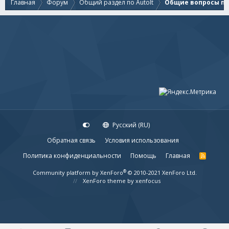
Главная
Форум
Общий раздел по AutoIt
Общие вопросы по 
Русский (RU)
Обратная связь
Условия использования
Политика конфиденциальности
Помощь
Главная
R
S
S
®
Community platform by XenForo
© 2010-2021 XenForo Ltd.
XenForo theme
by xenfocus