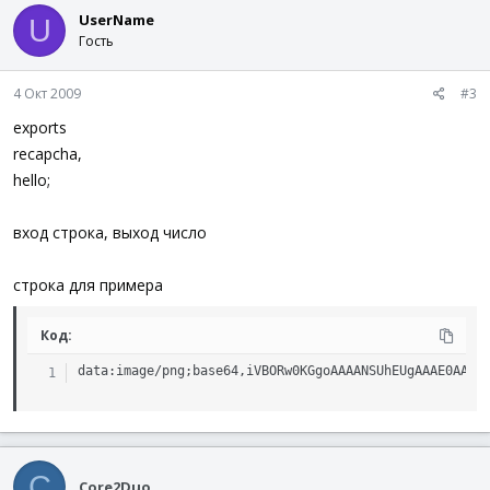
UserName
U
Гость
4 Окт 2009
#3
exports
recapcha,
hello;
вход строка, выход число
строка для примера
Код:
data:image/png;base64,iVBORw0KGgoAAAANSUhEUgAAAE0AAAA
C
Core2Duo