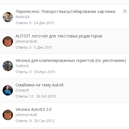
З
Перенесено: Поворот/масштабирование картинки
а
Medic84
к
Ответы
0
24 Дек 2015
р
ы
AUTOIT логотип для текстовых редакторов
т
johnmarshall
о
Ответы
3
5 Дек 2015
Иконка для компилированных скриптов (по умолчанию)
Yashied
Ответы
0
30 Июл 2015
Смайлики на тему AutoIt
CreatoR
Ответы
12
26 Окт 2013
Иконка AutoIt3 2.0
johnmarshall
Ответы
9
28 Сен 2012