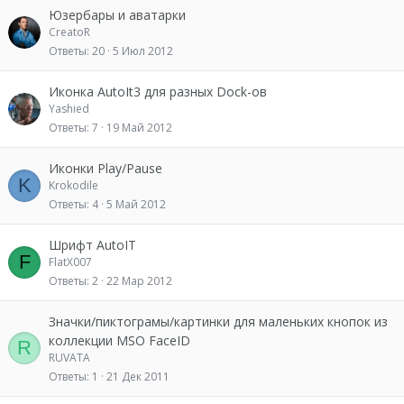
Юзербары и аватарки
CreatoR
Ответы
20
5 Июл 2012
Иконка AutoIt3 для разных Dock-ов
Yashied
Ответы
7
19 Май 2012
Иконки Play/Pause
K
Krokodile
Ответы
4
5 Май 2012
Шрифт AutoIT
F
FlatX007
Ответы
2
22 Мар 2012
Значки/пиктограмы/картинки для маленьких кнопок из
коллекции MSO FaceID
R
RUVATA
Ответы
1
21 Дек 2011