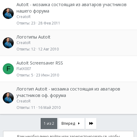
AutoIt - мозаика состоящая из аватаров участников
нашего форума
CreatoR
Ответы
23
28 Фев 2011
Логотипы AutoIt
CreatoR
Ответы
12
12 Авг 2010
AutoIt Screensaver RSS
F
FlatX007
Ответы
5
23 Июн 2010
Логотип AutoIt - мозаика состоящая из аватаров
участников оф. форума
CreatoR
Ответы
11
16 Май 2010
Последняя
1 из 2
Вперед
Вам необходимо войти или зарегистрироваться, чтобы