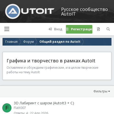
Русское сообщество
AutoIT
Вход
Регистрация
Главная
Форум
Общий раздел по AutoIt
Графика и творчество в рамках AutoIt
Оставляем и обсуждаем графические, и в целом творческие
работы на тему AutoIt
Фильтры
3D Лабиринт с шаром (AutoIt3 + C)
F
FlatX007
Ответы
4
22 Апр 2026