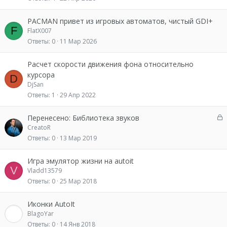
PACMAN привет из игровых автоматов, чистый GDI+
F
FlatX007
Ответы
0
11 Мар 2026
Расчет скорости движения фона относительно
курсора
D
DjSan
Ответы
1
29 Апр 2022
З
Перенесено: Библиотека звуков
а
CreatoR
к
Ответы
0
13 Мар 2019
р
ы
Игра эмулятор жизни на autoit
т
V
Vladd13579
о
Ответы
0
25 Мар 2018
Иконки AutoIt
BlagoYar
Ответы
0
14 Янв 2018