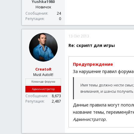
Yushka1980
Новичок
Сообщения
24
Репутация
0
13 Окт 2013
Re: скрипт для игры
Предупреждение
CreatoR
За нарушение правил форума 
Must AutoIt!
Команда форума
Имя темы должно нести смысл
Администратор
внимания, и шансы получить 
Сообщения
8,673
Репутация
2,487
Данные правила могут попол
название темы, переименуйте
Администратор.