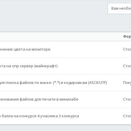
Вам необхо
онная почта
сылка
Фор
нение цвета на мониторе.
Сто
та на опр сервер (майнкрафт)
Сто
 поиска файлов по маске: (*.*) и кодировкам (ASCII/UTF)
Пок
енования файлов для печати в минилабе
Сто
 балла на конкурсе 4 учасника 3 конкурса
Сто