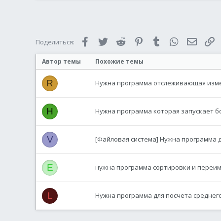
Facebook
Twitter
Reddit
Pinterest
Tumblr
WhatsApp
Электр
С
Поделиться:
Автор темы
Похожие темы
R
Нужна программа отслеживающая изме
H
Нужна программа которая запускает бо
V
[Файловая система] Нужна программа для
E
нужна программа сортировки и переим
L
Нужна программа для посчета среднего