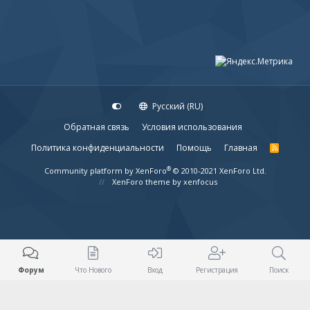
Русский (RU)
Обратная связь
Условия использования
Политика конфиденциальности
Помощь
Главная
R
S
S
®
Community platform by XenForo
© 2010-2021 XenForo Ltd.
XenForo theme
by xenfocus
Форум
Что Нового
Вход
Регистрация
Поиск