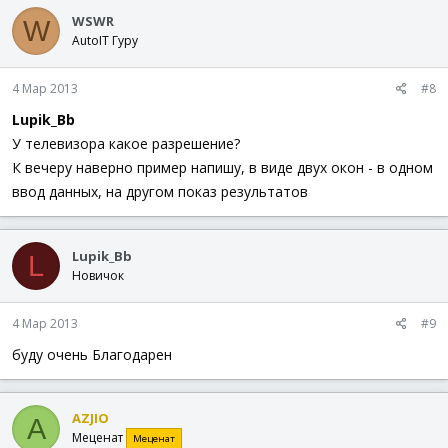
WSWR
W
AutoIT Гуру
4 Мар 2013
#8
Lupik_Bb
У телевизора какое разрешение?
К вечеру наверно пример напишу, в виде двух окон - в одном
ввод данных, на другом показ результатов
Lupik_Bb
L
Новичок
4 Мар 2013
#9
буду очень Благодарен
AZJIO
A
Меценат
Меценат