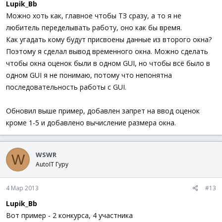
Lupik_Bb
GUICtrlSetBkColor
(
-
1
,
0xFFFEEE
)
; устанавливает цвет 
For
$i
=
1
To
$iNumContest
Можно хоть как, главное чтобы ТЗ сразу, а то я не
GUICtrlCreateListViewItem
(
'Конкурс '
&
$i
,
$iList
любитель переделывать работу, оно как бы время.
Next
Как угадать кому будут присвоены данные из второго окна?
GUICtrlCreateListViewItem
(
'Итоговый'
,
$iListView
)
Поэтому я сделал вывод временного окна. Можно сделать
; Выравнивает колонки по ширине текста в них
чтобы окна оценок были в одном GUI, но чтобы всё было в
For
$i
=
0
To
$aIni
[
0
]
[
0
]
-
1
одном GUI я не понимаю, потому что непонятна
GUICtrlSendMsg
(
$iListView
,
$LVM_SETCOLUMNWIDTH
,
$
GUICtrlSendMsg
(
$iListView
,
$LVM_SETCOLUMNWIDTH
,
$
последовательность работы с GUI.
Next
Обновил выше пример, добавлен запрет на ввод оценок
; Вычисление ширины окна более точно, по ширине колон
$ColumnWidth
=
0
кроме 1-5 и добавлено вычисление размера окна.
For
$i
=
0
To
$aIni
[
0
]
[
0
]
$ColumnWidth
+=
_GUICtrlListView_GetColumn
Width
(
$
Next
WSWR
W
If
$ColumnWidth
<
200
Then
$ColumnWidth
=
200
AutoIT Гуру
WinMove
(
$hGui
,
''
,
Default
,
Default
,
$ColumnWidth
+
40
)
GUISetState
(
)
4 Мар 2013
#13
GUIRegisterMsg
(
$WM_NOTIFY
,
"WM_NOTIFY"
)
Lupik_Bb
While
1
Вот пример - 2 конкурса, 4 участника
If
$TrDBLCLK
Then