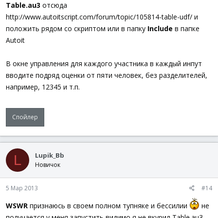
Table.au3
отсюда
$TrDBLCLK
=
0
$iAnswer
=
0
http://www.autoitscript.com/forum/topic/105814-table-udf/ и
For
$i
=
1
To
5
положить рядом со скриптом или в папку
Include
в папке
$iAnswer
+=
_GuiSetEvaluation
(
$i
)
Autoit
If
@error
Then
ContinueLoop
2
Next
$iAnswer
/=
5
В окне управления для каждого участника в каждый инпут
_GUICtrlListView_SetItem
Text
(
$hListView
,
$aEl
вводите подряд оценки от пяти человек, без разделителей,
$iAmount
=
0
For
$i
=
0
To
$iNumContest
-
1
например, 12345 и т.п.
$iAmount
+=
Number
(
_GUICtrlListView_GetIt
Next
_GUICtrlListView_SetItem
Text
(
$hListView
,
$iNu
Спойлер
EndIf
Switch
GUIGetMsg
(
)
Case
$GUI_EVENT_CLOSE
Exit
Lupik_Bb
L
EndSwitch
Новичок
WEnd
5 Мар 2013
#14
; Окно оценок
Func
_GuiSetEvaluation
(
$iNum
,
$iSizeX
=
210
,
$iSizeY
WSWR
признаюсь в своем полном тупняке и бессилии
не
Local
$iYes
,
$iMode
,
$iAnswer
=
0
,
$iError
=
0
,
$
If
$iSizeX
<
170
Then
$iSizeX
=
170
получается у меня запустить видимо я не вкурил Table.au3