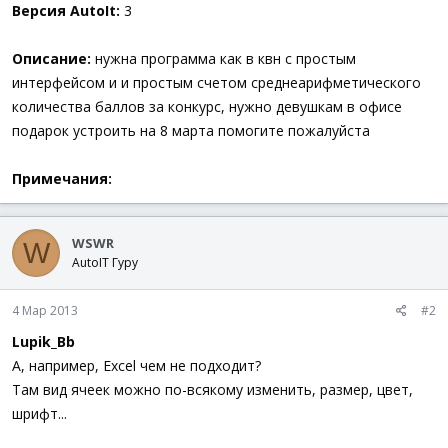
а
Версия AutoIt:
3
Описание:
нужна программа как в квн с простым
интерфейсом и и простым счетом среднеарифметического
количества баллов за конкурс, нужно девушкам в офисе
подарок устроить на 8 марта помогите пожалуйста
Примечания:
WSWR
W
AutoIT Гуру
4 Мар 2013
#2
Lupik_Bb
A, например, Excel чем не подходит?
Там вид ячеек можно по-всякому изменить, размер, цвет,
шрифт...