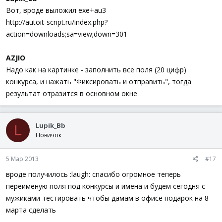
GUIRegisterMsg
(
$WM_COMMAND
,
''
)
Вот, вроде выложил exe+au3
Return
SetError
(
$iError
,
0
,
$iInput0
)
http://autoit-script.ru/index.php?
EndFunc
;==>_GuiSetEvaluation
action=downloads;sa=view;down=301
; Ловит двойной  клик в списке и записывает индексы я
Func
WM_NOTIFY
(
$hWnd
,
$iMsg
,
$iwParam
,
$ilParam
)
AZJIO
Local
$hWndFrom
,
$iIDFrom
,
$iCode
,
$tNMHDR
Надо как на картинке - заполнить все поля (20 цифр)
$tNMHDR
=
DllStructCreate
(
$tagNMHDR
,
$ilParam
)
$hWndFrom
=
HWnd
(
DllStructGetData
(
$tNMHDR
,
"hWndF
конкурса, и нажать "Фиксировать и отправить", тогда
$iIDFrom
=
DllStructGetData
(
$tNMHDR
,
"IDFrom"
)
результат отразится в основном окне
$iCode
=
DllStructGetData
(
$tNMHDR
,
"Code"
)
Switch
$hWndFrom
Case
$hListView
Switch
$iCode
Lupik_Bb
L
Case
$NM_DBLCLK
; двойной клик - реда
Новичок
Local
$tInfo
=
DllStructCreate
(
$t
$aElement
[
0
]
=
DllStructGetData
(
$
5 Мар 2013
#17
$aElement
[
1
]
=
DllStructGetData
(
$
If
$aElement
[
0
]
<>
$iNumContest
A
вроде получилось :laugh: спасибо огромное теперь
EndSwitch
переименую поля под конкурсы и имена и будем сегодня с
EndSwitch
Return
$GUI_RUNDEFMSG
мужиками тестировать чтобы дамам в офисе подарок на 8
EndFunc
;==>WM_NOTIFY
марта сделать
; Делает ограничения на ввод только чисел от 1 до 5