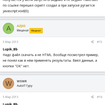
$iMode
=
Opt
(
'GUIOnEventMode'
,
0
)
по ссылке перешел скрипт создал а при запуске ругается
GUISetState
(
@SW_DISABLE
,
$hGUI
)
javascript:void(0);
$hGUIChild
=
GUICreate
(
_GUICtrlHeader_GetItem
Text
$iInput
=
GUICtrlCreateInput
(
''
,
10
,
10
,
$iSizeX
AZJIO
A
GUICtrlSetFont
(
-
1
,
72
,
700
)
Меценат
Меценат
$iYes
=
GUICtrlCreateButton
(
'ОК'
,
(
$iSizeX
-
70
)
GUISetState
(
@SW_SHOW
,
$hGUIChild
)
5 Мар 2013
#15
GUIRegisterMsg
(
$WM_COMMAND
,
'WM_COMMAND'
)
Lupik_Bb
While
1
Switch
GUIGetMsg
(
)
Надо файл скачать а не HTML. Вообще посмотрел пример,
Case
$iYes
не понял как в нём применять результаты. Ввёл данные, а
$iInput0
=
Number
(
GUICtrlRead
(
$iInput
кнопки "ОК" нет.
If
$iInput0
<
1
Or
$iInput0
>
5
Then
ExitLoop
Case
$GUI_EVENT_CLOSE
$iError
=
1
WSWR
W
ExitLoop
AutoIT Гуру
EndSwitch
WEnd
GUISetState
(
@SW_ENABLE
,
$hGUI
)
5 Мар 2013
#16
GUIDelete
(
$hGUIChild
)
Lupik_Bb
Opt
(
'GUIOnEventMode'
,
$iMode
)