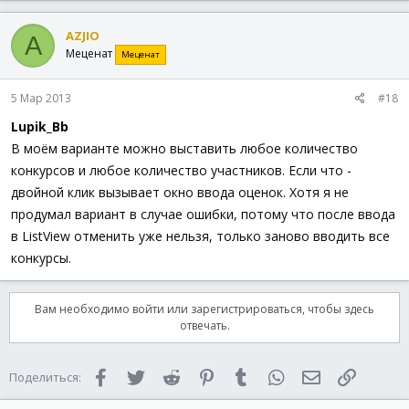
Func
WM_COMMAND
(
$hWnd
,
$iMsg
,
$iwParam
,
$ilParam
)
Local
$nNotifyCode
,
$nID
,
$sText
,
$iInput0
AZJIO
A
$nNotifyCode
=
BitShift
(
$iwParam
,
16
)
Меценат
Меценат
$nID
=
BitAND
(
$iwParam
,
0xFFFF
)
Switch
$hWnd
5 Мар 2013
Case
$hGUIChild
#18
Switch
$nID
Lupik_Bb
Case
$iInput
В моём варианте можно выставить любое количество
Switch
$nNotifyCode
Case
$EN_CHANGE
конкурсов и любое количество участников. Если что -
$iInput0
=
GUICtrlRead
(
$i
двойной клик вызывает окно ввода оценок. Хотя я не
$sText
=
StringRegExp
(
$iI
продумал вариант в случае ошибки, потому что после ввода
If
@error
Then
GUICtrlSetData
(
$iInpu
в ListView отменить уже нельзя, только заново вводить все
Else
конкурсы.
If
$iInput0
<>
$sText
EndIf
EndSwitch
Вам необходимо войти или зарегистрироваться, чтобы здесь
EndSwitch
отвечать.
EndSwitch
Return
$GUI_RUNDEFMSG
EndFunc
;==>WM_COMMAND
Facebook
Twitter
Reddit
Pinterest
Tumblr
WhatsApp
Электронная 
Ссылка
Поделиться: