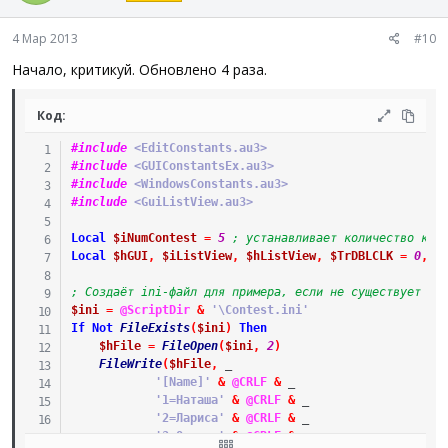
4 Мар 2013
#10
Начало, критикуй. Обновлено 4 раза.
Код:
#include
 <EditConstants.au3>
#include
 <GUIConstantsEx.au3>
#include
 <WindowsConstants.au3>
#include
 <GuiListView.au3>
Local
$iNumContest
=
5
; устанавливает количество кон
Local
$hGUI
,
$iListView
,
$hListView
,
$TrDBLCLK
=
0
,
$
; Создаёт ini-файл для примера, если не существует
$ini
=
@ScriptDir
&
'\Contest.ini'
If
Not
FileExists
(
$ini
)
Then
$hFile
=
FileOpen
(
$ini
,
2
)
FileWrite
(
$hFile
,
_
'[Name]'
&
@CRLF
&
_
'1=Наташа'
&
@CRLF
&
_
'2=Лариса'
&
@CRLF
&
_
'3=Оксана'
&
@CRLF
&
_