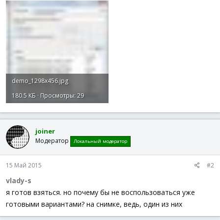
demo_1298x456.jpg
180.5 КБ · Просмотры: 29
joiner
Модератор
Локальный модератор
15 Май 2015
#2
vlady-s
я готов взяться. но почему бы не воспользоваться уже
готовыми вариантами? на снимке, ведь, один из них