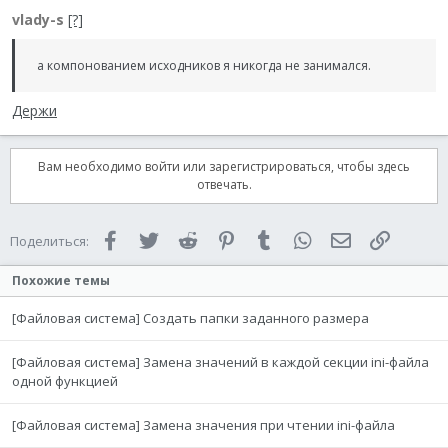
vlady-s
[?]
а компонованием исходников я никогда не занимался.
Держи
Вам необходимо войти или зарегистрироваться, чтобы здесь
отвечать.
Facebook
Twitter
Reddit
Pinterest
Tumblr
WhatsApp
Электронная 
Ссылка
Поделиться:
Похожие темы
[Файловая система] Создать папки заданного размера
[Файловая система] Замена значений в каждой секции ini-файла
одной функцией
[Файловая система] Замена значения при чтении ini-файла