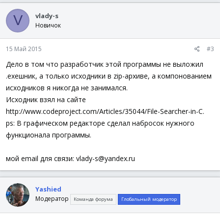
vlady-s
V
Новичок
15 Май 2015
#3
Дело в том что разработчик этой программы не выложил
.exeшник, а только исходники в zip-архиве, а компонованием
исходников я никогда не занимался.
Исходник взял на сайте
http://www.codeproject.com/Articles/35044/File-Searcher-in-C.
ps: В графическом редакторе сделал набросок нужного
функционала программы.
мой email для связи:
vlady-s@yandex.ru
Yashied
Модератор
Команда форума
Глобальный модератор