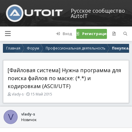
Русское сообщество
AutoIT
Вход
Регистрация
Главная
Форум
Профессиональная деятельность
Покупка/п
[Файловая система] Нужна программа для
поиска файлов по маске: (*.*) и
кодировкам (ASCII/UTF)
А
Д
vlady-s
15 Май 2015
в
а
т
т
о
а
vlady-s
V
р
н
Новичок
т
а
е
ч
м
а