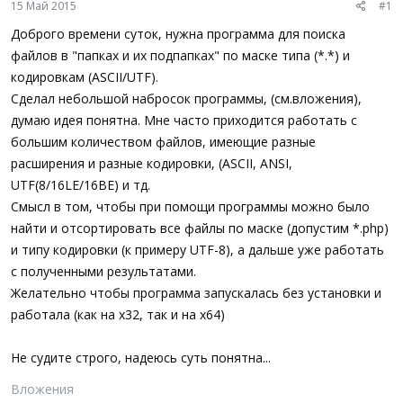
15 Май 2015
#1
ы
л
а
Доброго времени суток, нужна программа для поиска
файлов в "папках и их подпапках" по маске типа (*.*) и
кодировкам (ASCII/UTF).
Сделал небольшой набросок программы, (см.вложения),
думаю идея понятна. Мне часто приходится работать с
большим количеством файлов, имеющие разные
расширения и разные кодировки, (ASCII, ANSI,
UTF(8/16LE/16BE) и тд.
Смысл в том, чтобы при помощи программы можно было
найти и отсортировать все файлы по маске (допустим *.php)
и типу кодировки (к примеру UTF-8), а дальше уже работать
с полученными результатами.
Желательно чтобы программа запускалась без установки и
работала (как на x32, так и на x64)
Не судите строго, надеюсь суть понятна...
Вложения