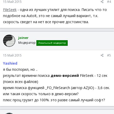
15 Май 2015
#4
FileSeek
- одна из лучших утилит для поиска. Писать что-то
подобное на AutoIt, это не самый лучший вариант, т.к.
скорость сведет на нет все прочие достоинства.
joiner
Модератор
Локальный модератор
15 Май 2015
#5
Yashied
я бы поспорил, но ..
результат времени поиска
демо-версией
FileSeek - 12 сек
(поиск всех файлов)
время поиска функцией _FO_FileSearch (автор AZJIO) - 3,6 сек.
или такая скорость только в демо-версии?
плюс проц грузит до 100%. это разве самый лучший софт?