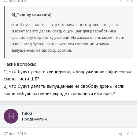
27 Фев 2010
#10
DJ_Tommy сказал(а):
и что? пусть ползет .... это бот начального уровня, когда он
сможет все это делать следующий шаг для разработчика
сделать ему обработку условий. На халках очень может гисти
смол шилд бустер во включенном состоянии и пачка
выпущенных на свободу дронов.
Такие вопросы:
1) что будут делать суицидники, обнаружившие зафиченный
смолл гисти ШБ?
2) что будут делать выпущенные на свободу дроны, если
какой нибудь затейник украдет сделанный ими врек?
hikki
H
Продвинутый
27 Фев 2010
#11