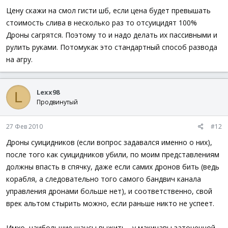
Цену скажи на смол гисти шб, если цена будет превышать
стоимость слива в несколько раз то отсуицидят 100%
Дроны сагрятся. Поэтому то и надо делать их пассивными и
рулить руками. Потомукак это стандартный способ развода
на агру.
Lexx98
L
Продвинутый
27 Фев 2010
#12
Дроны суицидников (если вопрос задавался именно о них),
после того как суицидников убили, по моим представлениям
должны впасть в спячку, даже если самих дронов бить (ведь
корабля, а следовательно того самого бандвич канала
управления дронами больше нет), и соответственно, свой
врек альтом стырить можно, если раньше никто не успеет.
Имхо, наибольшие шансы выжить - у макинавы заточенной