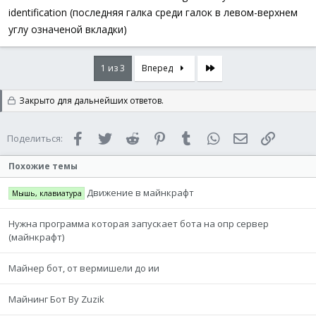
identification (последняя галка среди галок в левом-верхнем
углу означеной вкладки)
Последняя
1 из 3
Вперед
Закрыто для дальнейших ответов.
Facebook
Twitter
Reddit
Pinterest
Tumblr
WhatsApp
Электронная 
Ссылка
Поделиться:
Похожие темы
Движение в майнкрафт
Мышь, клавиатура
Нужна программа которая запускает бота на опр сервер
(майнкрафт)
Майнер бот, от вермишели до ии
Майнинг Бот By Zuzik