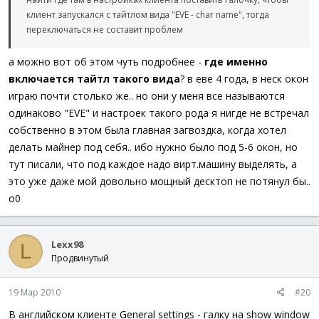
клиент запускался с тайтлом вида "EVE - char name", тогда
переключаться не составит проблем
а можно вот об этом чуть подробнее -
где именно
включается тайтл такого вида
? в еве 4 года, в неск окон
играю почти столько же.. но они у меня все называются
одинаково "EVE" и настроек такого рода я нигде не встречал
собственно в этом была главная загвоздка, когда хотел
делать майнер под себя.. ибо нужно было под 5-6 окон, но
тут писали, что под каждое надо вирт.машину выделять, а
это уже даже мой довольно мощный десктоп не потянул бы..
о0
Lexx98
L
Продвинутый
19 Мар 2010
#20
В английском клиенте General settings - галку на show window