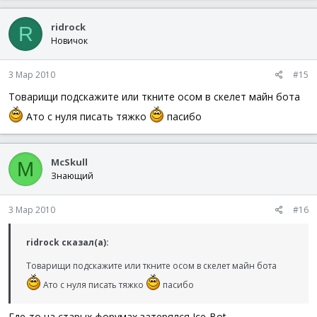
ridrock
R
Новичок
3 Мар 2010
#15
Товарищи подскажите или ткните осом в скелет майн бота
Ато с нуля писать тяжко
пасибо
McSkull
M
Знающий
3 Мар 2010
#16
ridrock сказал(а):
Товарищи подскажите или ткните осом в скелет майн бота
Ато с нуля писать тяжко
пасибо
Где-то на старых форумах затерялся Ice-Bot...