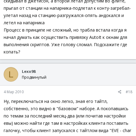
скидывал в джетисон, а второй летал допустим во флите,
прыгал от станции на напарника-подлетал к конту-загребал-
улетал назад на станцию-разгружался-опять андокался и
летел на напарника
Процесс в принципе не сложный, но трабла встала когда я
начал думать как осуществить привязку AutoIt к окнам для
выполнения скриптов. Уже голову сломал. Подскажите где
копать?
Lexx98
L
Продвинутый
4 Мар 2010
#18
Ну, переключаться на окно легко, зная его тайтл,
собственно, это видно в "базовом" наборе. А покопавшись
по темам за последний месяц-два (или почитав настройки
евы) можно найти где там в настройках клиента поставить
галочку, чтобы клиент запускался с тайтлом вида "EVE - char