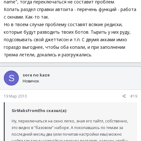
name", тогда переключаться не составит проблем.
Копать раздел справки автоита - перечень функций - работа
с окнами. Как-то так.
Но в твоём случае проблему составят всякие редиски,
которые будут разводить твоих ботов. Тырить у них руду,
подсовывать свой джеттисон и т.п. С двумя акками имхо
гораздо выгоднее, чтобы оба копали, и при заполнении
трюма летели, докались и разгружались.
sora no kaze
S
Новичок
19 Мар 2010
#19
SirMaksFromEho сказал(а):
Ну, переключаться на окно легко, зная его тайтл, собственно,
это видно в "базовом" наборе. А покопавшись по темам за
последний месяц-два (или почитав настройки евы) можно
найти где там в настройках клиента поставить галочку, чтобы