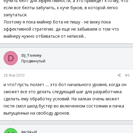
бучить белт для эффективности, а это приведет кто-му, что
если все белты забучить, к куче буков, в которой легко
запутаться.
Поэтому я пока майнер бота не пишу - не вижу пока
эффективной стратегии.. да еще не забываем о том что
майнеру нужно отбиваться от неписей...
DJ_Tommy
D
Продвинутый
28 Янв 2010
#6
и что? пусть ползет .... это бот начального уровня, когда он
сможет все это делать следующий шаг для разработчика
сделать ему обработку условий. На халках очень может
гисти смол шилд бустер во включенном состоянии и пачка
выпущенных на свободу дронов.
McSkull