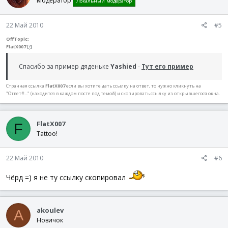
Модератор
Локальный модератор
22 Май 2010
#5
OffTopic:
FlatX007
[?]
Спасибо за пример дяденьке
Yashied
-
Тут его пример
Странная ссылка
FlatX007
если вы хотите дать ссылку на ответ, то нужно кликнуть на
"Ответ#..." (находится в каждом посте под темой) и скопировать ссылку из открывшегося окна.
FlatX007
F
Tattoo!
22 Май 2010
#6
Чёрд =) я не ту ссылку скопировал
akoulev
A
Новичок