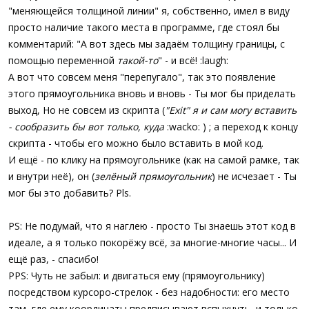
"меняющейся толщиной линии" я, собственно, имел в виду
просто наличие такого места в программе, где стоял бы
комментарий: "А вот здесь мы задаём толщину границы, с
помощью переменной
такой-то
" - и всё! :laugh:
А вот что совсем меня "перепугало", так это появление
этого прямоугольника вновь и вновь - Ты мог бы приделать
выход, Но не совсем из скрипта (
"Exit" я и сам могу вставить
- сообразить бы вот только, куда
:wacko: ) ; а переход к концу
скрипта - чтобы его можно было вставить в мой код.
И ещё - по клику на прямоугольнике (как на самой рамке, так
и внутри неё), он (
зелёный прямоугольник
) не исчезает - Ты
мог бы это добавить? Pls.
PS: Не подумай, что я наглею - просто Ты знаешь этот код в
идеале, а я только покорёжу всё, за многие-многие часы... И
ещё раз, - спасибо!
PPS: Чуть не забыл: и двигаться ему (прямоугольнику)
посредством курсоро-стрелок - без надобности: его место
там, где ему координаты предписывают вспыхнуть, и только