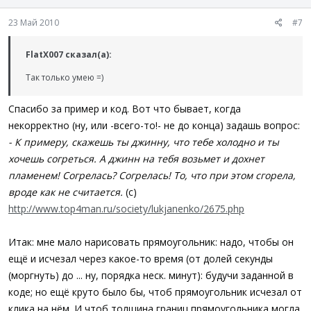
23 Май 2010
#7
FlatX007 сказал(а):
Так только умею =)
Спасибо за пример и код. Вот что бывает, когда
некорректно (ну, или -всего-то!- не до конца) задашь вопрос:
- К примеру, скажешь ты джинну, что тебе холодно и ты
хочешь согреться. А джинн на тебя возьмет и дохнет
пламенем! Согрелась? Согрелась! То, что при этом сгорела,
вроде как не считается.
(с)
http://www.top4man.ru/society/lukjanenko/2675.php
Итак: мне мало нарисовать прямоугольник: надо, чтобы он
ещё и исчезал через какое-то время (от долей секунды
(моргнуть) до ... ну, порядка неск. минут): будучи заданной в
коде; но ещё круто было бы, чтоб прямоугольник исчезал от
клика на нём. И чтоб толщина границ прямоугольника могла