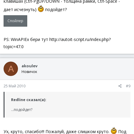
клавишах (Ctrl-PgUP/DOWN - толщина рамки, Ctrl-Space -
дает исчезнуть)
подойдет?
Спойлер
PS: WinAPIEx бери тут http://autoit-script.ru/index.php?
topic=47.0
akoulev
A
Новичок
25 Май 2010
#9
Redline сказал(а):
...подойдет?
Ух, круто, спасибо!!! Пожалуй, даже слишком круто.
Под