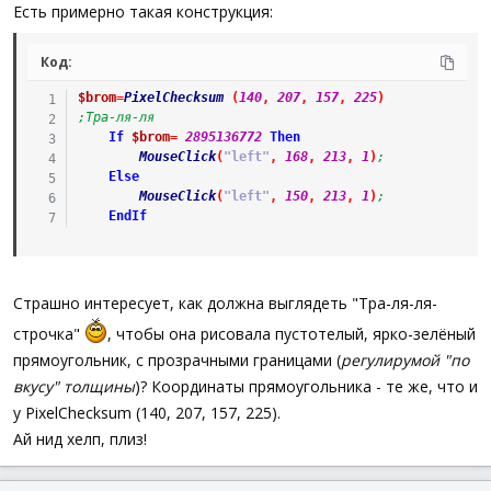
а
Есть примерно такая конструкция:
Код:
$brom
=
PixelChecksum
(
140
,
207
,
157
,
225
)
;Тра-ля-ля
If
$brom
=
2895136772
Then
MouseClick
(
"left"
,
168
,
213
,
1
)
;
Else
MouseClick
(
"left"
,
150
,
213
,
1
)
; 
EndIf
Страшно интересует, как должна выглядеть "Тра-ля-ля-
строчка"
, чтобы она рисовала пустотелый, ярко-зелёный
прямоугольник, с прозрачными границами (
регулирумой "по
вкусу" толщины
)? Координаты прямоугольника - те же, что и
у PixelChecksum (140, 207, 157, 225).
Ай нид хелп, плиз!