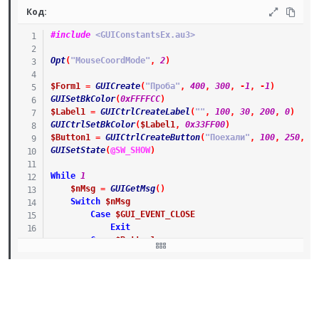
Код:
#include
 <GUIConstantsEx.au3>
Opt
(
"MouseCoordMode"
,
2
)
$Form1
=
GUICreate
(
"Проба"
,
400
,
300
,
-
1
,
-
1
)
GUISetBkColor
(
0xFFFFCC
)
$Label1
=
GUICtrlCreateLabel
(
""
,
100
,
30
,
200
,
0
)
GUICtrlSetBkColor
(
$Label1
,
0x33FF00
)
$Button1
=
GUICtrlCreateButton
(
"Поехали"
,
100
,
250
,
2
GUISetState
(
@SW_SHOW
)
While
1
$nMsg
=
GUIGetMsg
(
)
Switch
$nMsg
Case
$GUI_EVENT_CLOSE
Exit
Case
$Button1
GUICtrlSetState
(
$Button1
,
$GUI_DISABLE
)
BlockInput
(
1
)
$pos
=
ControlGetPos
(
""
,
""
,
$Label1
)
For
$i
=
1
To
200
MouseMove
(
$pos
[
0
]
,
$pos
[
1
]
+
$i
,
25
)
GUICtrlSetPos
(
$Label1
,
$pos
[
0
]
,
$pos
[