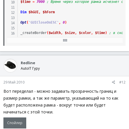
$time
=
7000
; Время через которое рамка исчезнет сам
Dim
$hGUI
,
$hForm
Opt
(
'GUICloseOnESC'
,
0
)
_createBorder
(
$width
,
$size
,
$color
,
$time
)
; в скобк
Func
_createBorder
(
$width
=
10
,
$size
=
300
,
$color
=
$timer
=
TimerInit
(
)
; запускаем таймер
$hForm
=
GUICreate
(
$proj
,
$size
,
$size
,
-
1
,
-
1
,
$
;$center_label = GUICtrlCreateLabel('', 0, 0, 800
Redline
;и замени Код: AutoIt [Выделить]
AutoIT Гуру
;$center_label = GUICtrlCreateLabel('', 0, 0, 800
;$center_label = GUICtrlCreateLabel('', 0, 0, 800
$center_label
=
GUICtrlCreateLabel
(
''
,
0
,
0
,
800
,
29 Май 2010
#12
WinSetTrans
(
$hForm
,
''
,
1
)
; задаем прозрачность 
Вот переделал - можно задавать прозрачность границ и
$hGUI
=
GUICreate
(
$proj
,
$size
,
$size
,
-
1
,
-
1
,
$W
размер рамки, а так же параметр, указывающий на то как
GUISetBkColor
(
0x0000F1
)
; задаем цвет для GUI, ко
будет расположена рамка - вокруг точки или будет
Dim
$label
[
4
]
=
[
GUICtrlCreateLabel
(
''
,
0
,
0
,
$wi
GUICtrlSetResizing
(
$label
[
0
]
,
$GUI_DOCKLEFT
+
$GU
начинаться с этой точки.
GUICtrlSetResizing
(
$label
[
1
]
,
$GUI_DOCKTOP
+
$GUI
GUICtrlSetResizing
(
$label
[
2
]
,
$GUI_DOCKRIGHT
+
$G
Спойлер
GUICtrlSetResizing
(
$label
[
3
]
,
$GUI_DOCKBOTTOM
+
$