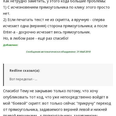
Как нетрудно заметить, у этого кода большие проблемы:
1) C исчезновением прямоугольника по клику: этого просто
нет.
2) Если печатать текст не из скрипта, а вручную - сперва
исчезает одна (верхняя) сторона прямоугольника; а после
Enter-а - досрочно исчезает весь прямоугольник.
Но, в любом разе - ещё раз спасибо!
Добавлено:
Сообщение автоматически объединено:
31 Май 2010
Redline сказал(а):
Вот переделал - ...
Спасибо! Тему не закрываю только потому, что хочу
опубликовать тот код, что уже непосредственно войдёт в
мой "боевой" скрипт: вот только сейчас "прикручу" переход
от прямоугольника, задаваемого верхней левой и нижней
правой вершинами - к прямоугольнику, задаваемому