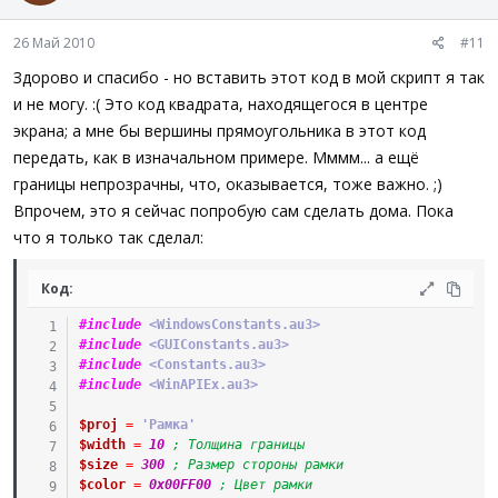
26 Май 2010
#11
Здорово и спасибо - но вставить этот код в мой скрипт я так
и не могу. :( Это код квадрата, находящегося в центре
экрана; а мне бы вершины прямоугольника в этот код
передать, как в изначальном примере. Мммм... а ещё
границы непрозрачны, что, оказывается, тоже важно. ;)
Впрочем, это я сейчас попробую сам сделать дома. Пока
что я только так сделал:
Код:
#include
 <WindowsConstants.au3>
#include
 <GUIConstants.au3>
#include
 <Constants.au3>
#include
 <WinAPIEx.au3>
$proj
=
'Рамка'
$width
=
10
; Толщина границы
$size
=
300
; Размер стороны рамки
$color
=
0x00FF00
; Цвет рамки