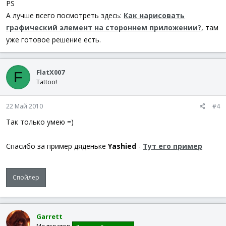
PS
Next
А лучше всего посмотреть здесь:
Как нарисовать
BlockInput
(
0
)
EndSwitch
графический элемент на стороннем приложении?
, там
WEnd
уже готовое решение есть.
FlatX007
F
Tattoo!
22 Май 2010
#4
Так только умею =)
Спасибо за пример дяденьке
Yashied
-
Тут его пример
Спойлер
Garrett