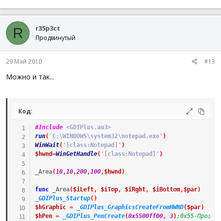
For
$i
=
0
To
3
; задаем цвет элементов рамки и с
GUICtrlSetBkColor
(
$label
[
$i
]
,
$color
)
;   GUICtrlSetStyle($label[$i], -1, $GUI_WS_EX_PA
r35p3ct
R
Next
Продвинутый
;GUIRegisterMsg($WM_MOVE, 'WM_MOVE') ; регистраци
29 Май 2010
#13
_WinAPI_SetLayeredWindowAttributes
(
$hGUI
,
0x0000F
Можно и так...
GUISetState
(
@SW_SHOW
,
$hForm
)
; показ окон
GUISetState
(
@SW_SHOW
,
$hGUI
)
While
TimerDiff
(
$timer
)
<
$time
; цикл будет крут
Код:
$msg
=
GUIGetMsg
(
)
Select
#Include
 <GDIPlus.au3>
Case
$msg
=
$label
[
0
]
Or
$msg
=
$label
[
1
]
run
(
'C:\WINDOWS\system32\notepad.exe'
)
GUIDelete
(
$hForm
)
WinWait
(
'[class:Notepad]'
)
Return
1
$hwnd
=
WinGetHandle
(
'[class:Notepad]'
)
EndSelect
Sleep
(
25
)
_Area
(
10
,
10
,
200
,
100
,
$hwnd
)
WEnd
GUIDelete
(
$hForm
)
func
_Area
(
$iLeft
,
$iTop
,
$iRght
,
$iBottom
,
$par
)
EndFunc
_GDIPlus_Startup
(
)
$hGraphic
=
_GDIPlus_GraphicsCreateFromHWND
(
$par
)
#cs --------------------------------------------------
$hPen
=
_GDIPlus_PenCreate
(
0x5500ff00
,
3
)
;0x55-Прозра
http://autoit-script.ru/index.php?topic=1939.msg14283#