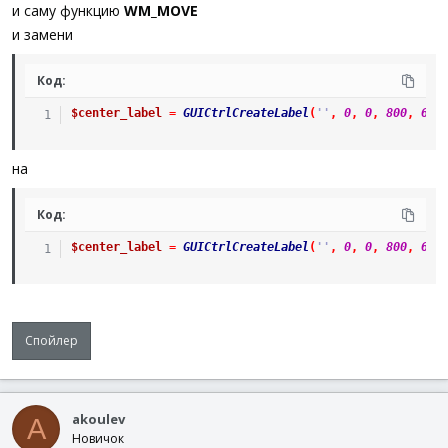
и саму функцию
WM_MOVE
и замени
Код:
$center_label
=
GUICtrlCreateLabel
(
''
,
0
,
0
,
800
,
600
на
Код:
$center_label
=
GUICtrlCreateLabel
(
''
,
0
,
0
,
800
,
600
Спойлер
akoulev
A
Новичок