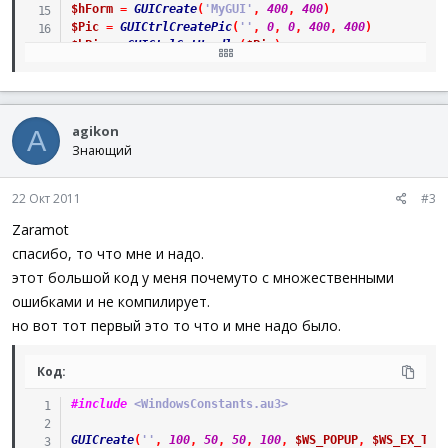
$hForm
=
GUICreate
(
'MyGUI'
,
400
,
400
)
$Pic
=
GUICtrlCreatePic
(
''
,
0
,
0
,
400
,
400
)
$hPic
=
GUICtrlGetHandle
(
$Pic
)
; Create bitmap
$hDev
=
_WinAPI_GetDC
(
$hPic
)
$hDC
=
_WinAPI_CreateCompatibleDC
(
$hDev
)
agikon
A
$hSource
=
_WinAPI_CreateCompatibleBitmap
Ex
(
$hDev
,
40
Знающий
$hSv
=
_WinAPI_SelectObject
(
$hDC
,
$hSource
)
; Draw objects
22 Окт 2011
#3
$hOldBrush
=
_WinAPI_SelectObject
(
$hDC
,
_WinAPI_GetSt
$hOldPen
=
_WinAPI_SelectObject
(
$hDC
,
_WinAPI_GetStoc
Zaramot
_WinAPI_SetDCBrushColor
(
$hDC
,
0x990404
)
спасибо, то что мне и надо.
_WinAPI_SetDCPenColor
(
$hDC
,
0x990404
)
этот большой код у меня почемуто с множественными
$tRECT
=
_WinAPI_CreateRect
(
0
,
0
,
100
,
100
)
_WinAPI_OffsetRect
(
$tRECT
,
30
,
30
)
ошибками и не компилирует.
_WinAPI_Rectangle
(
$hDC
,
$tRECT
)
но вот тот первый это то что и мне надо было.
_WinAPI_OffsetRect
(
$tRECT
,
20
,
20
)
_WinAPI_InvertRect
(
$hDC
,
$tRECT
)
_WinAPI_OffsetRect
(
$tRECT
,
20
,
20
)
Код:
_WinAPI_InvertRect
(
$hDC
,
$tRECT
)
#include
 <WindowsConstants.au3>
_WinAPI_SetDCPenColor
(
$hDC
,
0x00A820
)
_WinAPI_SetBkColor
(
$hDC
,
_WinAPI_SwitchColor
(
_WinAPI_
GUICreate
(
''
,
100
,
50
,
50
,
100
,
$WS_POPUP
,
$WS_EX_TOP
$hBrush
=
_WinAPI_CreateBrushIndirect
(
$BS_HATCHED
,
0x