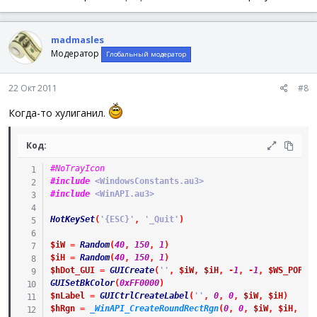
madmasles
Модератор
Глобальный модератор
22 Окт 2011
#8
Когда-то хулиганил.
Код:
#NoTrayIcon
#include
 <WindowsConstants.au3>
#include
 <WinAPI.au3>
HotKeySet
(
'{ESC}'
,
'_Quit'
)
$iW
=
Random
(
40
,
150
,
1
)
$iH
=
Random
(
40
,
150
,
1
)
$hDot_GUI
=
GUICreate
(
''
,
$iW
,
$iH
,
-
1
,
-
1
,
$WS_POPUP
GUISetBkColor
(
0xFF0000
)
$nLabel
=
GUICtrlCreateLabel
(
''
,
0
,
0
,
$iW
,
$iH
)
$hRgn
=
_WinAPI_CreateRoundRectRgn
(
0
,
0
,
$iW
,
$iH
,
$i