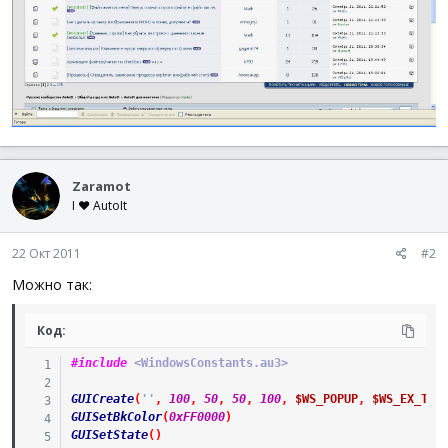
Zaramot
I ♥ AutoIt
22 Окт 2011
#2
Можно так:
Код:
#include
 <WindowsConstants.au3>
GUICreate
(
''
,
100
,
50
,
50
,
100
,
$WS_POPUP
,
$WS_EX_TOP
GUISetBkColor
(
0xFF0000
)
GUISetState
(
)