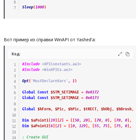
Sleep
(
1000
)
Вот пример из справки WinAPI от Yashed'а:
Код:
#Include
 <APIConstants.au3>
#Include
 <WinAPIEx.au3>
Opt
(
'MustDeclareVars'
,
1
)
Global
Const
$STM_SETIMAGE
=
0x0172
Global
Const
$STM_GETIMAGE
=
0x0173
Global
$hForm
,
$Pic
,
$hPic
,
$tRECT
,
$hObj
,
$hBrush
,
$
Dim
$aPoint1
[
19
]
[
2
]
=
[
[
50
,
20
]
,
[
70
,
0
]
,
[
70
,
0
]
,
[
9
Dim
$aPoint2
[
6
]
[
2
]
=
[
[
0
,
129
]
,
[
55
,
75
]
,
[
75
,
0
]
,
[
9
; Create GUI