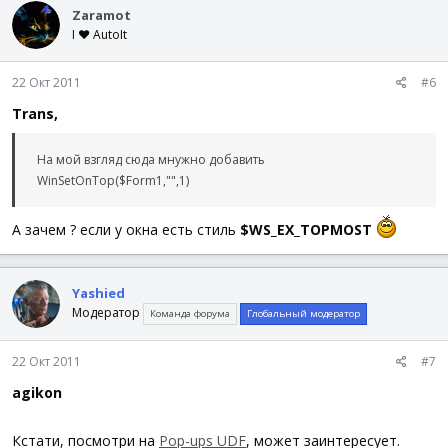
Zaramot
I ♥ AutoIt
22 Окт 2011
#6
Trans,
На мой взгляд сюда мнужно добавить
WinSetOnTop($Form1,"",1)
А зачем ? если у окна есть стиль
$WS_EX_TOPMOST
Yashied
Модератор
Команда форума
Глобальный модератор
22 Окт 2011
#7
agikon
Кстати, посмотри на
Pop-ups UDF
, может заинтересует.