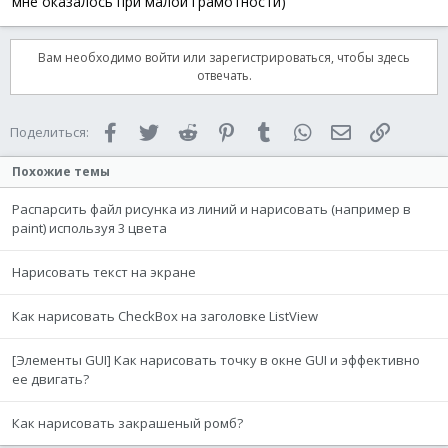
мне оказалось при малой грамотности)
Func
_Quit
(
)
Exit
Вам необходимо войти или зарегистрироваться, чтобы здесь
EndFunc
;==>_Quit
отвечать.
Facebook
Twitter
Reddit
Pinterest
Tumblr
WhatsApp
Электронная 
Ссылка
Поделиться:
Похожие темы
Распарсить файл рисунка из линий и нарисовать (например в
paint) используя 3 цвета
Нарисовать текст на экране
Как нарисовать CheckBox на заголовке ListView
[Элементы GUI] Как нарисовать точку в окне GUI и эффективно
ее двигать?
Как нарисовать закрашеный ромб?