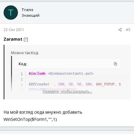
_WinAPI_DeleteDC
(
$hDC
)
Trans
T
Знающий
; Set bitmap to control
_SendMessage
(
$hPic
,
$STM_SETIMAGE
,
0
,
$hBitmap
)
$hObj
=
_SendMessage
(
$hPic
,
$STM_GETIMAGE
)
22 Окт 2011
#5
If
$hObj
<>
$hBitmap
Then
_WinAPI_DeleteObject
(
$hBitmap
)
Zaramot
[?]
EndIf
Можно так:Код:
GUISetState
(
)
Код:
Do
Until
GUIGetMsg
(
)
=
-
3
#include
 <WindowsConstants.au3>
GUICreate
(
''
,
100
,
50
,
50
,
100
,
$WS_POPUP
,
$WS_EX_
GUISetBkColor
(
0xFF0000
)
Нажмите, чтобы раскрыть...
GUISetState
(
)
Sleep
(
1000
)
На мой взгляд сюда мнужно добавить
WinSetOnTop($Form1,"",1)