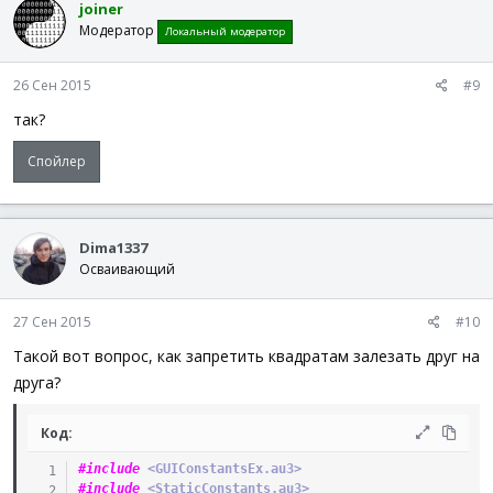
joiner
Модератор
Локальный модератор
26 Сен 2015
#9
так?
Спойлер
Dima1337
Осваивающий
27 Сен 2015
#10
Такой вот вопрос, как запретить квадратам залезать друг на
друга?
Код:
#include
 <GUIConstantsEx.au3>
#include
 <StaticConstants.au3>