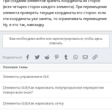
При создании элементов хранить координаты их сторон
$msg1
=
GUIGetMsg
(
)
(всех четырех сторон каждого элемента). При перемещении
Switch
$msg1
элемента проверять текущие координаты его сторон- если
Case
-
11
$mouse1
=
GUIGetCursorInf
эти координаты уже заняты, то ограничивать перемещение.
$result1
=
$mouse1
[
0
]
-
$
Ну, я это так, навскидку
$result2
=
$mouse1
[
1
]
-
$
$mouse1
=
GUIGetCursorInf
GUICtrlSetPos
(
$mouse
[
4
]
,
Вам необходимо войти или зарегистрироваться, чтобы здесь
If
$mouse
[
4
]
And
$mouse1
[
отвечать.
If
$result1
>
555
And
EndIf
Case
-
8
Facebook
Twitter
Reddit
Pinterest
Tumblr
WhatsApp
Электронная 
Ссылка
Поделиться:
ExitLoop
Case
-
3
Похожие темы
Exit
EndSwitch
Элементы управления в GUI
WEnd
EndIf
Case
-
3
[Элементы GUI] Как нарисовать полупрозрачное перекрестие
Exit
поверх всех окон?
EndSwitch
WEnd
[Элементы GUI] Как нарисовать сетку
Func
cursor
(
)
$mouse
=
GUIGetCursorInfo
(
$Form1
)