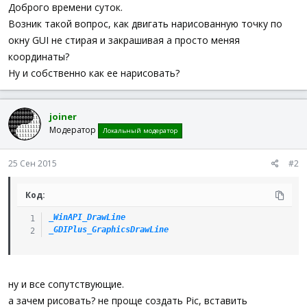
а
Доброго времени суток.
Возник такой вопрос, как двигать нарисованную точку по
окну GUI не стирая и закрашивая а просто меняя
координаты?
Ну и собственно как ее нарисовать?
joiner
Модератор
Локальный модератор
25 Сен 2015
#2
Код:
_WinAPI_DrawLine
_GDIPlus_GraphicsDrawLine
ну и все сопутствующие.
а зачем рисовать? не проще создать Pic, вставить