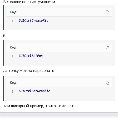
В справке по этим функциям
Код:
GUICtrlCreatePic
и
Код:
GUICtrlSetPos
, а точку можно нарисовать
Код:
GUICtrlSetGraphic
там шикарный пример, точка тоже есть !