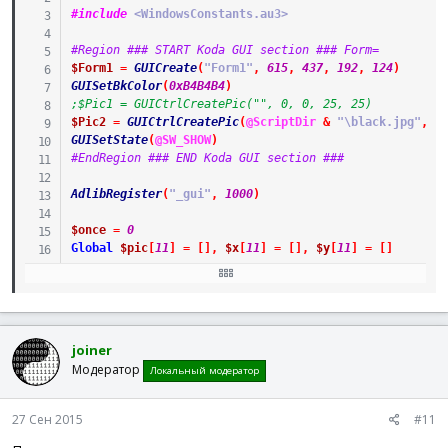
#include
 <WindowsConstants.au3>
#Region ### START Koda GUI section ### Form=
$Form1
=
GUICreate
(
"Form1"
,
615
,
437
,
192
,
124
)
GUISetBkColor
(
0xB4B4B4
)
;$Pic1 = GUICtrlCreatePic("", 0, 0, 25, 25)
$Pic2
=
GUICtrlCreatePic
(
@ScriptDir
&
"\black.jpg"
,
5
GUISetState
(
@SW_SHOW
)
#EndRegion ### END Koda GUI section ###
AdlibRegister
(
"_gui"
,
1000
)
$once
=
0
Global
$pic
[
11
]
=
[
]
,
$x
[
11
]
=
[
]
,
$y
[
11
]
=
[
]
While
1
$nMsg
=
GUIGetMsg
(
)
Switch
$nmsg
Case
-
7
joiner
$mouse
=
GUIGetCursorInfo
(
$Form1
)
Модератор
Локальный модератор
If
$mouse
[
4
]
And
$mouse
[
4
]
<>
$Pic2
Then
$PC
=
ControlGetPos
(
$Form1
,
''
,
$mous
$XD
=
$mouse
[
0
]
-
$PC
[
0
]
27 Сен 2015
#11
$YD
=
$mouse
[
1
]
-
$PC
[
1
]
While
1