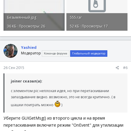
Безымянный.jpg
555.rar
36 КБ · Просмотры: 26
52 КБ · Просмотры: 17
Yashied
Модератор
Команда форума
Глобальный модератор
26 Сен 2015
#6
joiner сказал(а):
с элементом pic неплохая идея, но при перетаскивании
запаздывание видно. возможно, это не всегда критично. ( в
шашки поиграть можно
)
Уберите GUIGetMsg() из второго цикла и на время
перетаскивания включите режим "OnEvent" для утилизации