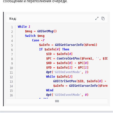
сообщений и переполнения очереди.
Код:
While
1
$msg
=
GUIGetMsg
(
)
Switch
$msg
Case
-
7
$aInfo
=
GUIGetCursorInfo
(
$Form1
)
If
$aInfo
[
4
]
Then
$ID
=
$aInfo
[
4
]
$PC
=
ControlGetPos
(
$Form1
,
''
,
$ID
)
$XD
=
$aInfo
[
0
]
-
$PC
[
0
]
$YD
=
$aInfo
[
1
]
-
$PC
[
1
]
Opt
(
'GUIOnEventMode'
,
1
)
While
$aInfo
[
2
]
GUICtrlSetPos
(
$ID
,
$aInfo
[
0
]
-
$X
$aInfo
=
GUIGetCursorInfo
(
$Form1
)
WEnd
Opt
(
'GUIOnEventMode'
,
0
)
EndIf
Case
-
3
Exit
EndSwitch