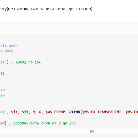
ему(не помню, сам написал или где-то взял):
ants.au3>
Ex.au3>
XIT'
)
; выход по ESC
цов
тки
тки
GUI'
,
$iX
,
$iY
,
0
,
0
,
$WS_POPUP
,
BitOR
(
$WS_EX_TRANSPARENT
,
$WS_E
90
)
; прозрачность окна от 0 до 255