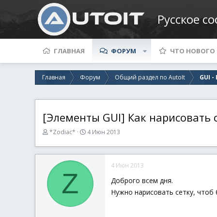
Русское с
ГЛАВНАЯ
ФОРУМ
ЧТО НОВОГО
Главная
Форум
Общий раздел по AutoIt
GUI 
[Элементы GUI] Как нарисовать 
А
Д
*Zodiac*
4 Июн 2013
в
а
т
т
о
а
4 Июн 2013
р
н
Z
т
а
Доброго всем дня.
е
ч
Нужно нарисовать сетку, чтоб 
м
а
ы
л
а