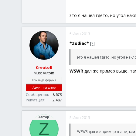
$hPen
=
_GDIPlus_P
While
1
For
$n
=
1
To
$j
это я нашел гдето, но угол накл
_GDIPlus_GraphicsD
Next
For
$s
=
1
To
$i
5 Июн 2013
_GDIPlus_GraphicsD
Next
*Zodiac*
[?]
sleep
(
50
)
WEnd
это я нашел гдето, но угол накл
Func
_EXIT
(
)
_WinAPI_RedrawWind
CreatoR
_GDIPlus_GraphicsD
WSWR
дал же пример выше, там
Must AutoIt!
_GDIPlus_PenDispos
_GDIPlus_ShutDown
Команда форума
Exit
Администратор
EndFunc
Сообщения
8,673
Репутация
2,487
Автор
5 Июн 2013
Z
WSWR дал же пример выше, там 