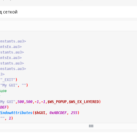
д сеткой
onstants.au3>
antsEx.au3>
nstants.au3>
antsEx.au3>
nstants.au3>
onstants.au3>
u3>
"_EXIT"
)
(
"My GUI"
,
""
)
бцов
к
"My GUI"
,
500
,
500
,
-
1
,
-
1
,
$WS_POPUP
,
$WS_EX_LAYERED
)
CDEF
)
WindowAttributes
(
$hGUI
,
0xABCDEF
,
255
)
""
,
1
)
)
us_GraphicsCreateFromHWND
(
$hGUI
)