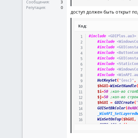
Сообщения
3
Репутация
0
доступ должен быть открыт по
Код:
#include
 <GDIPlus.au3>
#include
 <WindowsC
#include
 <GUIConst
#include
 <ButtonCo
#include
 <GUIConst
#include
 <StaticCo
#include
 <WindowsC
#Include
 <WinAPI.a
HotKeySet
(
"{esc}"
,
$hGUI
=
WinGetHandle
$i
=
50
;кол-во стол
$j
=
50
;кол-во стро
$hGUI
=
GUICreate
(
GUISetBkColor
(
0xAB
_WinAPI_SetLayered
WinSetOnTop
(
$hGUI
,
GUISetState
(
)
_GDIPlus_Startup
(
$hGraphic
=
_GDIPl