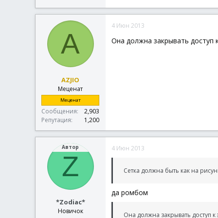
$hGraphic
=
_GDIPlus_G
$hPen
=
_GDIPlus_PenCr
4 Июн 2013
$iU
=
350
; смещение л
A
Она должна закрывать доступ к
While
1
For
$n
=
1
To
$j
_GDIPlus_Graph
AZJIO
Next
Меценат
For
$s
=
1
To
$i
Меценат
_GDIPlus_Graph
Сообщения
2,903
Next
Репутация
1,200
sleep
(
50
)
WEnd
Автор
4 Июн 2013
Func
_EXIT
(
)
Z
_WinAPI_RedrawWind
_GDIPlus_GraphicsD
Сетка должна быть как на рисун
_GDIPlus_PenDispos
_GDIPlus_ShutDown
(
да ромбом
Exit
*Zodiac*
EndFunc
;==>_EXIT
Новичок
Она должна закрывать доступ к 