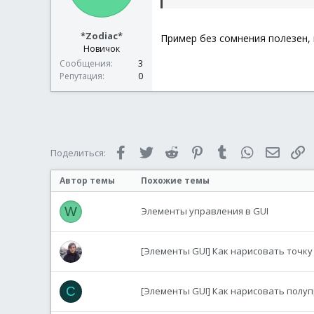
*Zodiac*
Пример без сомнения полезен, 
Новичок
Сообщения
3
Репутация
0
Facebook
Twitter
Reddit
Pinterest
Tumblr
WhatsApp
Электр
С
Поделиться:
Автор темы
Похожие темы
W
Элементы управления в GUI
[Элементы GUI] Как нарисовать точку
C
[Элементы GUI] Как нарисовать полу