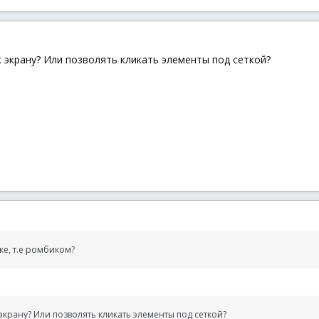
raphicsCreateFromHWND
(
$hGUI
)
eate
(
0x9911190C
,
4
)
; второй параметр - толщина линий
иний
 экрану? Или позволять кликать элементы под сеткой?
icsDrawLine
(
$hGraphic
,
0
,
(
$iY
/
$j
)
*
$n
,
$iX
,
$iU
+
(
$iY
/
$j
)
icsDrawLine
(
$hGraphic
,
$iU
+
(
$iX
/
$i
)
*
$s
,
0
,
(
$iX
/
$i
)
*
$s
ow
(
$hGUI
,
0
,
0
,
$RDW_INVALIDATE
+
$RDW_ALLCHILDREN
)
ispose
(
$hGraphic
)
ке, т.е ромбиком?
e
(
$hPen
)
)
экрану? Или позволять кликать элементы под сеткой?