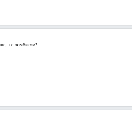
нке, т.е ромбиком?