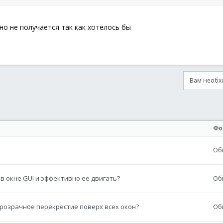
но не получается так как хотелось бы
Вам необхо
онная почта
сылка
Фо
Об
 в окне GUI и эффективно ее двигать?
Об
прозрачное перекрестие поверх всех окон?
Об