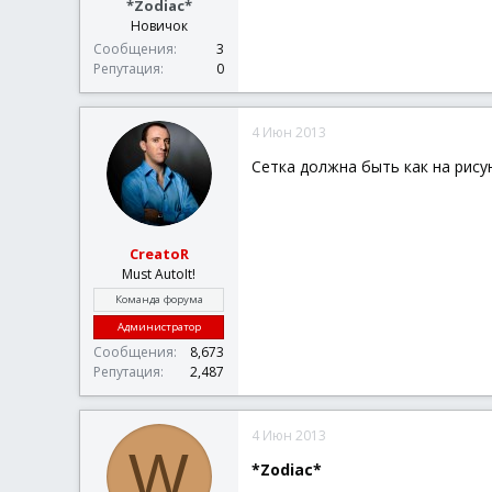
*Zodiac*
Новичок
Сообщения
3
Репутация
0
4 Июн 2013
Сетка должна быть как на рису
CreatoR
Must AutoIt!
Команда форума
Администратор
Сообщения
8,673
Репутация
2,487
4 Июн 2013
W
*Zodiac*