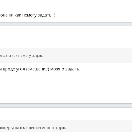
enCreate
(
0xFFFFFFFF
,
1
)
; второй параметр - толщина линий
она ни как немогу задать :(
rawLine
(
$hGraphic
,
0
,
(
0
+
@DesktopHeight
/
(
$j
)
)
*
$n
,
@DesktopWidth
,
rawLine
(
$hGraphic
,
(
0
+
@DesktopWidth
/
(
$i
)
)
*
$s
,
0
,
(
0
+
@DesktopWidt
она ни как немогу задать
ow
(
$hGUI
,
0
,
0
,
$RDW_INVALIDATE
+
$RDW_ALLCHILDREN
)
ispose
(
$hGraphic
)
 вроде угол (смещение) можно задать.
e
(
$hPen
)
(
)
вроде угол (смещение) можно задать.