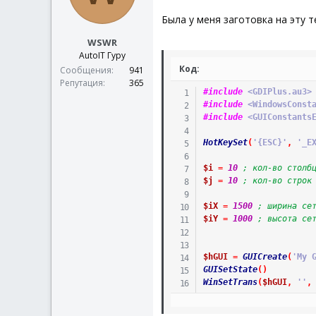
Была у меня заготовка на эту т
WSWR
AutoIT Гуру
Код:
Сообщения
941
Репутация
365
#include
 <GDIPlus.au3>
#include
 <WindowsConst
#include
 <GUIConstants
HotKeySet
(
'{ESC}'
,
'_E
$i
=
10
; кол-во столб
$j
=
10
; кол-во строк
$iX
=
1500
; ширина се
$iY
=
1000
; высота се
$hGUI
=
GUICreate
(
'My 
GUISetState
(
)
WinSetTrans
(
$hGUI
,
''
,
_GDIPlus_Startup
(
)