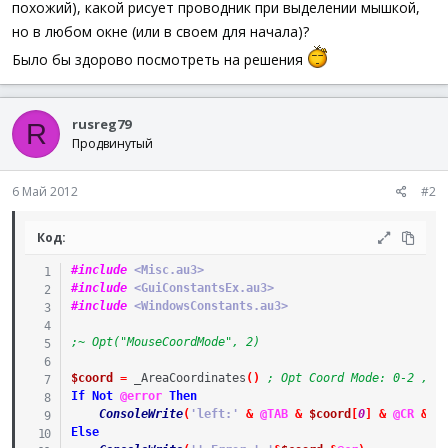
похожий), какой рисует проводник при выделении мышкой,
но в любом окне (или в своем для начала)?
Было бы здорово посмотреть на решения
rusreg79
R
Продвинутый
6 Май 2012
#2
Код:
#include
 <Misc.au3>
#include
 <GuiConstantsEx.au3>
#include
 <WindowsConstants.au3>
;~ Opt("MouseCoordMode", 2)
$coord
=
_AreaCoordinates
(
)
; Opt Coord Mode: 0-2 , $
If
Not
@error
Then
ConsoleWrite
(
'left:'
&
@TAB
&
$coord
[
0
]
&
@CR
&
'
Else