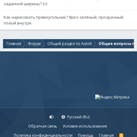
Sleep
(
10
)
заданной ширины? (+)
WEnd
Как нарисовать прямоугольник? Ярко-зелёный, прозрачный,
$pos_x_2
=
$aMouse_Pos
[
0
]
полый внутри.
$pos_y_2
=
$aMouse_Pos
[
1
]
If
$pos_x_2
<
$pos_x_1
Then
$iTemp
=
$pos_x_1
Главная
Форум
Общий раздел по AutoIt
Общие вопросы по 
$pos_x_1
=
$pos_x_2
$pos_x_2
=
$iTemp
EndIf
If
$pos_y_2
<
$pos_y_1
Then
$iTemp
=
$pos_y_1
$pos_y_1
=
$pos_y_2
$pos_y_2
=
$iTemp
EndIf
GUIDelete
(
$hRectangle_GUI
)
GUIDelete
(
$hCross_GUI
)
EndFunc
Русский (RU)
Обратная связь
Условия использования
Политика конфиденциальности
Помощь
Главная
R