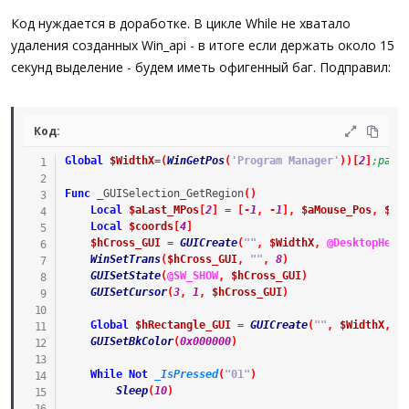
Код нуждается в доработке. В цикле While не хватало
$aMouse_Pos
=
MouseGetPos
(
)
удаления созданных Win_api - в итоге если держать около 15
$pos_x_1
=
$aMouse_Pos
[
0
]
секунд выделение - будем иметь офигенный баг. Подправил:
$pos_y_1
=
$aMouse_Pos
[
1
]
$sData
=
"Горизонталь [X]: Начало = %i, Длина = %
Код:
ToolTip
(
""
)
Global
$WidthX
=
(
WinGetPos
(
'Program Manager'
)
)
[
2
]
;разр
While
_IsPressed
(
"01"
)
$aMouse_Pos
=
MouseGetPos
(
)
Func
_GUISelection_GetRegion
(
)
Local
$aLast_MPos
[
2
]
=
[
-
1
,
-
1
]
,
$aMouse_Pos
,
$hM
If
(
$aMouse_Pos
[
0
]
<>
$aLast_MPos
[
0
]
)
Or
(
$aM
Local
$coords
[
4
]
$nWidth
=
$aMouse_Pos
[
0
]
-
$aMPos
[
0
]
$hCross_GUI
=
GUICreate
(
""
,
$WidthX
,
@DesktopHeig
$nHeight
=
$aMouse_Pos
[
1
]
-
$aMPos
[
1
]
WinSetTrans
(
$hCross_GUI
,
""
,
8
)
GUISetState
(
@SW_SHOW
,
$hCross_GUI
)
If
$aMouse_Pos
[
0
]
<
$aMPos
[
0
]
Then
$nWidt
GUISetCursor
(
3
,
1
,
$hCross_GUI
)
If
$aMouse_Pos
[
1
]
<
$aMPos
[
1
]
Then
$nHeig
Global
$hRectangle_GUI
=
GUICreate
(
""
,
$WidthX
,
@
ToolTip
(
StringFormat
(
$sData
,
$aMPos
[
0
]
,
$
GUISetBkColor
(
0x000000
)
$aLast_MPos
=
$aMouse_Pos
While
Not
_IsPressed
(
"01"
)
EndIf
Sleep
(
10
)