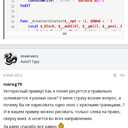
ConsoleWrite
(
'! Error ! '
&
$coord
&
@cr
)
EndIf
Func
_AreaCoordinates
(
$__opt
=
-
1
,
$hWnd
=
''
)
Local
$_block
,
$__aGUI
[
4
]
,
$__pm
[
2
]
,
$__pos1
,
$__
Local
$opt_MouseCoordMode
=
Opt
(
"MouseCoordMode"
)
If
$__opt
=
-
1
Then
$__opt
=
$opt_MouseCoordMode
If
Not
IsNumber
(
$__opt
)
Or
$__opt
>
2
Then
Retur
For
$i
=
0
To
3
$__aGUI
[
$i
]
=
GUICreate
(
''
,
0
,
0
,
0
,
0
,
$WS_P
inververs
GUISetBkColor
(
0xFF0000
,
$__aGUI
[
$i
]
)
AutoIT Гуру
Next
Opt
(
"MouseCoordMode"
,
1
)
While
1
6 Май 2012
#3
If
_IsPressed
(
'01'
)
Then
;лкм
$__pos1
=
MouseGetPos
(
)
rusreg79
If
Not
IsHWnd
(
$hWnd
)
Then
Интересный пример! Как я понял рисуется и правильно
Sleep
(
50
)
склеивается 4 разных окна? У меня стразу возник вопрос, а
$hWnd
=
WinGetHandle
(
"[active]"
)
If
@error
Then
почему бы не нарисовать одно окно с красными границами...?
Opt
(
"MouseCoordMode"
,
$opt_MouseC
И в вашем пример можно рисовать только слева на право,
Return
SetError
(
1
,
1
,
'Не удалось о
сверху вниз. А хочется во всех направлениях.
EndIf
EndIf
За идею спасибо все равно