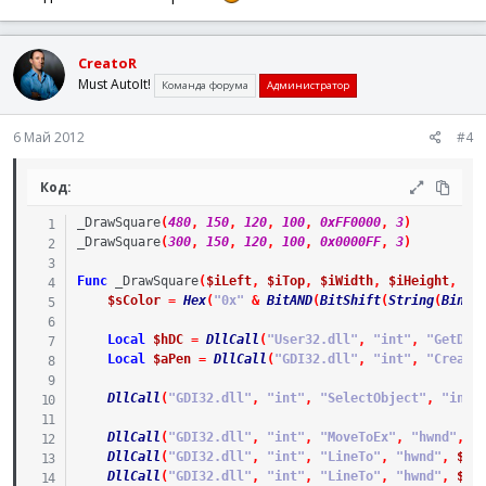
While
_IsPressed
(
'01'
)
;лкм
$__pos2
=
MouseGetPos
(
)
CreatoR
If
$__pos2
[
0
]
>
$__pos1
[
0
]
And
$__pos
Must AutoIt!
If
Not
$_block
Then
Команда форума
Администратор
For
$i
=
0
To
3
GUISetState
(
@SW_SHOW
,
$__
6 Май 2012
#4
Next
$_block
=
1
;блок
EndIf
Код:
If
$__pos2
[
0
]
<>
$__pm
[
0
]
Or
$__p
WinMove
(
$__aGUI
[
0
]
,
''
,
$__po
_DrawSquare
(
480
,
150
,
120
,
100
,
0xFF0000
,
3
)
WinMove
(
$__aGUI
[
1
]
,
''
,
$__po
_DrawSquare
(
300
,
150
,
120
,
100
,
0x0000FF
,
3
)
WinMove
(
$__aGUI
[
2
]
,
''
,
$__po
WinMove
(
$__aGUI
[
3
]
,
''
,
$__po
Func
_DrawSquare
(
$iLeft
,
$iTop
,
$iWidth
,
$iHeight
,
$s
$__pm
[
0
]
=
$__pos2
[
0
]
$sColor
=
Hex
(
"0x"
&
BitAND
(
BitShift
(
String
(
Binar
$__pm
[
1
]
=
$__pos2
[
1
]
EndIf
Local
$hDC
=
DllCall
(
"User32.dll"
,
"int"
,
"GetDC"
Else
Local
$aPen
=
DllCall
(
"GDI32.dll"
,
"int"
,
"Create
If
$_block
Then
For
$i
=
0
To
3
DllCall
(
"GDI32.dll"
,
"int"
,
"SelectObject"
,
"int"
GUISetState
(
@SW_HIDE
,
$__
Next
DllCall
(
"GDI32.dll"
,
"int"
,
"MoveToEx"
,
"hwnd"
,
$
$_block
=
0
;блок
DllCall
(
"GDI32.dll"
,
"int"
,
"LineTo"
,
"hwnd"
,
$hD
EndIf
DllCall
(
"GDI32.dll"
,
"int"
,
"LineTo"
,
"hwnd"
,
$hD