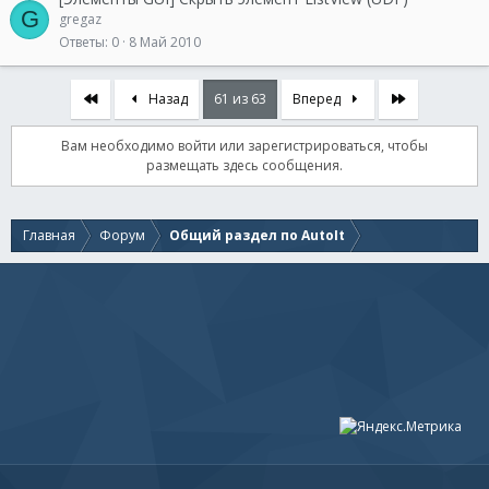
G
gregaz
Ответы
0
8 Май 2010
Первый
Последняя
Назад
61 из 63
Вперед
Вам необходимо войти или зарегистрироваться, чтобы
размещать здесь сообщения.
Главная
Форум
Общий раздел по AutoIt