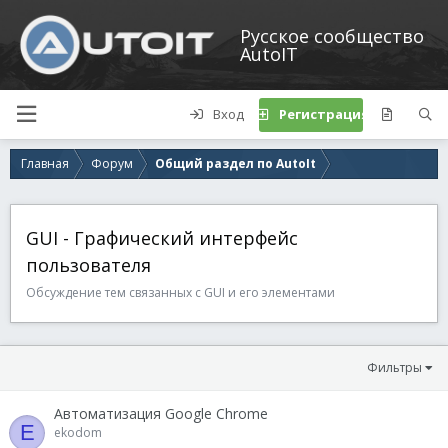
Русское сообщество
AutoIT
Вход
Регистрация
Главная
Форум
Общий раздел по AutoIt
GUI - Графический интерфейс
пользователя
Обсуждение тем связанных с GUI и его элементами
Фильтры
Автоматизация Google Chrome
E
ekodom