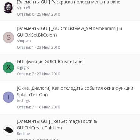
[Элементы GUI] Раскраска полосы меню на окне
о
sforce5
Ответы
0
25 Июл 2010
[Элементы GUI] _GUICtrlListView_SetItemParam() и
GUICtrlSetBkColor()
S
shupwo
Ответы
1
23 Июл 2010
GUI функция GUICtrlCreateLabel
X
xlgrgrc
Ответы
7
22 Июл 2010
[Окна, Диалоги] Как отследить события окна функции
SplashTextOn()
T
tech-gs
Ответы
7
16 Июл 2010
[Элементы GUI] _ResSetImageToCtrl &
GUICtrlCreateTabItem
Redline