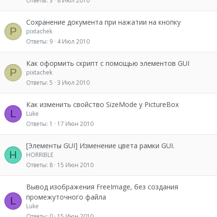
Ответы
3
8 Июл 2010
Сохранение документа при нажатии на кнопку
P
pixtachek
Ответы
9
4 Июл 2010
Как оформить скрипт с помощью элементов GUI
P
pixtachek
Ответы
5
3 Июл 2010
Как изменить свойство SizeMode у PictureBox
L
Luke
Ответы
1
17 Июн 2010
[Элементы GUI] Изменение цвета рамки GUI.
H
HORRIBLE
Ответы
8
15 Июн 2010
Вывод изображения FreeImage, без создания
промежуточного файла
L
Luke
Ответы
0
15 Июн 2010