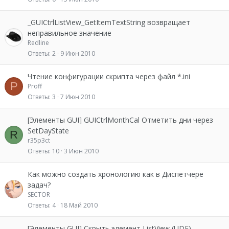
_GUICtrlListView_GetItemTextString возвращает
неправильное значение
Redline
Ответы
2
9 Июн 2010
Чтение конфигурации скрипта через файл *.ini
P
Proff
Ответы
3
7 Июн 2010
[Элементы GUI] GUICtrlMonthCal Отметить дни через
SetDayState
R
r35p3ct
Ответы
10
3 Июн 2010
Как можно создать хронологию как в Диспетчере
задач?
SECTOR
Ответы
4
18 Май 2010
[Элементы GUI] Cкрыть элемент ListView (UDF)