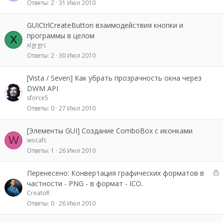
Ответы
2
31 Июл 2010
GUICtrlCreateButton взаимодействия кнопки и
программы в целом
X
xlgrgrc
Ответы
2
30 Июл 2010
[Vista / Seven] Как убрать прозрачность окна через
DWM API
sforce5
Ответы
0
27 Июл 2010
[Элементы GUI] Создание ComboBox с иконками
W
wocafc
Ответы
1
26 Июл 2010
З
Перенесено: Конвертация графических форматов в
а
частности - PNG - в формат - ICO.
к
CreatoR
р
Ответы
0
26 Июл 2010
ы
т