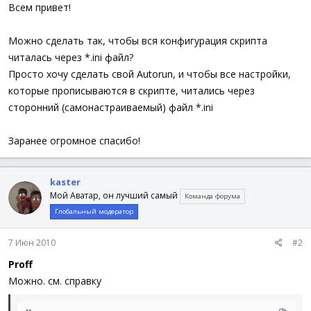
а
Всем привет!
Можно сделать так, чтобы вся конфигурация скрипта
читалась через *.ini файл?
Просто хочу сделать свой Autorun, и чтобы все настройки,
которые прописываются в скрипте, читались через
сторонний (самонастраиваемый) файл *.ini
Заранее огромное спасибо!
kaster
Мой Аватар, он лучший самый
Команда форума
Глобальный модератор
7 Июн 2010
#2
Proff
Можно. см. справку