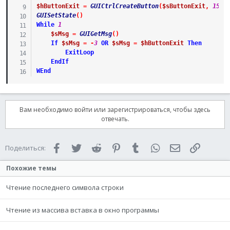
$hButtonExit
=
GUICtrlCreateButton
(
$sButtonExit
,
150
,
GUISetState
(
)
While
1
$sMsg
=
GUIGetMsg
(
)
If
$sMsg
=
-
3
OR
$sMsg
=
$hButtonExit
Then
ExitLoop
EndIf
WEnd
Вам необходимо войти или зарегистрироваться, чтобы здесь
отвечать.
Facebook
Twitter
Reddit
Pinterest
Tumblr
WhatsApp
Электронная 
Ссылка
Поделиться:
Похожие темы
Чтение последнего символа строки
Чтение из массива вставка в окно программы