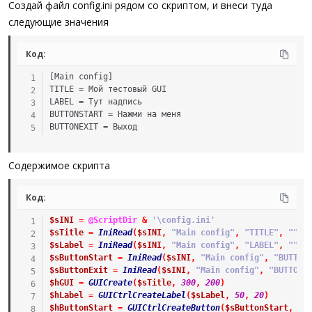
Создай файл config.ini рядом со скриптом, и внеси туда
следующие значения
Код:
[Main config]

TITLE = Мой тестовый GUI

LABEL = Тут надпись

BUTTONSTART = Нажми на меня

BUTTONEXIT = Выход
Содержимое скрипта
Код:
$sINI
=
@ScriptDir
&
'\config.ini'
$sTitle
=
IniRead
(
$sINI
,
"Main config"
,
"TITLE"
,
""
)
$sLabel
=
IniRead
(
$sINI
,
"Main config"
,
"LABEL"
,
""
)
$sButtonStart
=
IniRead
(
$sINI
,
"Main config"
,
"BUTTON
$sButtonExit
=
IniRead
(
$sINI
,
"Main config"
,
"BUTTONE
$hGUI
=
GUICreate
(
$sTitle
,
300
,
200
)
$hLabel
=
GUICtrlCreateLabel
(
$sLabel
,
50
,
20
)
$hButtonStart
=
GUICtrlCreateButton
(
$sButtonStart
,
10