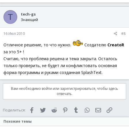
If
$hWndGUI
=
$hSplash
Then
WinClose
(
$hSplash
)
tech-gs
T
EndIf
Знающий
EndFunc
Func
_SplashTextOnEx
(
$sTitle
,
$sText
,
$iW
=
800
,
$iH
=
60
16 Июл 2010
#8
If
IsHWnd
(
$hParent
)
Then
GUISetState
(
@SW_DISABLE
,
$hParent
)
Отличное решение, то что нужно.
Создателю
CreatoR
EndIf
за это 5+ !
Local
$hSplash
=
GUICreate
(
$sTitle
,
$iW
,
$iH
,
$iX
Считаю, что проблема решена и тема закрыта. Осталось
GUISetBkColor
(
0xFFFFFF
,
$hSplash
)
только проверить, не будет ли конфликтовать основная
форма программы и руками созданная SplashText.
Local
$nLabel
=
GUICtrlCreateLabel
(
$sText
,
10
,
(
$
GUICtrlSetFont
(
$nLabel
,
$iFntSz
,
$iFntWd
,
$iFntAt
GUICtrlSetColor
(
$nLabel
,
$nFntClr
)
Вам необходимо войти или зарегистрироваться, чтобы здесь
GUICtrlSetState
(
$nLabel
,
$GUI_DISABLE
)
отвечать.
Local
$nStatusLabel
=
GUICtrlCreateLabel
(
""
,
0
,
5
Facebook
Twitter
Reddit
Pinterest
Tumblr
WhatsApp
Электронная 
Ссылка
Поделиться:
GUICtrlSetFont
(
$nStatusLabel
,
8
,
800
,
4
,
"Tahoma"
GUICtrlSetColor
(
$nStatusLabel
,
0x757575
)
Похожие темы
GUICtrlSetState
(
$nStatusLabel
,
$GUI_DISABLE
)