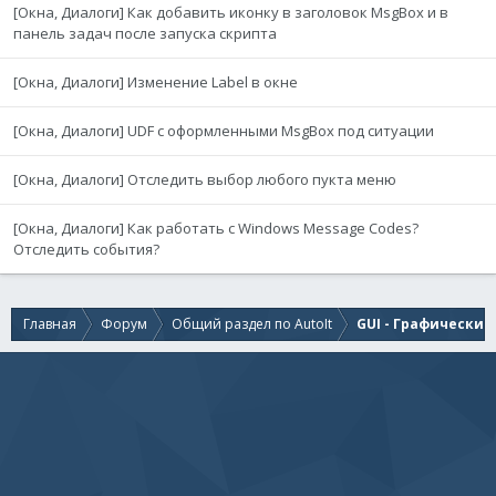
[Окна, Диалоги] Как добавить иконку в заголовок MsgBox и в
GUISetState
(
@SW_SHOW
,
$hSplash
)
панель задач после запуска скрипта
Return
$hSplash
EndFunc
[Окна, Диалоги] Изменение Label в окне
Func
_SplashTextSetText
(
$hSplash
,
$sText
,
$sTitle
=
-
ControlSetText
(
$hSplash
,
""
,
$sCtrlClass
,
$sText
)
[Окна, Диалоги] UDF с оформленными MsgBox под ситуации
If
$sTitle
<>
-
1
Then
[Окна, Диалоги] Отследить выбор любого пукта меню
WinSetTitle
(
$hSplash
,
""
,
$sTitle
)
EndIf
EndFunc
[Окна, Диалоги] Как работать с Windows Message Codes?
Отследить события?
Func
_SplashOffEx
(
$hSplash
,
$hParent
=
0
)
If
IsHWnd
(
$hParent
)
Then
GUISetState
(
@SW_ENABLE
,
$hParent
)
EndIf
Главная
Форум
Общий раздел по AutoIt
GUI - Графически
Return
GUIDelete
(
$hSplash
)
EndFunc