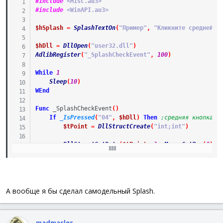
#include
 <Misc.au3>
#include
 <WinAPI.au3>
$hSplash
=
SplashTextOn
(
"Пример"
,
"Кликните средней к
$hDll
=
DllOpen
(
"user32.dll"
)
AdlibRegister
(
"_SplashCheckEvent"
,
100
)
While
1
Sleep
(
10
)
WEnd
Func
_SplashCheckEvent
(
)
If
_IsPressed
(
"04"
,
$hDll
)
Then
;средняя кнопка м
$tPoint
=
DllStructCreate
(
"int;int"
)
DllStructSetData
(
$tPoint
,
1
,
MouseGetPos
(
0
)
)
DllStructSetData
(
$tPoint
,
2
,
MouseGetPos
(
1
)
)
If
_WinAPI_WindowFromPoint
(
$tPoint
)
=
$hSplas
SplashOff
(
)
Exit
MsgBox
(
0
,
""
,
"Окно закрылось."
)
А вообще я бы сделал самодельный Splash.
EndIf
EndIf
EndFunc
madmasles