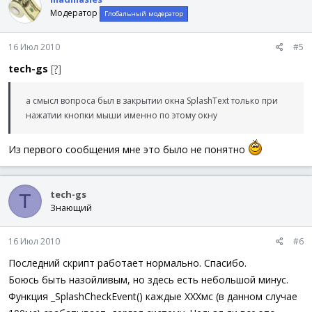
Модератор
Глобальный модератор
16 Июл 2010
#5
tech-gs
[?]
а смысл вопроса был в закрытии окна SplashText только при
нажатии кнопки мыши именно по этому окну
Из первого сообщения мне это было не понятно
tech-gs
T
Знающий
16 Июл 2010
#6
Последний скрипт работает нормально. Спасибо.
Боюсь быть назойливым, но здесь есть небольшой минус.
Функция _SplashCheckEvent() каждые ХХХмс (в данном случае