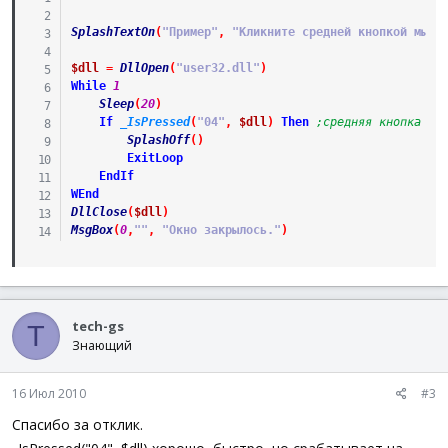
SplashTextOn
(
"Пример"
,
"Кликните средней кнопкой мыши
$dll
=
DllOpen
(
"user32.dll"
)
While
1
Sleep
(
20
)
If
_IsPressed
(
"04"
,
$dll
)
Then
;средняя кнопка мы
SplashOff
(
)
ExitLoop
EndIf
WEnd
DllClose
(
$dll
)
MsgBox
(
0
,
""
,
"Окно закрылось."
)
tech-gs
T
Знающий
16 Июл 2010
#3
Спасибо за отклик.