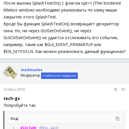
а
После вызова SplashTextOn() с флагом opt=1 (Thin bordered
titleless window) необходимо реализовать по клику мыши
закрытие этого SplashText.
Вроде бы функция SplashTextOn() возвращает дескриптор
окна. Но, ни через GUISetOnEvent(), ни через
GUICtrlSetOnEvent() не удается отслеживать его события,
например, такие как $GUI_EVENT_PRIMARYUP или
$EN_SETFOCUS. Как можно реализовать данный функционал?
madmasles
Модератор
Глобальный модератор
16 Июл 2010
#2
tech-gs
Попробуйте так:
Код:
#include
 <Misc.au3>