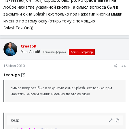
_IsPressed("04", $dll) хорошо, быстро, но срабатывает на
любое нажатие указанной кнопки, а смысл вопроса был в
закрытии окна SplashText только при нажатии кнопки мыши
именно по этому окну (открытому с помощью
SplashTextOn()).
CreatoR
Must AutoIt!
Команда форума
Администратор
16 Июл 2010
#4
tech-gs
[?]
смысл вопроса был в закрытии окна SplashText только при
нажатии кнопки мыши именно по этому окну
Код: