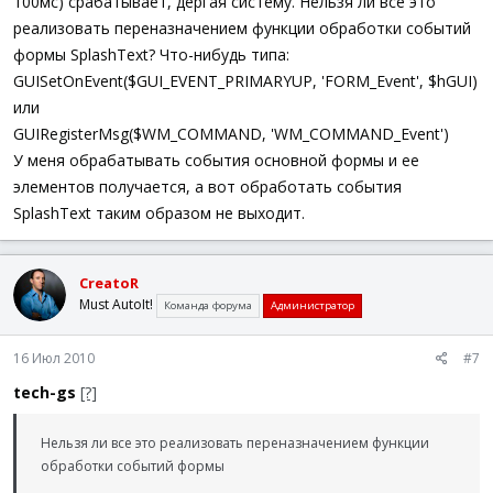
100мс) срабатывает, дергая систему. Нельзя ли все это
реализовать переназначением функции обработки событий
формы SplashText? Что-нибудь типа:
GUISetOnEvent($GUI_EVENT_PRIMARYUP, 'FORM_Event', $hGUI)
или
GUIRegisterMsg($WM_COMMAND, 'WM_COMMAND_Event')
У меня обрабатывать события основной формы и ее
элементов получается, а вот обработать события
SplashText таким образом не выходит.
CreatoR
Must AutoIt!
Команда форума
Администратор
16 Июл 2010
#7
tech-gs
[?]
Нельзя ли все это реализовать переназначением функции
обработки событий формы