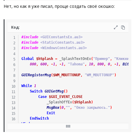
Нет, но как я уже писал, проще создать своё окошко:
Код:
#include
 <GUIConstantsEx.au3>
#include
 <StaticConstants.au3>
#include
 <WindowsConstants.au3>
Global
$hSplash
=
_SplashTextOnEx
(
"Пример"
,
"Кликните
800
,
600
,
-
1
,
-
1
,
"Tahoma"
,
10
,
800
,
0
,
-
1
,
BitOR
GUIRegisterMsg
(
$WM_MBUTTONUP
,
"WM_MBUTTONUP"
)
While
1
Switch
GUIGetMsg
(
)
Case
$GUI_EVENT_CLOSE
_SplashOffEx
(
$hSplash
)
MsgBox
(
0
,
""
,
"Окно закрылось."
)
Exit
EndSwitch
WEnd
Func
WM_MBUTTONUP
(
$hWndGUI
,
$MsgID
,
$WParam
,
$LParam
)