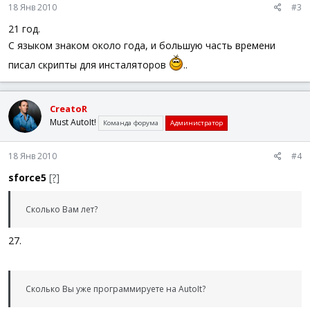
18 Янв 2010
#3
21 год.
С языком знаком около года, и большую часть времени
писал скрипты для инсталяторов
..
CreatoR
Must AutoIt!
Команда форума
Администратор
18 Янв 2010
#4
sforce5
[?]
Сколько Вам лет?
27.
Сколько Вы уже программируете на AutoIt?