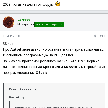
2009, когда нашел этот форум.
Garrett
Модератор
Локальный модератор
19 Янв 2010
#13
38 лет
Про
Autoit
знал давно, но осваивать стал три месяца назад.
В основном программирую на
PHP
для веб.
Занимаюсь программированием как хобби с 1992. Первые
личные компьютеры
ZX Spectrum
и
БК 0010-01
. Первый язык
программирования
QBasic
CreatoR сказал(а):
Garrett
[?]
AutoIt
это язык для автоматизации выполнения задач