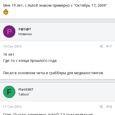
Мне 19 лет, с AutoIt знаком примерно с "Октябрь 17, 2009"
P@S@f
P
Новичок
10 Сен 2010
#17
16 лет
Где-то с конца прошлого года.
Писал в основном читы и грабберы для медиахостингов.
FlatX007
F
Tattoo!
11 Сен 2010
#18
Олег 23 года, занимаюсь AutoIT 1.5 года правда не