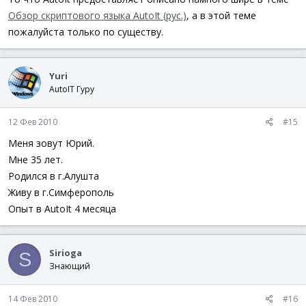
Обзор скриптового языка AutoIt (рус.)
, а в этой теме
пожалуйста только по существу.
Yuri
AutoIT Гуру
12 Фев 2010
#15
Меня зовут Юрий.
Мне 35 лет.
Родился в г.Алушта
Живу в г.Симферополь
Опыт в AutoIt 4 месяца
Sirioga
S
Знающий
14 Фев 2010
#16