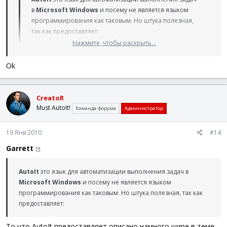
в
Microsoft Windows
и посему не является языком
программирования как таковым. Но штука полезная,
так как предоставляет:
Нажмите, чтобы раскрыть...
То что AutoIt предоставляет описано намного шире в теме
Обзор скриптового языка AutoIt (рус.)
, а в этой теме
Нажмите, чтобы раскрыть...
Ok
пожалуйста только по существу.
CreatoR
Must AutoIt!
Команда форума
Администратор
19 Янв 2010
#14
Garrett
[?]
AutoIt
это язык для автоматизации выполнения задач в
Microsoft Windows
и посему не является языком
программирования как таковым. Но штука полезная, так как
предоставляет:
То что AutoIt предоставляет описано намного шире в теме