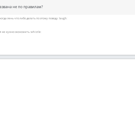
азвана не по правилам?
гда лень что либо делать по этому поводу :laugh:
я не нужно экономить :whistle: