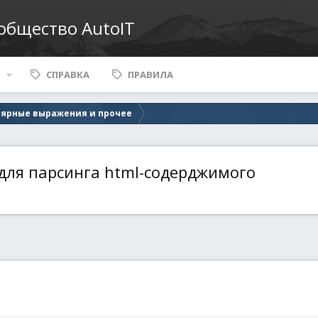
ообщество AutoIT
СПРАВКА
ПРАВИЛА
лярные выражения и прочее
для парсинга html-содерджимого