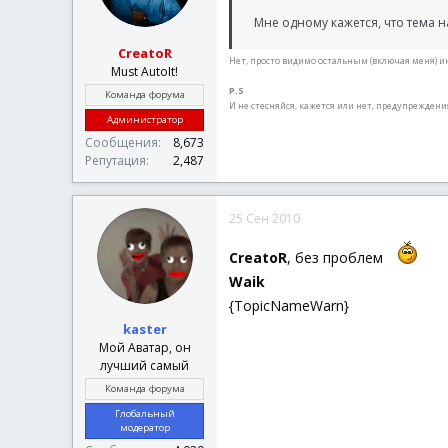
Мне одному кажется, что тема н
CreatoR
Нет, просто видимо остальным (включая меня) ино
Must AutoIt!
P.S
Команда форума
И не стесняйся, кажется или нет, предупреждени
Администратор
Сообщения
8,673
Репутация
2,487
25 Сен 2010
CreatoR
, без проблем
Waik
{TopicNameWarn}
kaster
Мой Аватар, он
лучший самый
Команда форума
Глобальный
модератор