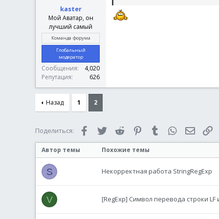
kaster
Мой Аватар, он
лучший самый
Команда форума
Глобальный
модератор
Сообщения
4,020
Репутация
626
Назад
1
2
Facebook
Twitter
Reddit
Pinterest
Tumblr
WhatsApp
Электр
С
Поделиться:
Автор темы
Похожие темы
S
Некорректная работа StringRegExp
V
[RegExp] Символ перевода строки LF