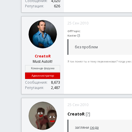
Сообщения
4,020
Репутация
626
25 Сен 2010
OffTopic:
Kaster
[?]
без проблем
CreatoR
Must AutoIt!
Я так понял ты и тему переименовал? тогда уже
Команда форума
Администратор
Сообщения
8,673
Репутация
2,487
25 Сен 2010
CreatoR
[?]
загляни
сюда