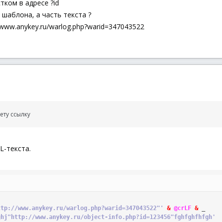
тком в адресе ?id
 шаблона, а часть текста ?
/www.anykey.ru/warlog.php?warid=347043522
ету ссылку
-текста.
ttp://www.anykey.ru/warlog.php?warid=347043522"'
&
@crLF
&
_
ghj"http://www.anykey.ru/object-info.php?id=123456"fghfghfhfgh'