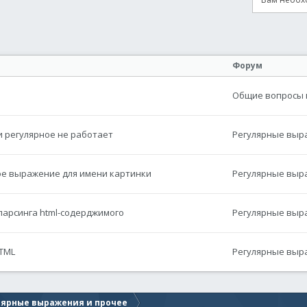
онная почта
сылка
Форум
Общие вопросы п
 и регулярное не работает
Регулярные выр
ное выражение для имени картинки
Регулярные выр
парсинга html-содерджимого
Регулярные выр
HTML
Регулярные выр
лярные выражения и прочее