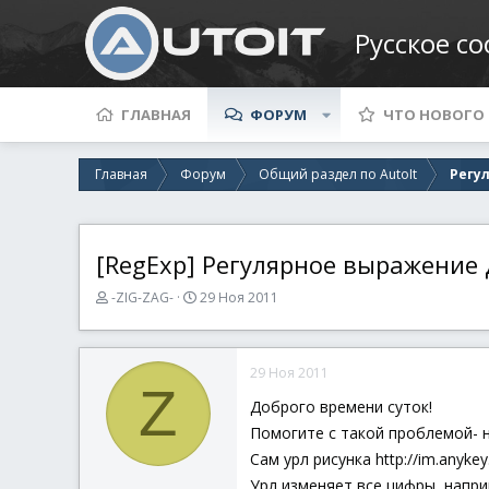
Русское с
ГЛАВНАЯ
ФОРУМ
ЧТО НОВОГО
Главная
Форум
Общий раздел по AutoIt
Регу
[RegExp] Регулярное выражение
А
Д
-ZIG-ZAG-
29 Ноя 2011
в
а
т
т
о
а
29 Ноя 2011
р
н
Z
т
а
Доброго времени суток!
е
ч
Помогите с такой проблемой- н
м
а
ы
л
Сам урл рисунка http://im.anyke
а
Урл изменяет все цифры, наприм