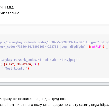
т-HTML).
обязательно
tp://im.anykey.ru/work_codes/15307-57/2889321--367371.jpeg" gdfg
work_codes/73856-34/3895463--153784.jpeg" dfgdfgdg'
&
@CRLF
&
_
m.anykey.ru/work_codes/\d+-\d+/\d+--\d+\.jpeg)"'
p
(
$sText
,
$sPatern
,
3
)
,
' Test Result '
)
у, сразу же возникла еще одна трудность.
 в html , и от него получить первую по счету ссылку вида http://