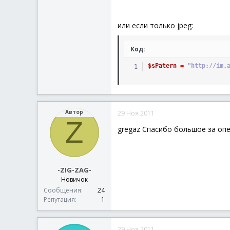
или если только jpeg:
Код:
$sPatern
=
"http://im.
Автор
29 Ноя 2011
Z
gregaz Спасибо большое за оп
-ZIG-ZAG-
Новичок
Сообщения
24
Репутация
1
29 Ноя 2011