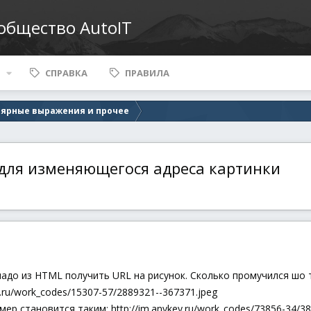
ообщество AutoIT
СПРАВКА
ПРАВИЛА
лярные выражения и прочее
 для изменяющегося адреса картинки
адо из HTML получить URL на рисунок. Сколько промучился шо т
y.ru/work_codes/15307-57/2889321--367371.jpeg
ер становится таким: http://im.anykey.ru/work_codes/73856-34/38