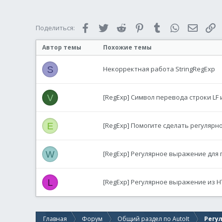
Facebook
Twitter
Reddit
Pinterest
Tumblr
WhatsApp
Электр
С
Поделиться:
Автор темы
Похожие темы
S
Некорректная работа StringRegExp
V
[RegExp] Символ перевода строки LF
E
[RegExp] Помогите сделать регуляр
W
[RegExp] Регулярное выражение для 
L
[RegExp] Регулярное выражение из 
Главная
Форум
Общий раздел по AutoIt
Регу