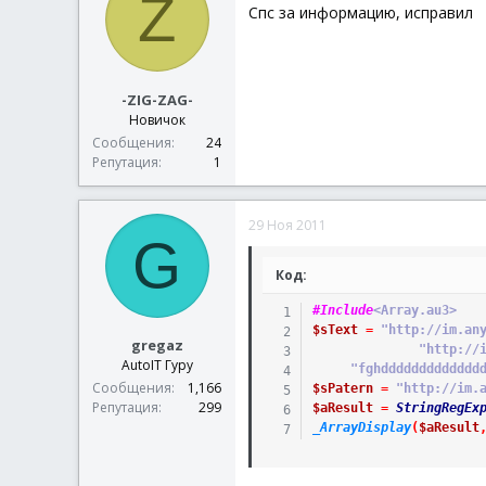
Z
Спс за информацию, исправил
-ZIG-ZAG-
Новичок
Сообщения
24
Репутация
1
29 Ноя 2011
G
Код:
#Include
<Array.au3>
$sText
=
"http://im.an
gregaz
"http://
AutoIT Гуру
"fghddddddddddddd
Сообщения
1,166
$sPatern
=
"http://im.
Репутация
299
$aResult
=
StringRegEx
_ArrayDisplay
(
$aResult