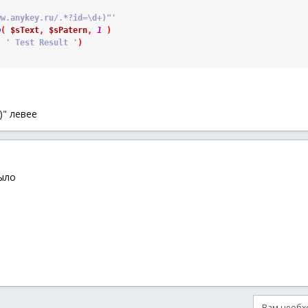
ww.anykey.ru/.*?id=\d+)"'
p
(
$sText
,
$sPatern
,
1
)
,
' Test Result '
)
)" левее
было
Вам необхо