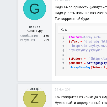
G
Надо было привести файл(текс
Надо учесть наличие кавычек 
Так корректней будет :
gregaz
Код:
AutoIT Гуру
Сообщения
1,166
#Include
<Array.au3>
Репутация
299
$sText
=
'dfgdfgdg "ht
'"http://im.anykey.ru/
'"yuiyiyuiyiyiyuyui"'
$sPatern
=
'"(http://i
$aResult
=
StringRegEx
_ArrayDisplay
(
$aResult
Автор
29 Ноя 2011
Z
Как говорится из кочки да в ям
Нужно найти определенный текст