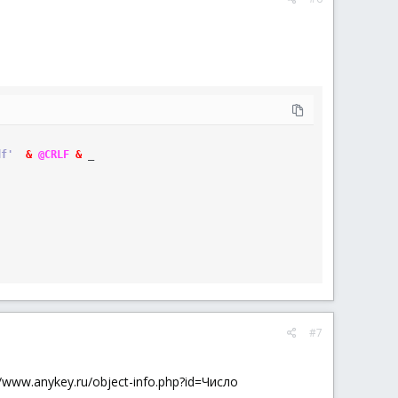
df'
&
@CRLF
&
_
#7
www.anykey.ru/object-info.php?id=Число