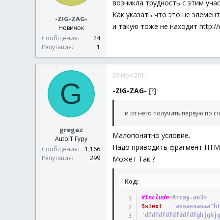
возникла трудность с этим учас
Как указать что это не элемент
-ZIG-ZAG-
и такую тоже не находит http:/
Новичок
Сообщения
24
Репутация
1
29 Ноя 2011
G
-ZIG-ZAG-
[?]
и от него получить первую по сч
gregaz
Малопонятно условие.
AutoIT Гуру
Надо приводить фрагмент HTML
Сообщения
1,166
Репутация
299
Может Так ?
Код:
#Include
<Array.au3>
$sText
=
'assassasaa"h
'dfdfdfdfdfddfdfghjghj