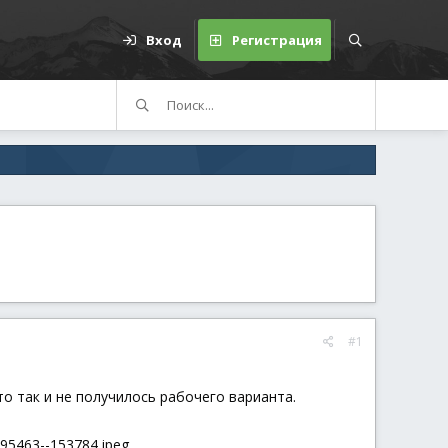
Вход
Регистрация
#1
о так и не получилось рабочего варианта.
95463--153784.jpeg