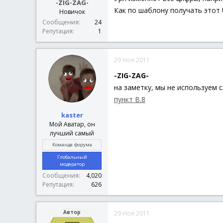
-ZIG-ZAG-
Как по шаблону получать этот
Новичок
Сообщения
24
Репутация
1
29 Ноя 2011
-ZIG-ZAG-
на заметку, мы не используем с
пункт В.8
kaster
Мой Аватар, он
лучший самый
Команда форума
Глобальный
модератор
Сообщения
4,020
Репутация
626
Автор
29 Ноя 2011