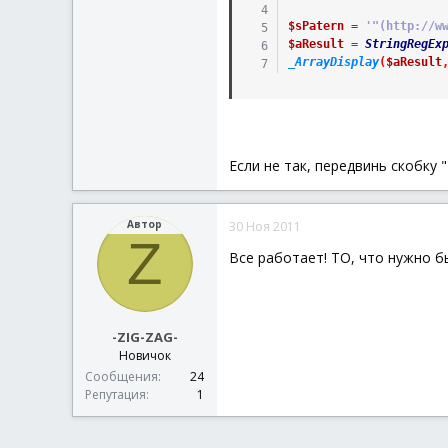
$sPatern
=
'"(http://w
$aResult
=
StringRegEx
_ArrayDisplay
(
$aResult
Если не так, передвинь скобку "
Автор
30 Ноя 2011
Z
Все работает! ТО, что нужно 
-ZIG-ZAG-
Новичок
Сообщения
24
Репутация
1