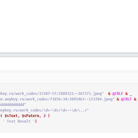
ykey.ru/work_codes/15307-57/2889321--367371.jpeg"
&
@CRLF
&
_
im.anykey.ru/work_codes/73856-34/3895463--153784.jpeg"
&
@CRLF
&
dddddddddddd"
anykey.ru/work_codes/\d+-\d+/\d+--\d+\..+"
p
(
$sText
,
$sPatern
,
3
)
,
' Test Result '
)