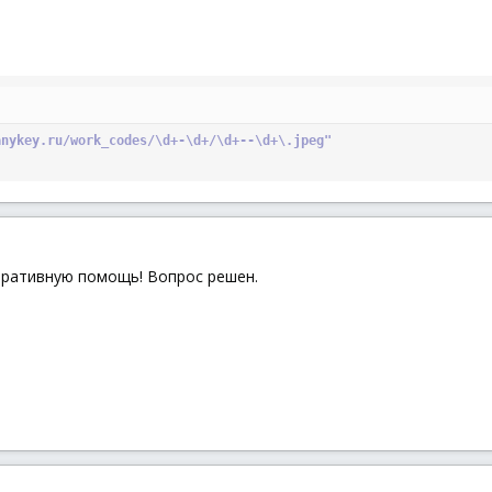
anykey.ru/work_codes/\d+-\d+/\d+--\d+\.jpeg"
еративную помощь! Вопрос решен.