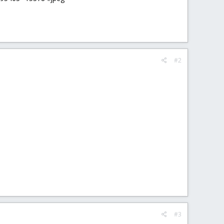
#2
#3