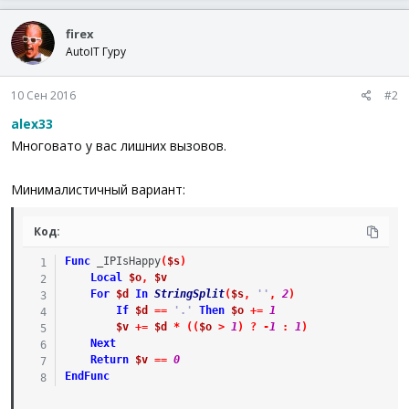
firex
AutoIT Гуру
10 Сен 2016
#2
alex33
Многовато у вас лишних вызовов.
Минималистичный вариант:
Код:
Func
_IPIsHappy
(
$s
)
Local
$o
,
$v
For
$d
In
StringSplit
(
$s
,
''
,
2
)
If
$d
==
'.'
Then
$o
+=
1
$v
+=
$d
*
(
(
$o
>
1
)
?
-
1
:
1
)
Next
Return
$v
==
0
EndFunc