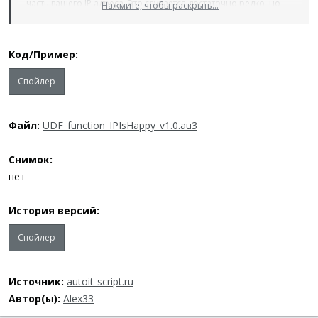
часть вашего IP адреса. Это случается достаточно редко, но
Нажмите, чтобы раскрыть...
как видите, все таки случается. И как раз сегодня это случилось
с вами! Наверное, как раз сегодня у вас счастливый день,
поэтому дерзайте. Играйте в спортлото и казино, спорьте на
Код/Пример:
большие деньги или выскажите наконец шефу все, что вы о
нем думаете. Ведь сегодня ваш день и есть шанс, что все это
Спойлер
закончится в вашу пользу
Файл:
UDF_function_IPIsHappy_v1.0.au3
Снимок:
нет
История версий:
Спойлер
Источник:
autoit-script.ru
Автор(ы):
Alex33