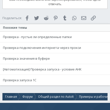
отвечать.
Facebook
Twitter
Reddit
Pinterest
Tumblr
WhatsApp
Электронная 
Ссылка
Поделиться:
Похожие темы
Проверка - пустые ли определенные папки
Проверка подключения интернета через прокси
Проверка значения в буфере
[Автоматизация] Проверка запуска - условие AHK
Проверка запуска 1С
Главная
Форум
Общий раздел по AutoIt
Примеры и рабочие