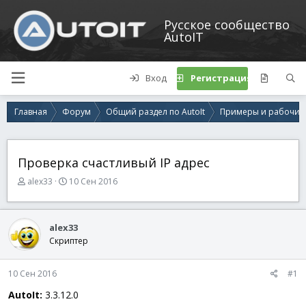
Русское сообщество
AutoIT
Вход
Регистрация
Главная
Форум
Общий раздел по AutoIt
Примеры и рабочие
Проверка счастливый IP адрес
А
Д
alex33
10 Сен 2016
в
а
т
т
о
а
alex33
р
н
Скриптер
т
а
е
ч
м
а
10 Сен 2016
#1
ы
л
а
AutoIt:
3.3.12.0