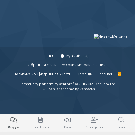
Русский (RU)
Обратная связь
Условия использования
Политика конфиденциальности
Помощь
Главная
R
S
S
®
Community platform by XenForo
© 2010-2021 XenForo Ltd.
XenForo theme
by xenfocus
Форум
Что Нового
Вход
Регистрация
Поиск