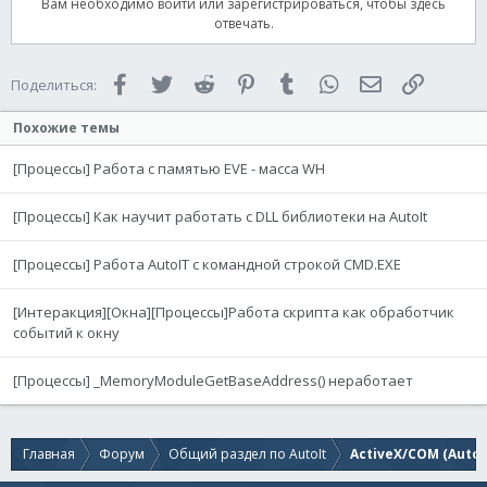
Вам необходимо войти или зарегистрироваться, чтобы здесь
отвечать.
Facebook
Twitter
Reddit
Pinterest
Tumblr
WhatsApp
Электронная 
Ссылка
Поделиться:
Похожие темы
хотя в Cheat Engine у меня все отлично находит
число,подскажите :(
[Процессы] Работа с памятью EVE - масса WH
[Процессы] Как научит работать с DLL библиотеки на AutoIt
[Процессы] Работа AutoIT с командной строкой CMD.EXE
[Интеракция][Окна][Процессы]Работа скрипта как обработчик
событий к окну
[Процессы] _MemoryModuleGetBaseAddress() неработает
Главная
Форум
Общий раздел по AutoIt
ActiveX/COM (AutoI