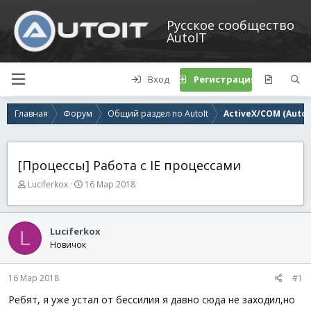
Русское сообщество
AutoIT
Вход
Регистрация
Главная
Форум
Общий раздел по AutoIt
ActiveX/COM (AutoI
[Процессы] Работа с IE процессами
А
Д
Luciferkox
16 Мар 2018
в
а
т
т
о
а
Luciferkox
L
р
н
Новичок
т
а
е
ч
м
а
16 Мар 2018
#1
ы
л
а
Ребят, я уже устал от бессилия я давно сюда не заходил,но