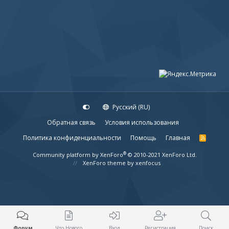
Русский (RU)
Обратная связь
Условия использования
Политика конфиденциальности
Помощь
Главная
R
S
S
®
Community platform by XenForo
© 2010-2021 XenForo Ltd.
XenForo theme
by xenfocus
Форум
Что Нового
Вход
Регистрация
Поиск