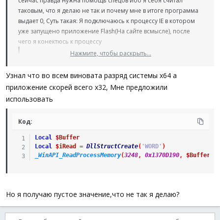
сейчас правда нужна помощь спецов ибо я себя считал
таковым, что я делаю не так и почему мне в итоге программа
выдает 0, Суть такая: Я подключаюсь к процессу IE в котором
уже запущено приложение Flash(На сайте всмысле), после
чего я конектюсь к процессу
Нажмите, чтобы раскрыть...
Код:
Узнал что во всем виновата разряд системы x64 а
Global
$GameBase
=
6228
;Я просто заранее узнал id 
Global
$GameMemory
=
_MemoryOpen
(
$GameBase
)
приложение скорей всего x32, Мне предложили
MsgBox
(
0
,
''
,
_MemoryRead
(
0x1370D190
,
$GameMemory
)
)
использовать
Код:
И он все равно выдает мне ноль,а в cheat engine этот адрес не
Local
$Buffer
равен нулю
Local
$iRead
=
DllStructCreate
(
'WORD'
)
_WinAPI_ReadProcessMemory
(
3248
,
0x1370D190
,
$Buffer
,
Но я получаю пустое значение,что не так я делаю?