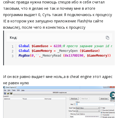
сейчас правда нужна помощь спецов ибо я себя считал
таковым, что я делаю не так и почему мне в итоге
программа выдает 0, Суть такая: Я подключаюсь к процессу
IE в котором уже запущено приложение Flash(На сайте
всмысле), после чего я конектюсь к процессу
Код:
Global
$GameBase
=
6228
;Я просто заранее узнал id про
Global
$GameMemory
=
_MemoryOpen
(
$GameBase
)
MsgBox
(
0
,
''
,
_MemoryRead
(
0x1370D190
,
$GameMemory
)
)
И он все равно выдает мне ноль,а в cheat engine этот адрес
не равен нулю