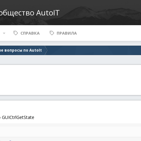
ообщество AutoIT
СПРАВКА
ПРАВИЛА
е вопросы по AutoIt
GUICtrlGetState