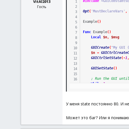
VitAl2013
#include
 <GUIConstants
Гость
Opt
(
'MustDeclareVars'
,
Example
(
)
Func
Example
(
)
Local
$n
,
$msg
GUICreate
(
"My GUI 
$n
=
GUICtrlCreate
GUICtrlSetState
(
-
1
GUISetState
(
)
; Run the GUI unti
While
1
$msg
=
GUIGetM
If
$msg
=
$GUI
У меня state постоянно 80. И не
WEnd
MsgBox
(
0
,
"state"
,
Может это баг? Или я понимаю э
EndFunc
;==>Example