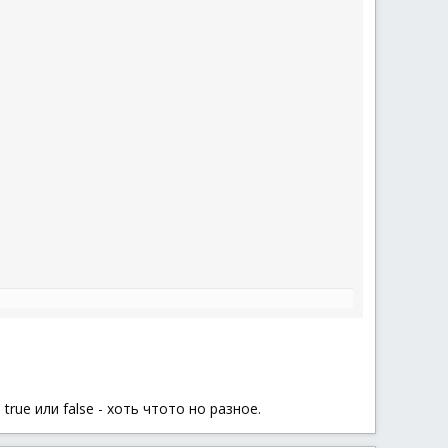
$n
)
,
GUICtrlGetState
(
$n
)
)
)
rue или false - хоть чтото но разное.