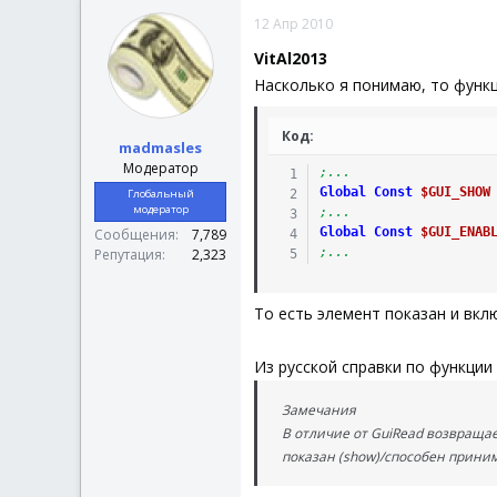
12 Апр 2010
VitAl2013
Насколько я понимаю, то функ
Код:
madmasles
Модератор
;...
Global
Const
$GUI_SHOW
Глобальный
модератор
;...
Global
Const
$GUI_ENAB
Сообщения
7,789
;...
Репутация
2,323
То есть элемент показан и вклю
Из русской справки по функции
Замечания
В отличие от GuiRead возвращает
показан (show)/способен приним