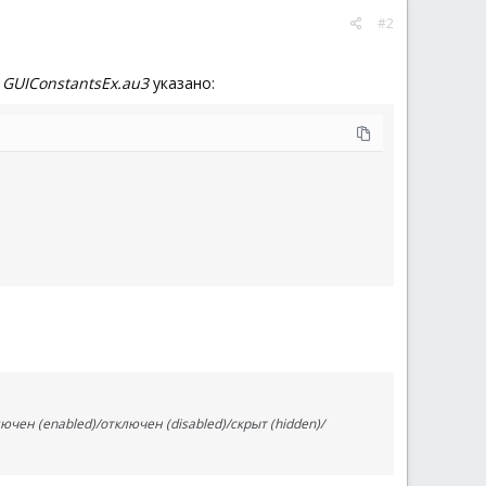
#2
в
GUIConstantsEx.au3
указано:
чен (enabled)/отключен (disabled)/скрыт (hidden)/