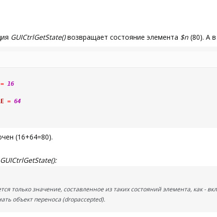
ция
GUICtrlGetState()
возвращает состояние элемента
$n
(80). А 
=
16
LE
=
64
чен (16+64=80).
GUICtrlGetState():
ся только значение, составленное из таких состояний элемента, как - вклю
ать объект переноса (dropaccepted).