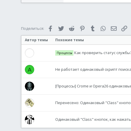
Facebook
Twitter
Reddit
Pinterest
Tumblr
WhatsApp
Электр
С
Поделиться:
Автор темы
Похожие темы
Как проверить статус службы
Процессы
A
Не работает одинаковый скрипт поиска
[Процессы] Crome и Opera26 одинаковый
Перенесено: Одинаковый "Class" кнопо
Одинаковый "Class" кнопок, как нажат