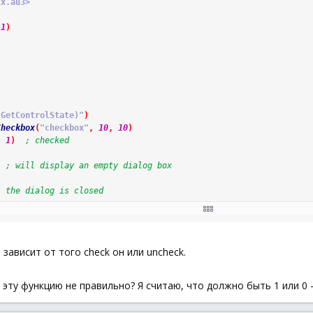
Ex.au3>
1
)
(GetControlState)"
)
Checkbox
(
"checkbox"
,
10
,
10
)
,
1
)
; checked
; will display an empty dialog box
l the dialog is closed
sg
(
)
_EVENT_CLOSE
Then
ExitLoop
 зависит от того check он или uncheck.
StringFormat
(
"GUICtrlRead=%d\nGUICtrlGetState=%d"
,
GUICtrlRead
(
ту функцию не правильно? Я считаю, что должно быть 1 или 0 - t