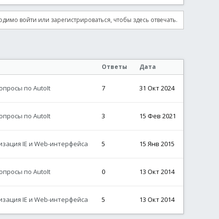
димо войти или зарегистрироваться, чтобы здесь отвечать.
Ответы
Дата
просы по AutoIt
7
31 Окт 2024
просы по AutoIt
3
15 Фев 2021
зация IE и Web-интерфейса
5
15 Янв 2015
просы по AutoIt
0
13 Окт 2014
зация IE и Web-интерфейса
5
13 Окт 2014