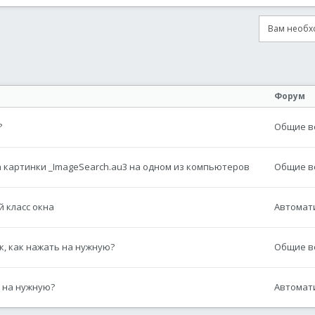
Вам необхо
онная почта
сылка
Форум
?
Общие во
 картинки _ImageSearch.au3 на одном из компьютеров
Общие во
 класс окна
Автомати
к, как нажать на нужную?
Общие во
ь на нужную?
Автомати