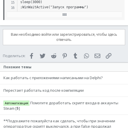
sleep(3000)

;WinWaitActive("Запуск программы")

;send("C:\scripts\ats.exe")

;sleep(1000)

;send("{ENTER}")

Вам необходимо войти или зарегистрироваться, чтобы здесь
;sleep(200000)

отвечать.
MouseClick("left", 925, 8,1)

sleep(3000)

send("{ENTER}")
Facebook
Twitter
Reddit
Pinterest
Tumblr
WhatsApp
Электронная 
Ссылка
Поделиться:
Похожие темы
Как работать с приложениями написаными на Delphi?
Перестает работать код после компиляции
Помогите доработать скрипт входа в аккаунты
Автоматизация
Steam [$]
**Подскажите пожалуйста как сделать, чтобы при значении
оператора true скрипт выключался, а при false продолжал