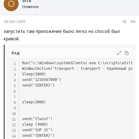
ol1o
O
Новичок
28 Окт 2009
#8
запустить там приложение было легко но способ был
кривой.
Код:
Run("c:\Windows\system32\mstsc.exe C:\scripts\ats\tran
WinWaitActive("transport - transport - Удаленный рабоч
Sleep(3000)

send("1234567890")

send("{ENTER}")

sleep(3000)

send("{lwin}")

sleep (3000)

send("{UP 3}")

send("{ENTER}")
