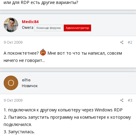
или для RDP есть другие варианты?
Medic84
Омега
Команда форума
Администратор
9 Окт 2009
#2
А поконктетнее?
Мне вот то что ты написал, совсем
ничего не говорит...
ol1o
O
Новичок
9 Окт 2009
#3
1. подключился к другому копьютеру через Windows RDP
2. Пытаюсь запустить программу на компьютере к которому
подключился.
3. Запустилась.