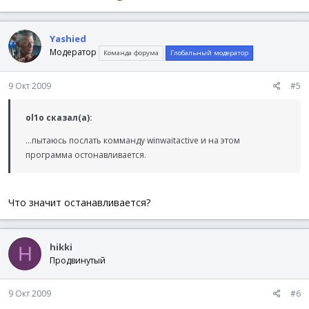
Yashied
Модератор
Команда форума
Глобальный модератор
9 Окт 2009
#5
ol1o сказал(а):
...пытаюсь послать комманду winwaitactive и на этом
программа остонавливается.
Что значит останавливается?
hikki
H
Продвинутый
9 Окт 2009
#6