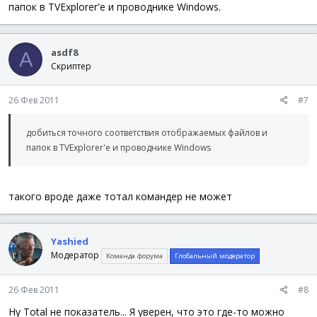
папок в TVExplorer'е и проводнике Windows.
asdf8
A
Скриптер
26 Фев 2011
#7
добиться точного соответствия отображаемых файлов и
папок в TVExplorer'е и проводнике Windows
такого вроде даже тотал командер не может
Yashied
Модератор
Команда форума
Глобальный модератор
26 Фев 2011
#8
Ну Total не показатель... Я уверен, что это где-то можно