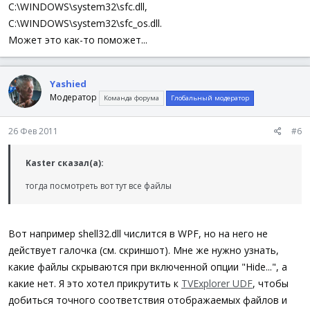
C:\WINDOWS\system32\sfc.dll,
C:\WINDOWS\system32\sfc_os.dll.
Может это как-то поможет...
Yashied
Модератор
Команда форума
Глобальный модератор
26 Фев 2011
#6
Kaster сказал(а):
тогда посмотреть вот тут все файлы
Вот например shell32.dll числится в WPF, но на него не
действует галочка (см. скриншот). Мне же нужно узнать,
какие файлы скрываются при включенной опции "Hide...", а
какие нет. Я это хотел прикрутить к
TVExplorer UDF
, чтобы
добиться точного соответствия отображаемых файлов и