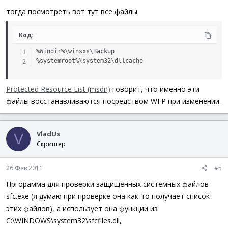
тогда посмотреть вот тут все файлы
Код:
%Windir%\winsxs\Backup

%systemroot%\system32\dllcache
Protected Resource List (msdn)
говорит, что именно эти
файлы восстанавливаются посредством WFP при изменении.
VladUs
V
Скриптер
26 Фев 2011
#5
Пргорамма для проверки защищенных системных файлов
sfc.exe (я думаю при проверке она как-то получает список
этих файлов), а использует она функции из
C:\WINDOWS\system32\sfcfiles.dll,