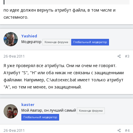
по идее должен вернуть атрибут файла, в том числе и
системного.
Yashied
Модератор
Команда форума
Глобальный модератор
26 Фев 2011
#3
Я уже проверял все атрибуты. Они ни очем не говорят.
Атрибут "S", "H" или оба никак не связаны с защищенными
файлами. Например, C:\autoexec.bat имеет только атрибут
"A", но тем не менее, он защищенный.
kaster
Мой Аватар, он лучший самый
Команда форума
Глобальный модератор
26 Фев 2011
#4