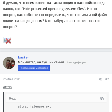
а
Я думаю, что всем известна такая опция в настройках вида
папок, как "Hide protected operating system files". Но вот
вопрос, как собственно определить, что тот или иной файл
является защищенным? Кто-нибудь знает ответ на этот
вопрос?
kaster
Мой Аватар, он лучший самый
Команда форума
Глобальный модератор
26 Фев 2011
#2
Attrib
Код:
attrib filename.ext