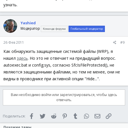
узнать.
Yashied
Модератор
Команда форума
Глобальный модератор
26 Фев 2011
#9
Как обнаружить защищенные системой файлы (WRP), я
нашел
здесь
. Но это не отвечает на предыдущий вопрос.
autoexec.bat и config.sys, согласно SfcIsFileProtected(), не
являются защищенными файлами, но тем не менее, они не
видны в проводнике при активной опции "Hide...".
Вам необходимо войти или зарегистрироваться, чтобы здесь
отвечать.
Facebook
Twitter
Reddit
Pinterest
Tumblr
WhatsApp
Электронная 
Ссылка
Поделиться:
Похожие темы