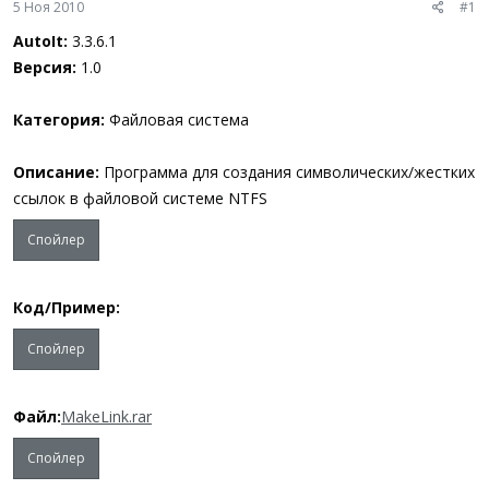
5 Ноя 2010
#1
ы
л
а
AutoIt:
3.3.6.1
Версия:
1.0
Категория:
Файловая система
Описание:
Программа для создания символических/жестких
ссылок в файловой системе NTFS
Спойлер
Код/Пример:
Спойлер
Файл:
MakeLink.rar
Спойлер