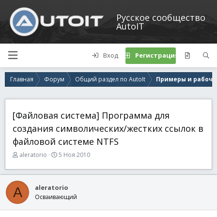
Русское сообщество
AutoIT
Вход
Регистрация
Главная
Форум
Общий раздел по AutoIt
Примеры и рабочи
[Файловая система] Программа для
создания символических/жестких ссылок в
файловой системе NTFS
А
Д
aleratorio
5 Ноя 2010
в
а
т
т
о
а
aleratorio
A
р
н
Осваивающий
т
а
е
ч
м
а