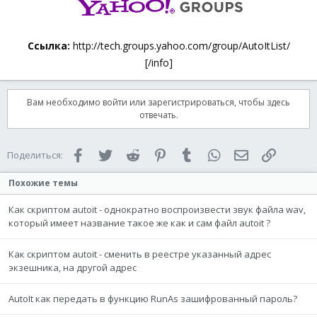
Ссылка:
http://tech.groups.yahoo.com/group/AutoItList/
[/info]​
Вам необходимо войти или зарегистрироваться, чтобы здесь
отвечать.
Facebook
Twitter
Reddit
Pinterest
Tumblr
WhatsApp
Электронная 
Ссылка
Поделиться:
Похожие темы
Как скриптом autoit - однократно воспроизвести звук файла wav,
который имеет название такое же как и сам файл autoit ?
Как скриптом autoit - сменить в реестре указанный адрес
экзешника, на другой адрес
AutoIt как передать в функцию RunAs зашифрованный пароль?