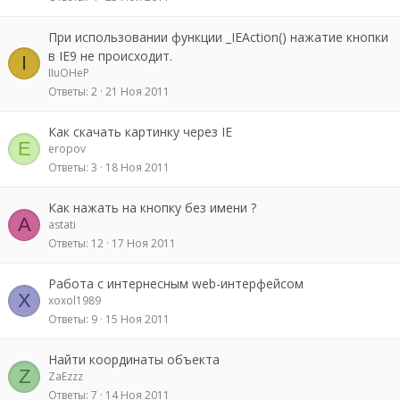
При использовании функции _IEAction() нажатие кнопки
в IE9 не происходит.
I
IIuOHeP
Ответы
2
21 Ноя 2011
Как скачать картинку через IE
E
eropov
Ответы
3
18 Ноя 2011
Как нажать на кнопку без имени ?
A
astati
Ответы
12
17 Ноя 2011
Работа с интернесным web-интерфейсом
X
xoxol1989
Ответы
9
15 Ноя 2011
Найти координаты объекта
Z
ZaEzzz
Ответы
7
14 Ноя 2011