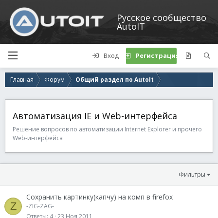
Русское сообщество
AutoIT
Вход
Регистрация
Главная
Форум
Общий раздел по AutoIt
Автоматизация IE и Web-интерфейса
Решение вопросов по автоматизации Internet Explorer и прочего
Web-интерфейса
Фильтры
Cохранить картинку(капчу) на комп в firefox
Z
-ZIG-ZAG-
Ответы
4
23 Ноя 2011