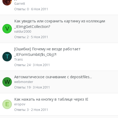
к
Garrett
р
Ответы
0
6 Ноя 2011
ы
т
Как увидеть или сохранить картинку из коллекции
о
_IEImgGetCollection?
V
valdur2000
Ответы
2
5 Ноя 2011
[Ошибки] Почему не везде работает
_IEFormSumbit($s_Obj)?!
T
Trans
Ответы
24
3 Ноя 2011
Автоматическое скачивание с depositfiles...
W
webmonster
Ответы
19
3 Ноя 2011
Как нажать на кнопку в таблице через IE
E
eropov
Ответы
3
2 Ноя 2011