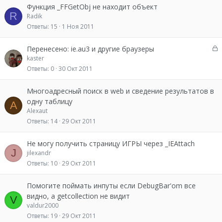
Функция _FFGetObj не находит объект
R
Radik
Ответы
15
1 Ноя 2011
З
Перенесено: ie.au3 и другие браузеры
а
kaster
к
Ответы
0
30 Окт 2011
р
ы
Многоадресный поиск в web и сведение результатов в
т
одну таблицу
A
о
Alexaut
Ответы
14
29 Окт 2011
Не могу получить страницу ИГРЫ через _IEAttach
J
jilexandr
Ответы
10
29 Окт 2011
Помогите поймать инпуты если DebugBar'om все
видно, а getcollection не видит
V
valdur2000
Ответы
19
29 Окт 2011