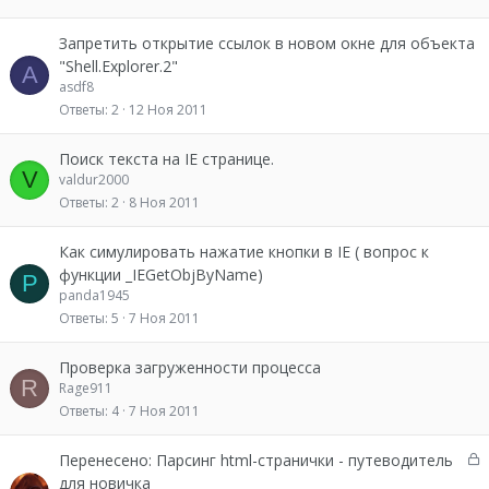
Запретить открытие ссылок в новом окне для объекта
"Shell.Explorer.2"
A
asdf8
Ответы
2
12 Ноя 2011
Поиск текста на IE странице.
V
valdur2000
Ответы
2
8 Ноя 2011
Как симулировать нажатие кнопки в IE ( вопрос к
функции _IEGetObjByName)
P
panda1945
Ответы
5
7 Ноя 2011
Проверка загруженности процесса
R
Rage911
Ответы
4
7 Ноя 2011
З
Перенесено: Парсинг html-странички - путеводитель
а
для новичка