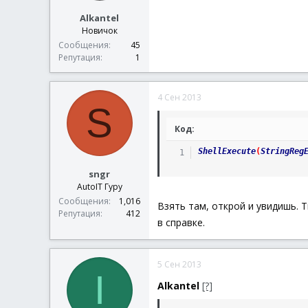
Alkantel
Новичок
Сообщения
45
Репутация
1
4 Сен 2013
S
Код:
ShellExecute
(
StringReg
sngr
AutoIT Гуру
Сообщения
1,016
Взять там, открой и увидишь. 
Репутация
412
в справке.
5 Сен 2013
I
Alkantel
[?]