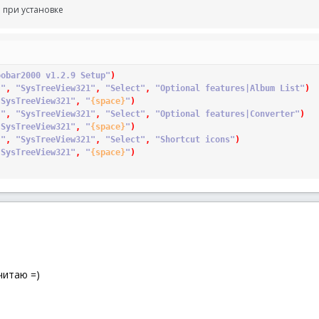
при установке
oobar2000 v1.2.9 Setup"
)
""
,
"SysTreeView321"
,
"Select"
,
"Optional features|Album List"
)
"SysTreeView321"
,
"
{space}
"
)
""
,
"SysTreeView321"
,
"Select"
,
"Optional features|Converter"
)
"SysTreeView321"
,
"
{space}
"
)
""
,
"SysTreeView321"
,
"Select"
,
"Shortcut icons"
)
"SysTreeView321"
,
"
{space}
"
)
читаю =)