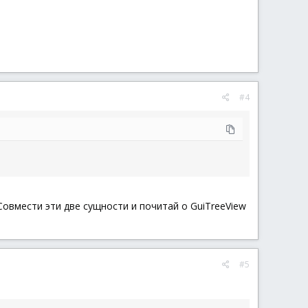
#4
Совмести эти две сущности и почитай о GuiTreeView
#5