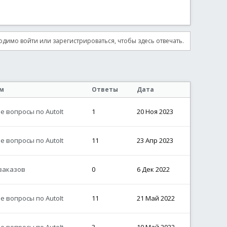
димо войти или зарегистрироваться, чтобы здесь отвечать.
м
Ответы
Дата
 вопросы по AutoIt
1
20 Ноя 2023
 вопросы по AutoIt
11
23 Апр 2023
заказов
0
6 Дек 2022
 вопросы по AutoIt
11
21 Май 2022
 вопросы по AutoIt
3
10 Май 2022