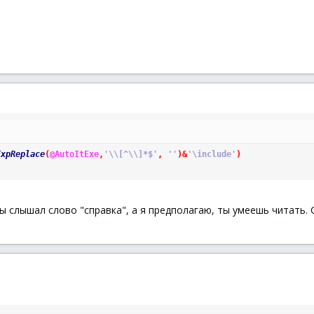
ExpReplace
(
@AutoItExe
,
'\\[^\\]*$'
,
''
)
&
'\include'
)
Ты слышал слово "справка", а я предполагаю, ты умеешь читать. 