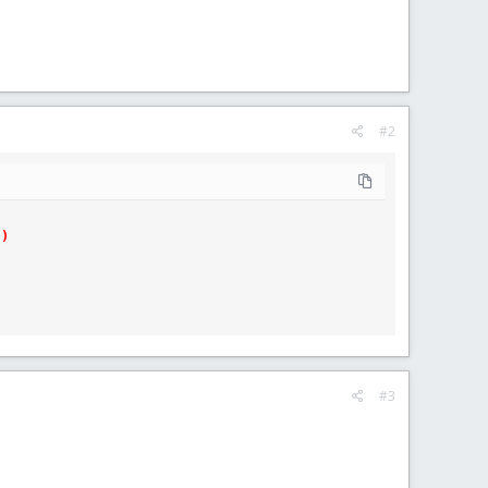
#2
'
)
#3