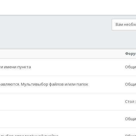
Вам необхо
онная почта
сылка
Фору
ти имени пункта
Общие
 справляются. Мультивыбор файлов и/или папок
Общие
Стол 
Общие
tem выбор определённой ячейки
Общие