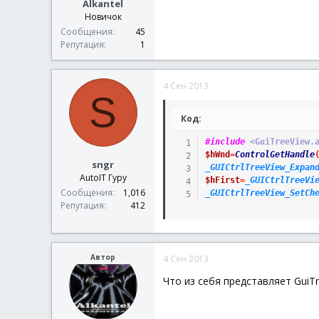
Alkantel
Новичок
Сообщения
45
Репутация
1
4 Сен 2013
S
Код:
#include
 <GuiTreeView.
$hWnd
=
ControlGetHandle
sngr
_GUICtrlTreeView_Expan
AutoIT Гуру
$hFirst
=
_GUICtrlTreeVi
Сообщения
1,016
_GUICtrlTreeView_SetCh
Репутация
412
Автор
4 Сен 2013
Что из себя представляет GuiTr