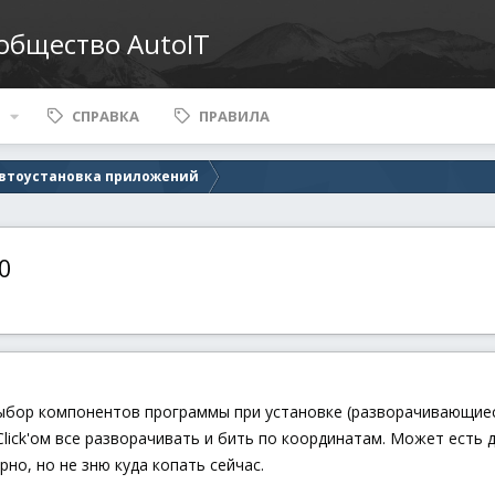
ообщество AutoIT
СПРАВКА
ПРАВИЛА
втоустановка приложений
0
ыбор компонентов программы при установке (разворачивающиеся
lClick'ом все разворачивать и бить по координатам. Может есть 
но, но не зню куда копать сейчас.