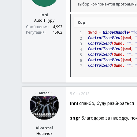
выбор компонентов программы 
InnI
AutoIT Гуру
Код:
Сообщения
4,993
Репутация
1,462
$wnd
=
WinGetHandle
(
"f
ControlTreeView
(
$wnd
,
ControlSend
(
$wnd
,
""
,
ControlTreeView
(
$wnd
,
ControlSend
(
$wnd
,
""
,
ControlTreeView
(
$wnd
,
ControlSend
(
$wnd
,
""
,
Автор
5 Сен 2013
InnI
спаибо, буду разбираться
sngr
благодарю за наводку, по
Alkantel
Новичок