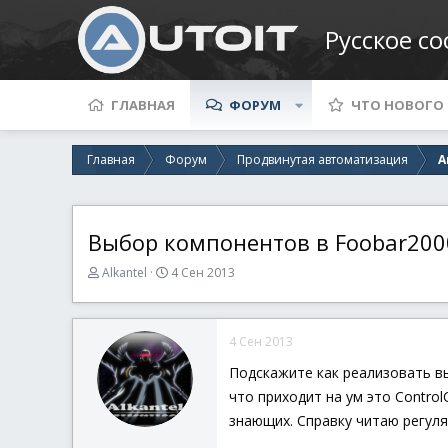
Русское с
ГЛАВНАЯ
ФОРУМ
ЧТО НОВОГО
Главная
Форум
Продвинутая автоматизация
А
Выбор компонентов в Foobar200
А
Д
Alkantel
4 Сен 2013
в
а
т
т
о
а
4 Сен 2013
р
н
т
а
Подскажите как реализовать в
е
ч
что приходит на ум это Contro
м
а
ы
л
знающих. Справку читаю регуляр
а