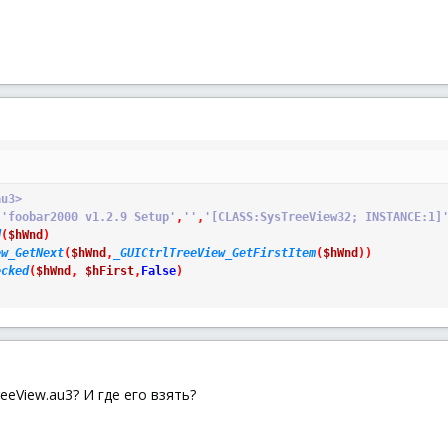
au3>
(
'foobar2000 v1.2.9 Setup'
,
''
,
'[CLASS:SysTreeView32; INSTANCE:1]
d
(
$hWnd
)
ew_GetNext
(
$hWnd
,
_GUICtrlTreeView_GetFirstItem
(
$hWnd
)
)
ecked
(
$hWnd
,
$hFirst
,
False
)
eeView.au3? И где его взять?