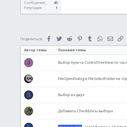
Сообщения
45
Репутация
1
Facebook
Twitter
Reddit
Pinterest
Tumblr
WhatsApp
Электр
С
Поделиться:
Автор темы
Похожие темы
J
Выбор пункта ControlTreeView по час
FileOpenDialog и FileSelectFolder не
S
Выбор из двух
Добавить Checkbox'ы выбора
_GUICtrlListView_ClickI