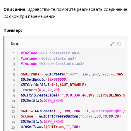
Описание:
Здравствуйте,помогите реализовать соединение
2х окон при перемещении
Пример:
Код:
#include
 <GUIConstantsEx.au3>
#include
 <GUIConstants.au3>
#include
 <WindowsConstants.au3>
$GUITrans
=
GUICreate
(
"Test"
,
330
,
260
,
-
1
,
-
1
,
$WS_PO
GUISetBkColor
(
0x000000
)
GUICtrlSetState
(
-
1
,
$GUI_DISABLE
)
_corners
(
0
,
0
,
20
,
20
)
GUICtrlCreateLabel
(
""
,
0
,
0
,
330
,
40
,
$WS_CLIPSIBLINGS
,
$GU
GUISetState
(
@SW_SHOW
)
$GUI
=
GUICreate
(
""
,
300
,
200
,
-
1
,
@DesktopHeight
/
2
$close
=
GUICtrlCreateButton
(
"close"
,
30
,
40
,
80
,
20
)
GUISetState
(
@SW_SHOW
)
WinSetTrans
(
$GUITrans
,
""
,
180
)