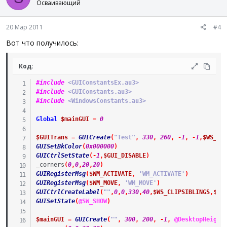
Осваивающий
20 Мар 2011
#4
Вот что получилось:
Код:
#include
 <GUIConstantsEx.au3>
#include
 <GUIConstants.au3>
#include
 <WindowsConstants.au3>
Global
$mainGUI
=
0
$GUITrans
=
GUICreate
(
"Test"
,
330
,
260
,
-
1
,
-
1
,
$WS_PO
GUISetBkColor
(
0x000000
)
GUICtrlSetState
(
-
1
,
$GUI_DISABLE
)
_corners
(
0
,
0
,
20
,
20
)
GUIRegisterMsg
(
$WM_ACTIVATE
,
'WM_ACTIVATE'
)
GUIRegisterMsg
(
$WM_MOVE
,
'WM_MOVE'
)
GUICtrlCreateLabel
(
""
,
0
,
0
,
330
,
40
,
$WS_CLIPSIBLINGS
,
$GU
GUISetState
(
@SW_SHOW
)
$mainGUI
=
GUICreate
(
""
,
300
,
200
,
-
1
,
@DesktopHeight