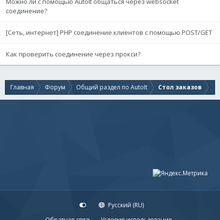
Можно ли с помощью AutoIt общаться через websocket
Switch
$iMsg
соединение?
Case
$WM_NCHITTEST
Return
$HTCAPTION
EndSwitch
[Сеть, интернет] PHP соединение клиентов с помощью POST/GET
EndSwitch
Return
$GUI_RUNDEFMSG
Как проверить соединение через прокси?
EndFunc
;==>WM_NCHITTEST
Главная
Форум
Общий раздел по AutoIt
Стол заказов
Русский (RU)
Обратная связь
Условия использования