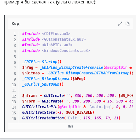
пример я бы сделал так (углы сглаженные):
Код:
#Include
 <GDIPlus.au3>
#Include
 <GUIConstantsEx.au3>
#Include
 <WinAPIEx.au3>
#Include
 <WindowsConstants.au3>
_GDIPlus_Startup
(
)
$hPng
=
_GDIPlus_BitmapCreateFromFile
(
@ScriptDir
&
'\
$hBitmap
=
_GDIPlus_BitmapCreateHBITMAPFromBitmap
(
$hP
_GDIPlus_BitmapDispose
(
$hPng
)
_GDIPlus_ShutDown
(
)
$hTrans
=
GUICreate
(
''
,
330
,
260
,
500
,
500
,
$WS_POPUP
$hForm
=
GUICreate
(
''
,
300
,
200
,
500
+
15
,
500
+
45
,
GUICtrlCreatePic
(
@ScriptDir
&
'\main.jpg'
,
0
,
0
,
300
,
GUICtrlSetState
(
-
1
,
$GUI_DISABLE
)
GUICtrlCreateButton
(
'Exit'
,
115
,
165
,
70
,
21
)
GUIRegisterMsg
(
$WM_NCHITTEST
,
'WM_NCHITTEST'
)
GUIRegisterMsg
(
$WM_MOVE
,
'WM_MOVE'
)