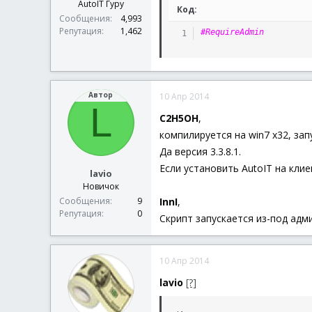
AutoIT Гуру
Код:
Сообщения
4,993
Репутация
1,462
#RequireAdmin
Автор
10 Апр 2014
L
C2H5OH
,
компилируется на win7 x32, зап
Да версия 3.3.8.1.
Если установить AutoIT на клие
lavio
Новичок
InnI
,
Сообщения
9
Репутация
0
Скрипт запускается из-под адм
10 Апр 2014
lavio
[?]