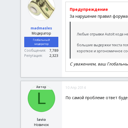
Switch
@OSArch
Case
"X86"
Предупреждение
MsgBox
За нарушение правил форума 
RunWai
Case
"X64"
MsgBox
madmasles
RunWai
Модератор
Любые отрывки AutoIt кода н
EndSwitch
Глобальный
Case
"WIN_XP"
модератор
большие выдержки текста по
MsgBox
(
4096
,
"
Сообщения
7,789
короткое и эргономичное со
RunWait
(
'"Time
Репутация
2,323
EndSwitch
MsgBox
(
4096
,
"Отчет"
,
С уважением, ваш Глобальны
Switch
@OSVersion
Case
"WIN_7"
MsgBox
(
4096
,
"
Автор
10 Апр 2014
RunWait
(
'"Net.
L
MsgBox
(
4096
,
"
По самой проблеме ответ буд
RunWait
(
'"Net.
MsgBox
(
4096
,
"
RunWait
(
'"Net.
MsgBox
(
4096
,
"
Case
"WIN_XP"
lavio
MsgBox
(
4096
,
"
Новичок