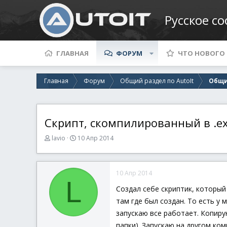
Русское с
ГЛАВНАЯ
ФОРУМ
ЧТО НОВОГО
Главная
Форум
Общий раздел по AutoIt
Общи
Скрипт, скомпилированный в .exe
А
Д
lavio
10 Апр 2014
в
а
т
т
о
а
10 Апр 2014
р
н
L
т
а
Создал себе скриптик, который 
е
ч
там где был создан. То есть у 
м
а
ы
л
запускаю все работает. Копиру
а
папки). Запускаю на другом ко