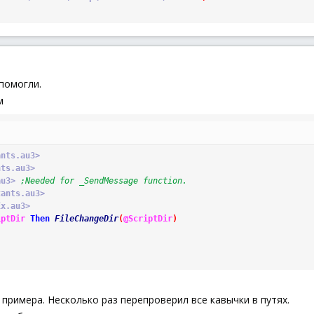
помогли.
м
ants.au3>
nts.au3>
au3>
;Needed for _SendMessage function.
tants.au3>
Ex.au3>
iptDir
Then
FileChangeDir
(
@ScriptDir
)
 примера. Несколько раз перепроверил все кавычки в путях.