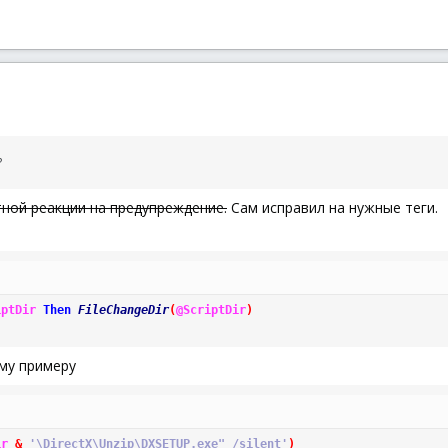
 Framework\dotnetfx35setup.exe" -c -aiq /quiet /norestart'
)
Отчет"
,
"Фреймворк 3.5 установлен"
,
3
)
 Framework\dotNetFx40_Full_x86_x64.exe" -c -aiq /quiet /norestar
Отчет"
,
"Фреймворк 4.0 установлен"
,
3
)
"Установка фреймворков закончена"
,
3
)
?
Отчет"
,
"Установка пакета MS Vusal C++ для x32 ОС"
,
5
)
osoft Visual C++\VCRHyb86.exe" -c /S'
)
Отчет"
,
"Библиотеки C++ установлены"
,
3
)
тной реакции на предупреждение.
Сам исправил на нужные теги.
Отчет"
,
"Установка пакета MS Vusal C++ для x64 ОС"
,
5
)
osoft Visual C++\VCRHyb64.exe" -c /S'
)
Отчет"
,
"Библиотеки C++ установлены"
,
3
)
iptDir
Then
FileChangeDir
(
@ScriptDir
)
установки'
,
420
,
100
)
тановка завершена. Компьютер будет перезагруженч ерез 10 секунд.
ому примеру
ir
&
'\DirectX\Unzip\DXSETUP.exe" /silent'
)