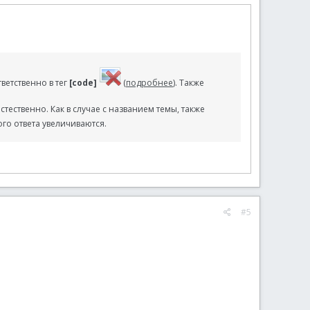
,
5
)
,
5
)
тветственно в тег
[code]
(
подробнее
). Также
естественно. Как в случае с названием темы, также
о ответа увеличиваются.
#5
t'
)
t'
)
t /norestart'
)