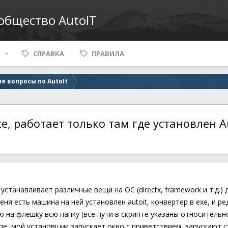
ообщество AutoIT
СПРАВКА
ПРАВИЛА
е вопросы по AutoIt
, работает только там где установлен A
устанавливает различные вещи на ОС (directx, framework и т.д.
меня есть машина на ней установлен autoit, конвертер в exe, и р
ю на флешку всю папку (все пути в скрипте указаны относительн
мпе, мой установщик запускает окно с приветствием, запускают