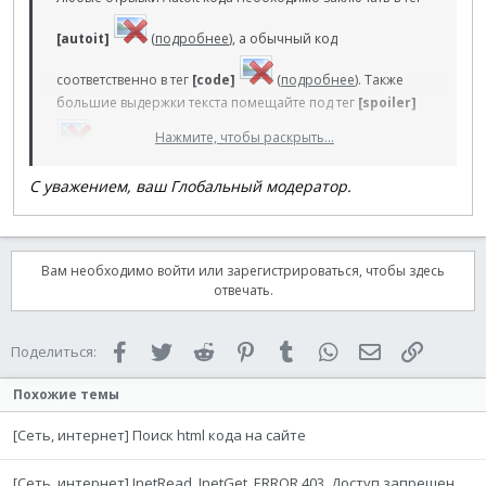
[autoit]
(
подробнее
), а обычный код
соответственно в тег
[code]
(
подробнее
). Также
большие выдержки текста помещайте под тег
[spoiler]
Нажмите, чтобы раскрыть...
(
подробнее
), там где это поддерживается
естественно. Как в случае с названием темы, также
С уважением, ваш Глобальный модератор.
короткое и эргономичное сообщение привлекает
больше внимания, и шансы на получение конкретного
ответа увеличиваются.
Вам необходимо войти или зарегистрироваться, чтобы здесь
отвечать.
Facebook
Twitter
Reddit
Pinterest
Tumblr
WhatsApp
Электронная 
Ссылка
Поделиться:
Похожие темы
[Сеть, интернет] Поиск html кода на сайте
[Сеть, интернет] InetRead, InetGet, ERROR 403. Доступ запрещен