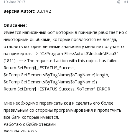
19 Июл 2017
#1
ы
л
а
Версия AutoIt:
3.3.14.2
Описание:
Имеется написанный бот который в принципе работает но с
некоторыми ошибками, которые появляются не всегда,
отловить которые личными знаниями у меня не получается
на пример как --> "C:\Program Files\AutoIt3\Include\IE.au3"
(1811) : ==> The requested action with this object has failed.:
Return SetError($_IESTATUS_Success,
$oTemp.GetElementsByTagName($sTagName).length,
$oTemp.GetElementsByTagName($sTagName))
Return SetError($_IESTATUS_Success, $oTemp^ ERROR
Мне необходимо переписать код и сделать его более
правильным со стороны программирования и пропатчить
все баги которые имеются.
Работаю с библиотеками:
#include <IE.au3>