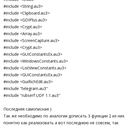
#include <String.au3>
#include <Clipboard.au3>
#include <GDIPlus.au3>
#include <Crypt.au3>
#include <Array.au3>
#include <ScreenCapture.au3>
#include <Crypt.au3>
#include <GUIConstantsEx.au3>
#include <WindowsConstants.au3>
#include <ListViewConstants.au3>
#include <GUIConstantsEx.au3>
#include <GuiRichEdit.au3>
#include "telegram.au3"
#include "rubserf UDF 1.1.au3"
Последняя самописная )
Так же необходимо по аналогии дописать 3 функции 2 из них
понятно как реализовать а вот последнюю не совсем, так