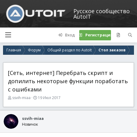
Русское сообщество
AutoIT
Вход
Регистрация
Главная
Форум
Общий раздел по AutoIt
Стол заказов
[Сеть, интернет] Перебрать скрипт и
допилить некоторые функции поработать
с ошибками
А
Д
ssvih-miaa
19 Июл 2017
в
а
т
т
о
а
ssvih-miaa
р
н
Новичок
т
а
е
ч
м
а