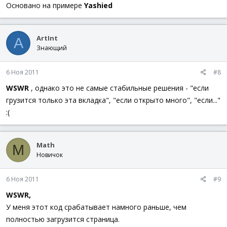
Основано на примере
Yashied
$Time1
=
_WinAPI_GetProcessTimes
(
$ID
)
$Time2
=
_WinAPI_GetSystemTimes
(
)
If
(
IsArray
(
$Time1
)
)
And
(
IsArray
(
$Time2
)
)
Th
$Time1
=
$Time1
[
1
]
+
$Time1
[
2
]
ArtInt
A
$Time2
=
$Time2
[
1
]
+
$Time2
[
2
]
Знающий
If
(
$Prev1
)
And
(
$Prev2
)
And
(
$PID
=
$ID
)
$zagruzka
=
Round
(
(
$Time1
-
$Prev1
)
/
(
$Time2
-
$Pr
EndIf
6 Ноя 2011
#8
$Prev1
=
$Time1
WSWR
, однако это не самые стабильные решения - "если
$Prev2
=
$Time2
$PID
=
$ID
грузится только эта вкладка", "если открыто много", "если..."
Return
$zagruzka
:(
EndIf
EndIf
$Prev1
=
0
$Prev2
=
0
Math
M
$PID
=
0
Новичок
EndFunc
6 Ноя 2011
#9
WSWR,
У меня этот код срабатывает намного раньше, чем
полностью загрузится страница.