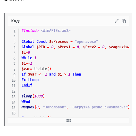
Код:
#Include
 <WinAPIEx.au3>
Global
Const
$sProcess
=
"opera.exe"
Global
$PID
=
0
,
$Prev1
=
0
,
$Prev2
=
0
,
$zagruzka
=
0
$i
=
0
While
1
$i
+=
1
$var
=
_Update
(
)
If
$var
<=
1
and
$i
>
1
Then
ExitLoop
EndIf
sleep
(
1000
)
WEnd
MsgBox
(
0
,
"Заголовок"
,
"Загрузка резко снизилась!"
)
Func
_Update
(
)
Local
$ID
,
$Time1
,
$Time2
$ID
=
ProcessExists
(
$sProcess
)
If
$ID
Then