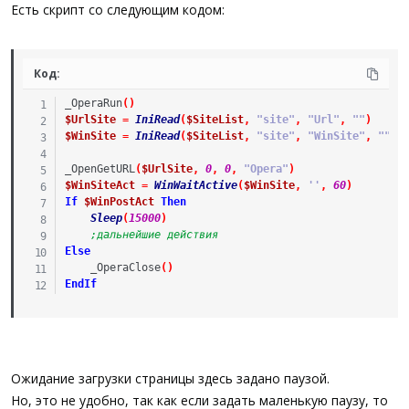
а
Есть скрипт со следующим кодом:
Код:
_OperaRun
(
)
$UrlSite
=
IniRead
(
$SiteList
,
"site"
,
"Url"
,
""
)
$WinSite
=
IniRead
(
$SiteList
,
"site"
,
"WinSite"
,
""
)
_OpenGetURL
(
$UrlSite
,
0
,
0
,
"Opera"
)
$WinSiteAct
=
WinWaitActive
(
$WinSite
,
''
,
60
)
If
$WinPostAct
Then
Sleep
(
15000
)
;дальнейшие действия
Else
_OperaClose
(
)
EndIf
Ожидание загрузки страницы здесь задано паузой.
Но, это не удобно, так как если задать маленькую паузу, то