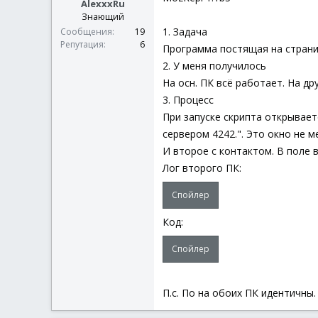
AlexxxRu
Знающий
1. Задача
Сообщения
19
Репутация
6
Программа постящая на страниц
2. У меня получилось
На осн. ПК всё работает. На д
3. Процесс
При запуске скрипта открывает
сервером 4242.". Это окно не м
И второе с контактом. В поле 
Лог второго ПК:
Спойлер
Код:
Спойлер
П.с. По на обоих ПК идентичны.