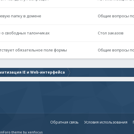
етевую папку в домене
Общие вопросы по 
е о свободных талончиках
Стол заказов
сутствует обязательное поле формы
Общие вопросы по 
матизация IE и Web-интерфейса
Обратная связь
Условия использования
enForo theme
by xenfocus