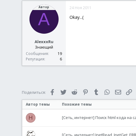
Автор
24 Ноя 2011
A
Okay...(
AlexxxRu
Знающий
Сообщения
19
Репутация
6
Facebook
Twitter
Reddit
Pinterest
Tumblr
WhatsApp
Электр
С
Поделиться:
Автор темы
Похожие темы
H
[Сеть, интернет] Поиск html кода на с
[Сеть, интернет] InetRead, InetGet, E