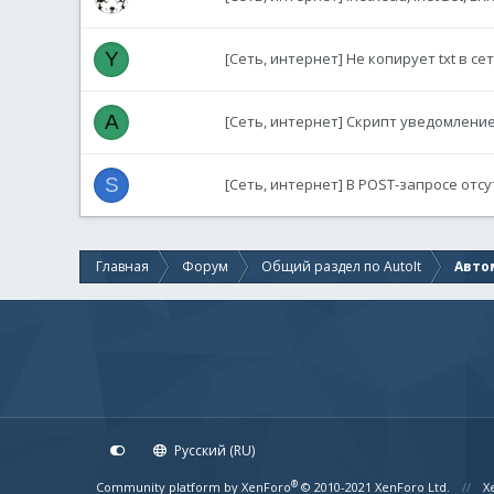
Y
[Сеть, интернет] Не копирует txt в с
A
[Сеть, интернет] Скрипт уведомлени
S
[Сеть, интернет] В POST-запросе от
Главная
Форум
Общий раздел по AutoIt
Авто
Русский (RU)
®
Community platform by XenForo
© 2010-2021 XenForo Ltd.
X