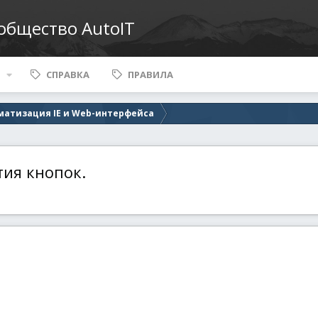
ообщество AutoIT
СПРАВКА
ПРАВИЛА
матизация IE и Web-интерфейса
тия кнопок.