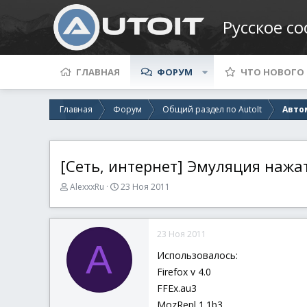
Русское с
ГЛАВНАЯ
ФОРУМ
ЧТО НОВОГО
Главная
Форум
Общий раздел по AutoIt
Авто
[Сеть, интернет] Эмуляция нажа
А
Д
AlexxxRu
23 Ноя 2011
в
а
т
т
о
а
23 Ноя 2011
р
н
A
т
а
Использовалось:
е
ч
Firefox v 4.0
м
а
ы
л
FFEx.au3
а
MozRepl 1.1b3