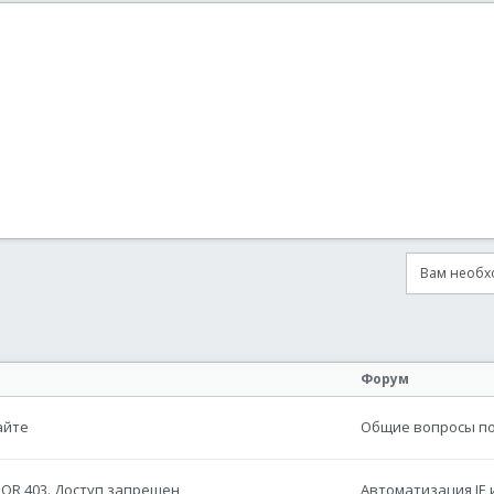
Вам необхо
онная почта
сылка
Форум
айте
Общие вопросы по 
RROR 403. Доступ запрещен
Автоматизация IE