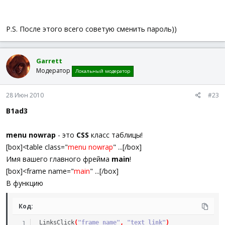
P.S. После этого всего советую сменить пароль))
Garrett
Модератор
Локальный модератор
28 Июн 2010
#23
B1ad3
menu nowrap
- это
CSS
класс таблицы!
[box]<table class="
menu nowrap
" ...[/box]
Имя вашего главного фрейма
main
!
[box]<frame name="
main
" ...[/box]
В функцию
Код:
_LinksClick
(
"frame_name"
,
"text_link"
)