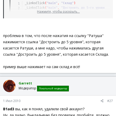
_LinksClick
(
"main"
,
"Склад"
)
_LinksClick
(
"main"
,
"Достроить до 5-го уровня"
)
Нажмите, чтобы раскрыть...
проблема в том, что после нажатия на ссылку "Ратуша"
нажимается ссылка "Достроить до 5 уровня", которая
касается Ратуши, а мне надо, чтобы нажималась другая
ссылка "Достроить до 5 уровня", которая касается Склада.
пример выше нажимает на сам склад и всё!
Garrett
Модератор
Локальный модератор
1 Июл 2010
#27
B1ad3
вы, как я понял, удалили свой аккаунт?
Ну, да ладно. Выкладываю без проверки, пробуйте, должно