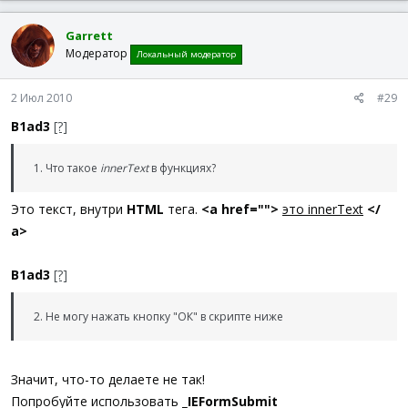
Garrett
Модератор
Локальный модератор
2 Июл 2010
#29
B1ad3
[?]
1. Что такое
innerText
в функциях?
Это текст, внутри
HTML
тега.
<a href="">
это innerText
</
a>
B1ad3
[?]
2. Не могу нажать кнопку "ОК" в скрипте ниже
Значит, что-то делаете не так!
Попробуйте использовать
_IEFormSubmit