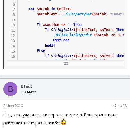
For
$oLink
in
$oLinks
$sLinkText
=
_IEPropertyGet
(
$oLink
,
"innerTex
If
$sAction
<>
""
Then
If
StringInStr
(
$sLinkText
,
$sText
)
Then
_IELinkClickByIndex
(
$oLink
,
$i
+
1
)
ExitLoop
EndIf
Else
If
StringInStr
(
$sLinkText
,
$sText
)
Then
_IEAction
(
$oLink
,
"click"
)
ExitLoop
EndIf
EndIf
B1ad3
B
$i
+=
1
Новичок
Next
_IELoadWait
(
$oFrame
)
2 Июл 2010
#28
EndFunc
; ...
Нет, я не удалял акк и пароль не менял! Ваш скрипт выше
работает;) Еще раз спасибо!