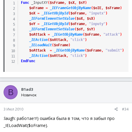
Func
_InputXY
(
$sFrame
,
$sX
,
$sY
)
$oFrame
=
_IEFrameGetObjByName
(
$oIE
,
$sFrame
)
$oX
=
_IEGetObjById
(
$oFrame
,
"inputx"
)
_IEFormElementSetValue
(
$oX
,
$sX
)
$oY
=
_IEGetObjById
(
$oFrame
,
"inputy"
)
_IEFormElementSetValue
(
$oY
,
$sY
)
$oAttack
=
_IEGetObjByName
(
$oFrame
,
"attack"
)
_IEAction
(
$oAttack
,
"click"
)
_IELoadWait
(
$oFrame
)
$oAttack
=
_IEGetObjByName
(
$oFrame
,
"submit"
)
_IEAction
(
$oAttack
,
"click"
)
EndFunc
B1ad3
B
Новичок
3 Июл 2010
#34
:laugh: работает!) ошибка была в том, что я забыл про
_IELoadWait($oFrame).