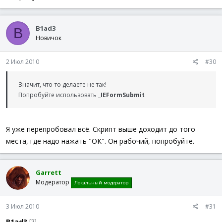
B1ad3
B
Новичок
2 Июл 2010
#30
Значит, что-то делаете не так!
Попробуйте использовать
_IEFormSubmit
Я уже перепробовал всё. Скрипт выше доходит до того
места, где надо нажать "ОК". Он рабочий, попробуйте.
Garrett
Модератор
Локальный модератор
3 Июл 2010
#31
B1ad3
[?]