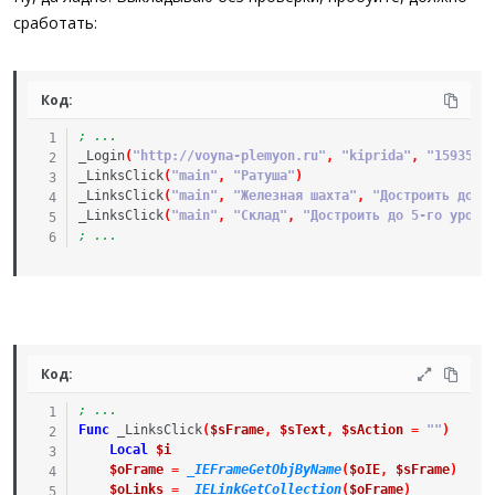
сработать:
Код:
; ...
_Login
(
"http://voyna-plemyon.ru"
,
"kiprida"
,
"159357"
_LinksClick
(
"main"
,
"Ратуша"
)
_LinksClick
(
"main"
,
"Железная шахта"
,
"Достроить до 1
_LinksClick
(
"main"
,
"Склад"
,
"Достроить до 5-го уровн
; ...
Код:
; ...
Func
_LinksClick
(
$sFrame
,
$sText
,
$sAction
=
""
)
Local
$i
$oFrame
=
_IEFrameGetObjByName
(
$oIE
,
$sFrame
)
$oLinks
=
_IELinkGetCollection
(
$oFrame
)