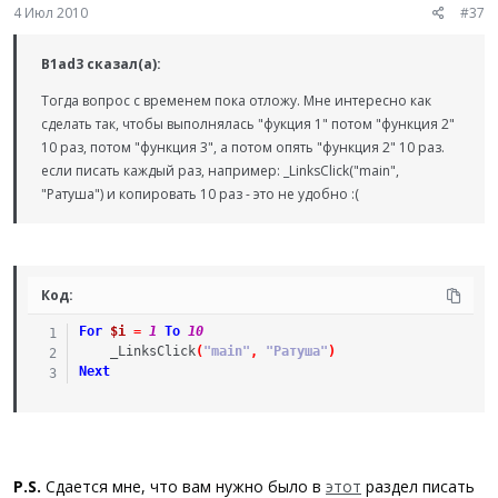
4 Июл 2010
#37
B1ad3 сказал(а):
Тогда вопрос с временем пока отложу. Мне интересно как
сделать так, чтобы выполнялась "фукция 1" потом "функция 2"
10 раз, потом "функция 3", а потом опять "функция 2" 10 раз.
если писать каждый раз, например: _LinksClick("main",
"Ратуша") и копировать 10 раз - это не удобно :(
Код:
For
$i
=
1
To
10
_LinksClick
(
"main"
,
"Ратуша"
)
Next
P.S.
Сдается мне, что вам нужно было в
этот
раздел писать