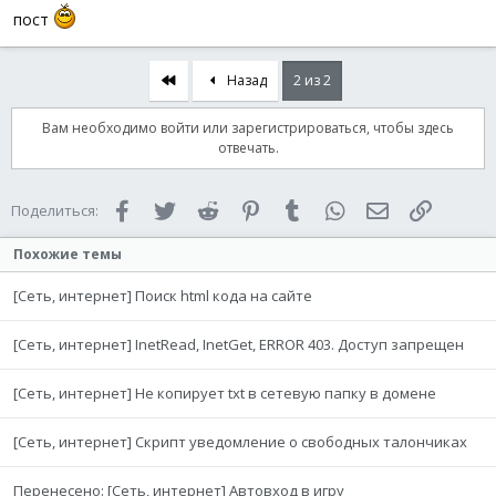
пост
Первый
Назад
2 из 2
Вам необходимо войти или зарегистрироваться, чтобы здесь
отвечать.
Facebook
Twitter
Reddit
Pinterest
Tumblr
WhatsApp
Электронная 
Ссылка
Поделиться:
Похожие темы
[Сеть, интернет] Поиск html кода на сайте
[Сеть, интернет] InetRead, InetGet, ERROR 403. Доступ запрещен
[Сеть, интернет] Не копирует txt в сетевую папку в домене
[Сеть, интернет] Скрипт уведомление о свободных талончиках
Перенесено: [Сеть, интернет] Автовход в игру