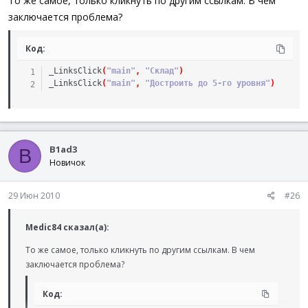
То же самое, только кликнуть по другим ссылкам. В чем
заключается проблема?
Код:
_LinksClick
(
"main"
,
"Склад"
)
_LinksClick
(
"main"
,
"Достроить до 5-го уровня"
)
B1ad3
B
Новичок
29 Июн 2010
#26
Medic84 сказал(а):
То же самое, только кликнуть по другим ссылкам. В чем
заключается проблема?
Код: