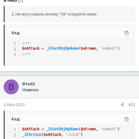
2. Не могу нажать кнопку "ОК" в скрипте ниже.
Код:
;~~~ 
$oAttack
=
_IEGetObjByName
(
$oFrame
,
"submit"
)
;~~~
B1ad3
B
Новичок
3 Июл 2010
#32
Код:
$oAttack
=
_IEGetObjByName
(
$oFrame
,
"submit"
)
_IEAction
(
$oAttack
,
"click"
)