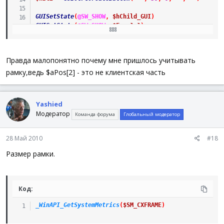
GUISetState
(
@SW_SHOW
,
$hChild_GUI
)
GUISetState
(
@SW_SHOW
,
$Form1_1
)
;.......................
Правда малопонятно почему мне пришлось учитывать
While
1
$nMsg
=
GUIGetMsg
(
)
рамку,ведь $aPos[2] - это не клиентская часть
Switch
$nMsg
Case
$GUI_EVENT_CLOSE
Exit
Yashied
Case
$hBt1
Модератор
Команда форума
Глобальный модератор
WinMove
(
$Form1_1
,
""
,
$iBord
,
Default
)
Case
$hBt2
WinMove
(
$Form1_1
,
""
,
@DesktopWidth
-
(
$aPo
28 Май 2010
#18
EndSwitch
WEnd
Размер рамки.
Код:
_WinAPI_GetSystemMetrics
(
$SM_CXFRAME
)