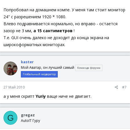
Попробовал на домашнем компе. У меня там стоит монитор
24" с разрешением 1920 * 1080.
Влево подравнивается нормально, но вправо - остается
зазор не 3 мм,
а 15 сантиметров
!
Т.е. GUI очень далеко не доходит до конца экрана на
широкоформатных мониторах.
kaster
Мой Аватар, он лучший самый
Команда форума
Глобальный модератор
27 Май 2010
#7
а у меня скрипт
Yuriy
ваще ниче не двигает.
gregaz
G
AutoIT Гуру