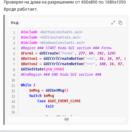
Проверял на дома на разрешениях от 600х800 по 1680х1050
Вроде работает.
Код:
#include
 <ButtonConstants.au3>
#include
 <GUIConstantsEx.au3>
#include
 <WindowsConstants.au3>
#Region ### START Koda GUI section ### Form=
$Form1
=
GUICreate
(
"Form1"
,
277
,
69
,
192
,
124
)
$Button1
=
GUICtrlCreateButton
(
"<<<"
,
16
,
16
,
97
,
33
)
$Button2
=
GUICtrlCreateButton
(
">>>"
,
160
,
16
,
97
,
33
GUISetState
(
@SW_SHOW
)
#EndRegion ### END Koda GUI section ###
While
1
$nMsg
=
GUIGetMsg
(
)
Switch
$nMsg
Case
$GUI_EVENT_CLOSE
Exit
Case
$Button1
$size
=
WinGetPos
(
"Form1"
)
WinMove
(
"Form1"
,
""
,
0
,
$size
[
1
]
)