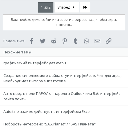
Case
$Button2
$size
=
WinGetPos
(
"Form1"
)
Последняя
1 из 2
Вперед
$kl_size
=
WinGetClientSize
(
"Form1"
)
WinMove
(
"Form1"
,
""
,
@DesktopWidth
-
$kl_
Вам необходимо войти или зарегистрироваться, чтобы здесь
EndSwitch
отвечать.
WEnd
Facebook
Twitter
Reddit
Pinterest
Tumblr
WhatsApp
Электронная 
Ссылка
Поделиться:
Похожие темы
графический интерфейс для avtoIT
Создание сиполняемого файла с гуи интерфейсом. Чит для игры,
необходимая информация готова
Авто ввод в поле ПАРОЛЬ - пароля в Outlook или Вэб интерфейс
сайта почты.
Autoit не взаимодействует с интерфейсом Excel
Побороть интерфейс "SAS.Planet" / "SAS.Планета"