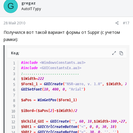
gregaz
G
AutoIT Гуру
28 Май 2010
#17
Получился вот такой вариант формы от Suppir (с учетом
рамки):
Код:
#include
 <WindowsConstants.au3>
#include
 <GUIConstantsEx.au3>
;...........................
$iWidth
=
222
$Form1_1
=
GUICreate
(
"NSR-авто, v. 1.0"
,
$iWidth
,
730
GUISetFont
(
10
,
400
,
0
,
"Arial"
)
$aPos
=
WinGetPos
(
$Form1_1
)
$iBord
=
(
$aPos
[
2
]
-
$iWidth
)
/
2
$hChild_GUI
=
GUICreate
(
""
,
60
,
18
,
$iWidth
-
100
,
-
27
,
$
$hBt1
=
GUICtrlCreateButton
(
"<"
,
0
,
0
,
30
,
18
)
$hBt2
=
GUICtrlCreateButton
(
">"
,
30
,
0
,
''
,
''
)