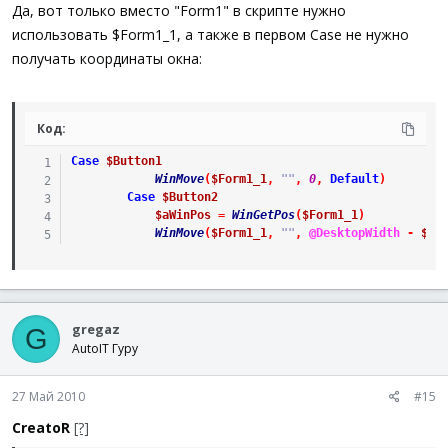
Да, вот только вместо "Form1" в скрипте нужно
использовать $Form1_1, а также в первом Case не нужно
получать координаты окна:
Код:
Case
$Button1
WinMove
(
$Form1_1
,
""
,
0
,
Default
)
Case
$Button2
$aWinPos
=
WinGetPos
(
$Form1_1
)
WinMove
(
$Form1_1
,
""
,
@DesktopWidth
-
$aW
gregaz
G
AutoIT Гуру
27 Май 2010
#15
CreatoR
[?]