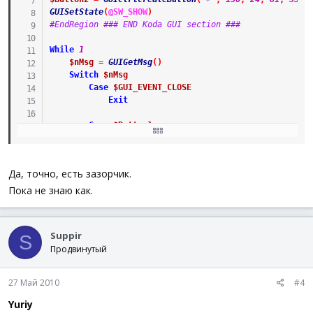
GUISetState
(
@SW_SHOW
)
#EndRegion ### END Koda GUI section ###
While
1
$nMsg
=
GUIGetMsg
(
)
Switch
$nMsg
Case
$GUI_EVENT_CLOSE
Exit
Case
$Button1
$size
=
WinGetPos
(
"Form1"
)
WinMove
(
"Form1"
,
""
,
0
,
$size
[
1
]
)
Case
$Button2
Да, точно, есть зазорчик.
$size
=
WinGetPos
(
"Form1"
)
WinMove
(
"Form1"
,
""
,
@DesktopHeight
,
$siz
Пока не знаю как.
EndSwitch
WEnd
Suppir
S
Продвинутый
27 Май 2010
#4
Yuriy