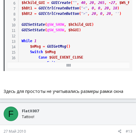
$hChild_GUI
=
GUICreate
(
""
,
40
,
20
,
265
,
-
27
,
$WS_POP
$hBt1
=
GUICtrlCreateButton
(
"<"
,
0
,
0
,
20
,
18
)
$hBt2
=
GUICtrlCreateButton
(
">"
,
20
,
0
,
20
,
''
)
GUISetState
(
@SW_SHOW
,
$hChild_GUI
)
GUISetState
(
@SW_SHOW
,
$hGUI
)
While
1
$nMsg
=
GUIGetMsg
(
)
Switch
$nMsg
Case
$GUI_EVENT_CLOSE
Exit
Case
$hBt1
WinMove
(
$hGUI
,
""
,
0
,
$iY
)
Case
$hBt2
WinMove
(
$hGUI
,
""
,
@DesktopWidth
-
$iWidth
,
EndSwitch
Здесь для простоты не учитывались размеры рамки окна
WEnd
FlatX007
F
Tattoo!
27 Май 2010
#13