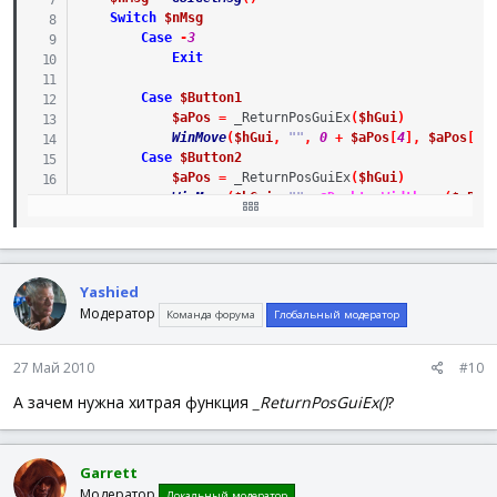
Switch
$nMsg
Case
-
3
Exit
Case
$Button1
$aPos
=
_ReturnPosGuiEx
(
$hGui
)
WinMove
(
$hGui
,
""
,
0
+
$aPos
[
4
]
,
$aPos
[
1
]
Case
$Button2
$aPos
=
_ReturnPosGuiEx
(
$hGui
)
WinMove
(
$hGui
,
""
,
@DesktopWidth
-
(
$aPos
EndSwitch
WEnd
Func
_ReturnPosGuiEx
(
$hWnd
)
Yashied
Модератор
Команда форума
Глобальный модератор
$aWinPos
=
WinGetPos
(
$hWnd
)
$aWinClientSize
=
WinGetClientSize
(
$hWnd
)
$iBorder_Size
=
(
$aWinPos
[
2
]
-
$aWinClientSize
[
0
]
27 Май 2010
#10
$iCaption_Size
=
(
$aWinPos
[
3
]
-
$aWinClientSize
[
1
А зачем нужна хитрая функция
_ReturnPosGuiEx()
?
Local
$Pos
[
6
]
=
[
$aWinPos
[
0
]
,
$aWinPos
[
1
]
,
$aWinP
Return
$Pos
Garrett
EndFunc
;==>__ReturnPosGuiEx
Модератор
Локальный модератор