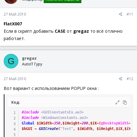
27 Май 2010
#11
FlatX007
Если в скрипт добавить
CASE
от
gregaz
то всё отлично
работает.
gregaz
G
AutoIT Гуру
27 Май 2010
#12
Вот вариант с использованием POPUP окна :
Код:
#include
 <GUIConstantsEx.au3>
#include
 <WindowsConstants.au3>
Global
$iWidth
=
350
,
$iHeight
=
200
,
$iX
=
(
@DesktopWidth
-
$i
$hGUI
=
GUICreate
(
"Test"
,
$iWidth
,
$iHeight
,
$iX
,
$iY
,
$