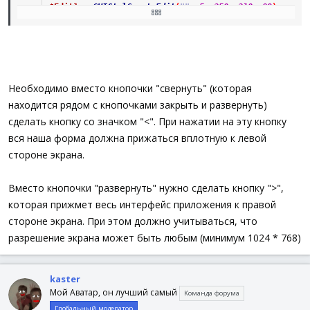
$Edit1
=
GUICtrlCreateEdit
(
""
,
5
,
250
,
210
,
89
)
$Edit2
=
GUICtrlCreateEdit
(
""
,
5
,
365
,
210
,
109
)
$Input4
=
GUICtrlCreateInput
(
""
,
5
,
500
,
211
,
24
)
$Input5
=
GUICtrlCreateInput
(
""
,
5
,
555
,
211
,
24
)
$Label2
=
GUICtrlCreateLabel
(
"Установите номер топика
$Label3
=
GUICtrlCreateLabel
(
"Дата документа (ALT+1)"
$Label4
=
GUICtrlCreateLabel
(
"Номер документа (ALT+2)
Необходимо вместо кнопочки "свернуть" (которая
$Label5
=
GUICtrlCreateLabel
(
"Название документа (ALT
находится рядом с кнопочками закрыть и развернуть)
$Label6
=
GUICtrlCreateLabel
(
"Текст документа (ALT+q)
$Label7
=
GUICtrlCreateLabel
(
"Левая подпись (ALT+w)"
,
сделать кнопку со значком "<". При нажатии на эту кнопку
$Label8
=
GUICtrlCreateLabel
(
"Правая подпись (ALT+e)"
вся наша форма должна прижаться вплотную к левой
$Checkbox2
=
GUICtrlCreateCheckbox
(
"поверх всех окон"
стороне экрана.
GUICtrlSetState
(
-
1
,
$GUI_CHECKED
)
$Button3
=
GUICtrlCreateButton
(
"Создать NSR"
,
140
,
68
$Button4
=
GUICtrlCreateButton
(
"изм"
,
180
,
5
,
35
,
25
,
Вместо кнопочки "развернуть" нужно сделать кнопку ">",
$Button6
=
GUICtrlCreateButton
(
"Очистить формы"
,
5
,
6
которая прижмет весь интерфейс приложения к правой
$Button5
=
GUICtrlCreateButton
(
"ini"
,
85
,
680
,
50
,
45
$Checkbox1
=
GUICtrlCreateCheckbox
(
"показать результа
стороне экрана. При этом должно учитываться, что
GUICtrlSetState
(
-
1
,
$GUI_CHECKED
)
разрешение экрана может быть любым (минимум 1024 * 768)
$Button7
=
GUICtrlCreateButton
(
"i"
,
190
,
655
,
20
,
20
,
$Checkbox3
=
GUICtrlCreateCheckbox
(
"выполнить автозам
GUICtrlSetState
(
-
1
,
$GUI_CHECKED
)
kaster
$Checkbox4
=
GUICtrlCreateCheckbox
(
"определить структ
Мой Аватар, он лучший самый
GUICtrlSetState
(
-
1
,
$GUI_CHECKED
Команда форума
)
GUISetState
(
@SW_SHOW
)
Глобальный модератор