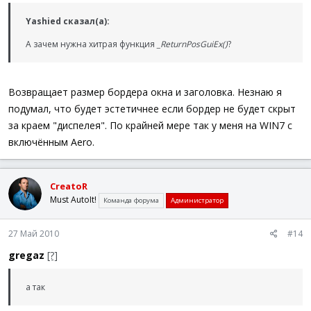
Yashied сказал(а):
А зачем нужна хитрая функция
_ReturnPosGuiEx()
?
Возвращает размер бордера окна и заголовка. Незнаю я
подумал, что будет эстетичнее если бордер не будет скрыт
за краем "диспелея". По крайней мере так у меня на WIN7 с
включённым Aero.
CreatoR
Must AutoIt!
Команда форума
Администратор
27 Май 2010
#14
gregaz
[?]
а так