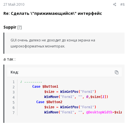
27 Май 2010
#8
Re: Сделать \"прижимающийся\" интерфейс
Suppir
[?]
GUI очень далеко не доходит до конца экрана на
широкоформатных мониторах.
а так :
Код:
; .........
Case
$Button1
$size
=
WinGetPos
(
"Form1"
)
WinMove
(
"Form1"
,
""
,
0
,
$size
[
1
]
)
Case
$Button2
$size
=
WinGetPos
(
"Form1"
)
WinMove
(
"Form1"
,
""
,
@DesktopWidth
-
$size
[