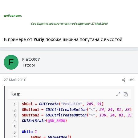
Добавлено:
Сообщение автоматически объединено:
27 Май 2010
В примере от
Yuriy
похоже ширина попутана с высотой
FlatX007
F
Tattoo!
27 Май 2010
#9
Код:
$hGui
=
GUICreate
(
"PosGuiEx"
,
245
,
91
)
$Button1
=
GUICtrlCreateButton
(
"<"
,
24
,
24
,
81
,
33
)
$Button2
=
GUICtrlCreateButton
(
">"
,
136
,
24
,
81
,
33
)
GUISetState
(
@SW_SHOW
)
While
1
$nMsg
=
GUIGetMsg
(
)