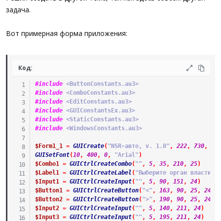
задача.
Вот примерная форма приложения:
Код:
#include
 <ButtonConstants.au3>
#include
 <ComboConstants.au3>
#include
 <EditConstants.au3>
#include
 <GUIConstantsEx.au3>
#include
 <StaticConstants.au3>
#include
 <WindowsConstants.au3>
$Form1_1
=
GUICreate
(
"NSR-авто, v. 1.0"
,
222
,
730
,
26
GUISetFont
(
10
,
400
,
0
,
"Arial"
)
$Combo1
=
GUICtrlCreateCombo
(
""
,
5
,
35
,
210
,
25
)
$Label1
=
GUICtrlCreateLabel
(
"Выберите орган власти"
,
$Input1
=
GUICtrlCreateInput
(
""
,
5
,
90
,
151
,
24
)
$Button1
=
GUICtrlCreateButton
(
"<"
,
163
,
90
,
25
,
24
,
$Button2
=
GUICtrlCreateButton
(
">"
,
190
,
90
,
25
,
24
,
$Input2
=
GUICtrlCreateInput
(
""
,
5
,
140
,
211
,
24
)
$Input3
=
GUICtrlCreateInput
(
""
,
5
,
195
,
211
,
24
)