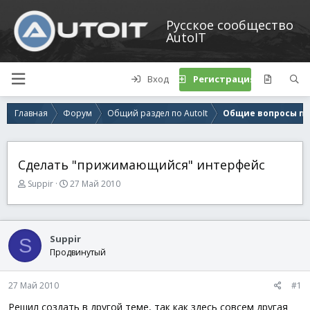
Русское сообщество
AutoIT
Вход
Регистрация
Главная
Форум
Общий раздел по AutoIt
Общие вопросы по 
Сделать "прижимающийся" интерфейс
А
Д
Suppir
27 Май 2010
в
а
т
т
о
а
р
н
Suppir
S
т
а
Продвинутый
е
ч
м
а
ы
л
27 Май 2010
#1
а
Решил создать в другой теме, так как здесь совсем другая