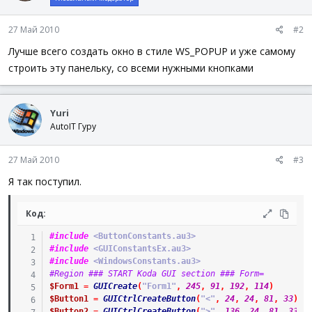
27 Май 2010
#2
While
1
$nMsg
=
GUIGetMsg
(
)
Лучше всего создать окно в стиле WS_POPUP и уже самому
Switch
$nMsg
строить эту панельку, со всеми нужными кнопками
Case
$GUI_EVENT_CLOSE
Exit
EndSwitch
WEnd
Yuri
AutoIT Гуру
27 Май 2010
#3
Я так поступил.
Код:
#include
 <ButtonConstants.au3>
#include
 <GUIConstantsEx.au3>
#include
 <WindowsConstants.au3>
#Region ### START Koda GUI section ### Form=
$Form1
=
GUICreate
(
"Form1"
,
245
,
91
,
192
,
114
)
$Button1
=
GUICtrlCreateButton
(
"<"
,
24
,
24
,
81
,
33
)
$Button2
=
GUICtrlCreateButton
(
">"
,
136
,
24
,
81
,
33
)