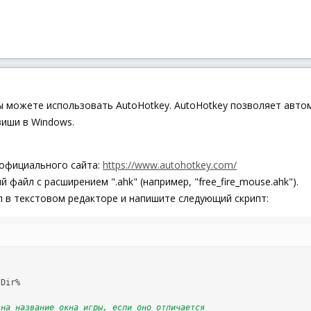
ы можете использовать AutoHotkey. AutoHotkey позволяет авто
виши в Windows.
 официального сайта:
https://www.autohotkey.com/
 файл с расширением ".ahk" (например, "free_fire_mouse.ahk").
 в текстовом редакторе и напишите следующий скрипт:
tDir
%

 на название окна игры, если оно отличается