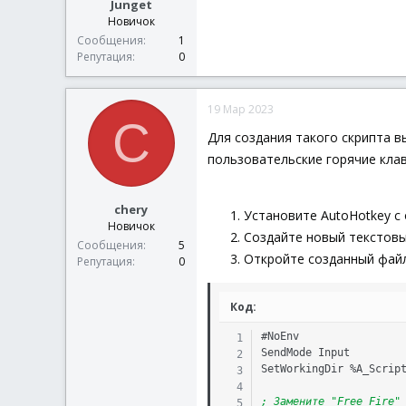
Junget
Новичок
Сообщения
1
Репутация
0
19 Мар 2023
C
Для создания такого скрипта в
пользовательские горячие кла
chery
Установите AutoHotkey с
Новичок
Создайте новый текстовый
Сообщения
5
Откройте созданный файл
Репутация
0
Код:
#
NoEnv
SendMode
Input
SetWorkingDir
 %
A_Scrip
; Замените "Free Fire"