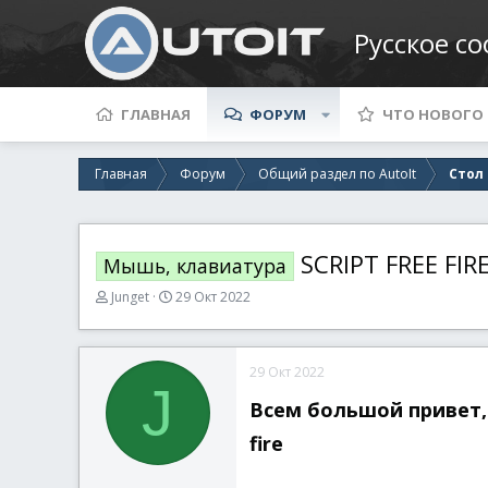
Русское с
ГЛАВНАЯ
ФОРУМ
ЧТО НОВОГО
Главная
Форум
Общий раздел по AutoIt
Стол
SCRIPT FREE FIR
Мышь, клавиатура
А
Д
Junget
29 Окт 2022
в
а
т
т
о
а
29 Окт 2022
р
н
J
т
а
Всем большой привет,
е
ч
м
а
fire​
ы
л
а