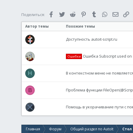
Facebook
Twitter
Reddit
Pinterest
Tumblr
WhatsApp
Электр
С
Поделиться:
Автор темы
Похожие темы
Доступность autoit-script.ru
Ошибка Subscript used on n
Ошибки
H
В контекстном меню не появляется п
B
Проблема функции FileOpen(@Scrip
Помощь в укорачивание пути с по
Главная
Форум
Общий раздел по AutoIt
Стол