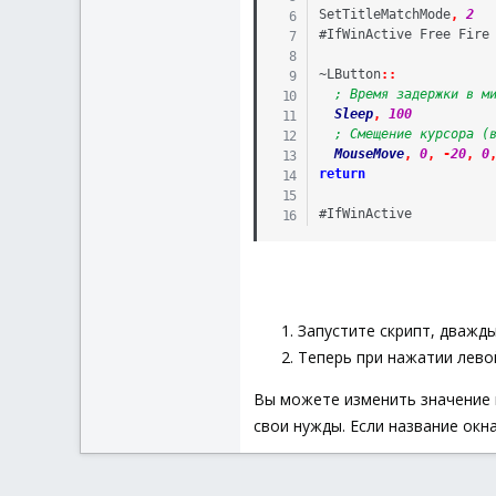
SetTitleMatchMode
,
2
#
IfWinActive
Free
Fire
~
LButton
:
:
; Время задержки в м
Sleep
,
100
; Смещение курсора (
MouseMove
,
0
,
-
20
,
0
return
#
IfWinActive
Запустите скрипт, дважды 
Теперь при нажатии левой
Вы можете изменить значение в
свои нужды. Если название окна