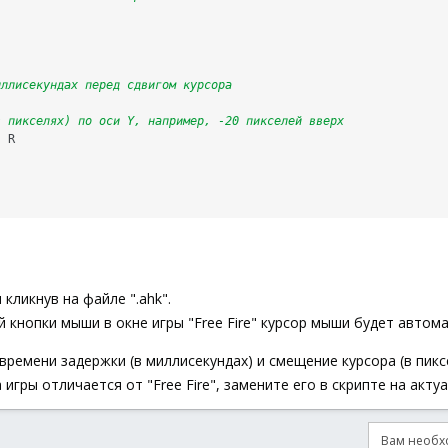
иллисекундах перед сдвигом курсора
в пикселях) по оси Y, например, -20 пикселей вверх
,
R
кликнув на файле ".ahk".
 кнопки мыши в окне игры "Free Fire" курсор мыши будет автом
ремени задержки (в миллисекундах) и смещение курсора (в пиксе
 игры отличается от "Free Fire", замените его в скрипте на акту
Вам необхо