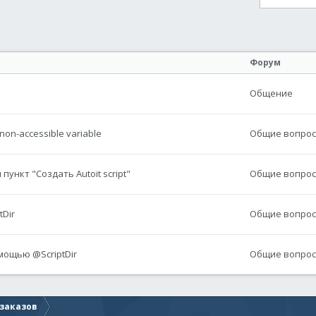
онная почта
сылка
Форум
Общение
on-accessible variable
Общие вопросы
ункт "Создать Autoit script"
Общие вопросы
tDir
Общие вопросы
мощью @ScriptDir
Общие вопросы
 заказов