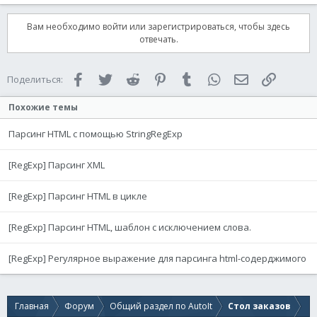
Вам необходимо войти или зарегистрироваться, чтобы здесь
отвечать.
Facebook
Twitter
Reddit
Pinterest
Tumblr
WhatsApp
Электронная 
Ссылка
Поделиться:
Похожие темы
Парсинг HTML с помощью StringRegExp
[RegExp] Парсинг XML
[RegExp] Парсинг HTML в цикле
[RegExp] Парсинг HTML, шаблон с исключением слова.
[RegExp] Регулярное выражение для парсинга html-содерджимого
Главная
Форум
Общий раздел по AutoIt
Стол заказов