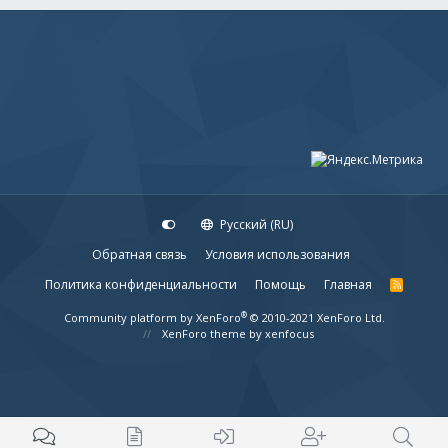
Русский (RU)
Обратная связь
Условия использования
Политика конфиденциальности
Помощь
Главная
R
S
S
®
Community platform by XenForo
© 2010-2021 XenForo Ltd.
XenForo theme
by xenfocus