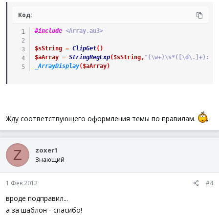
Код:
#include
 <Array.au3>
$sString
=
ClipGet
(
)
$aArray
=
StringRegExp
(
$sString
,
"(\w+)\s*([\d\.]+):(\
_ArrayDisplay
(
$aArray
)
Жду соответствующего оформления темы по правилам.
zoxer1
Z
Знающий
1 Фев 2012
#4
вроде подправил...
а за шаблон - спасибо!