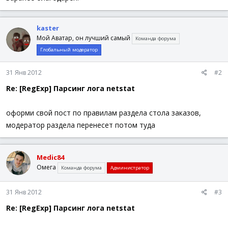
kaster
Мой Аватар, он лучший самый
Команда форума
Глобальный модератор
31 Янв 2012
#2
Re: [RegExp] Парсинг лога netstat
оформи свой пост по правилам раздела стола заказов,
модератор раздела перенесет потом туда
Medic84
Омега
Команда форума
Администратор
31 Янв 2012
#3
Re: [RegExp] Парсинг лога netstat