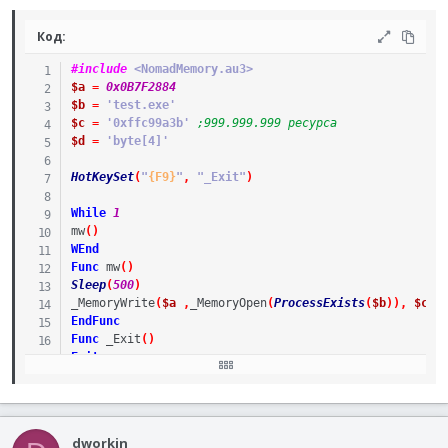
Код:
#include
 <NomadMemory.au3>
$a
=
0x0B7F2884
$b
=
'test.exe'
$c
=
'0xffc99a3b'
;999.999.999 ресурса
$d
=
'byte[4]'
HotKeySet
(
"
{F9}
"
,
"_Exit"
)
While
1
mw
(
)
WEnd
Func
mw
(
)
Sleep
(
500
)
_MemoryWrite
(
$a
,
_MemoryOpen
(
ProcessExists
(
$b
)
)
,
$c
,
EndFunc
Func
_Exit
(
)
Exit
EndFunc
dworkin