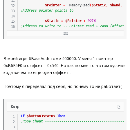
$Pointer
=
_MemoryRead
(
$Static
,
$hwnd
,
'd
;Address pointer points to
$Static
=
$Pointer
+
9216
;Address to write to -- Pointer read + 2400 (offset i
$Value
=
_MemoryWrite
(
$Static
,
$hwnd
,
"99
EndIf
В моей игре $BaseAddr тоже 400000. У меня 1 поинтер =
0xB6F5F0 и оффсет = 0x540. Но как по мне то в этом кусочке
кода зачем то еще один оффсет...
Поэтому я переделал под себя, но почему то не работает(
Код:
If
$button3status
Then
;Rope Cheat -----------------------------------------