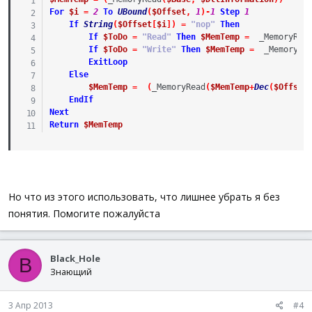
For
$i
=
2
To
UBound
(
$Offset
,
1
)
-
1
Step
1
If
String
(
$Offset
[
$i
]
)
=
"nop"
Then
If
$ToDo
=
"Read"
Then
$MemTemp
=
_MemoryRea
If
$ToDo
=
"Write"
Then
$MemTemp
=
_MemoryWr
ExitLoop
Else
$MemTemp
=
(
_MemoryRead
(
$MemTemp
+
Dec
(
$Offset
EndIf
Next
Return
$MemTemp
Но что из этого использовать, что лишнее убрать я без
понятия. Помогите пожалуйста
Black_Hole
B
Знающий
3 Апр 2013
#4