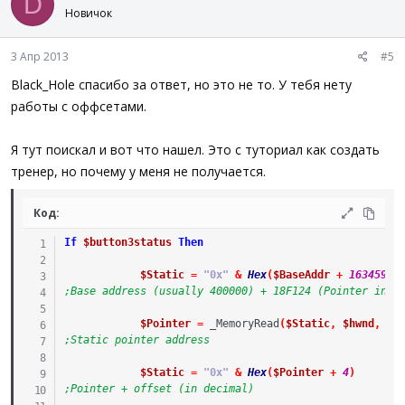
D
Новичок
3 Апр 2013
#5
Black_Hole спасибо за ответ, но это не то. У тебя нету
работы с оффсетами.
Я тут поискал и вот что нашел. Это с туториал как создать
тренер, но почему у меня не получается.
Код:
If
$button3status
Then
$Static
=
"0x"
&
Hex
(
$BaseAddr
+
1634596
)
;Base address (usually 400000) + 18F124 (Pointer in d
$Pointer
=
_MemoryRead
(
$Static
,
$hwnd
,
'd
;Static pointer address
$Static
=
"0x"
&
Hex
(
$Pointer
+
4
)
;Pointer + offset (in decimal)