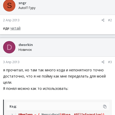
sngr
S
AutoIT Гуру
2 Апр 2013
#2
иди
читай
dworkin
D
Новичок
3 Апр 2013
#3
я прочитал, но там так много кода и непонятного точно
достаточно, что я не пойму как мне переделать для моей
цели.
Я понял можно как то использовать:
Код:
$MemTemp
=
(
_MemoryRead
(
$Base
,
$DllInformation
)
)