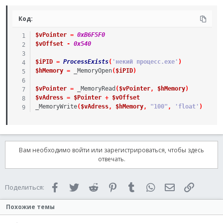
Код:
$vPointer
=
0xB6F5F0
$vOffset
-
0x540
$iPID
=
ProcessExists
(
'некий процесс.exe'
)
$hMemory
=
_MemoryOpen
(
$iPID
)
$vPointer
=
_MemoryRead
(
$vPointer
,
$hMemory
)
$vAdress
=
$Pointer
+
$vOffset
_MemoryWrite
(
$vAdress
,
$hMemory
,
"100"
,
'float'
)
Вам необходимо войти или зарегистрироваться, чтобы здесь
отвечать.
Facebook
Twitter
Reddit
Pinterest
Tumblr
WhatsApp
Электронная 
Ссылка
Поделиться:
Похожие темы