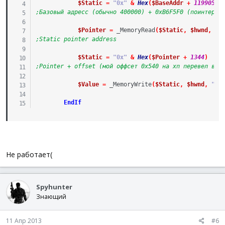
$Static
=
"0x"
&
Hex
(
$BaseAddr
+
11990512
;Базовый адресс (обычно 400000) + 0xB6F5F0 (поинтер и
$Pointer
=
_MemoryRead
(
$Static
,
$hwnd
,
 '
f
;Static pointer address
$Static
=
"0x"
&
Hex
(
$Pointer
+
1344
)
;Pointer + offset (мой оффсет 0x540 на хп перевел в д
$Value
=
_MemoryWrite
(
$Static
,
$hwnd
,
"10
EndIf
Не работает(
Spyhunter
Знающий
11 Апр 2013
#6