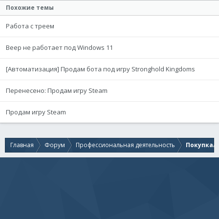
Похожие темы
Работа с треем
Beep не работает под Windows 11
[Автоматизация] Продам бота под игру Stronghold Kingdoms
Перенесено: Продам игру Steam
Продам игру Steam
Главная
Форум
Профессиональная деятельность
Покупка/п