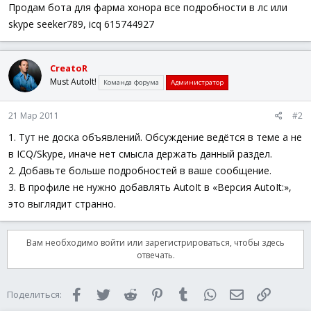
а
Продам бота для фарма хонора все подробности в лс или
skype seeker789, icq 615744927
CreatoR
Must AutoIt!
Команда форума
Администратор
21 Мар 2011
#2
1. Тут не доска объявлений. Обсуждение ведётся в теме а не
в ICQ/Skype, иначе нет смысла держать данный раздел.
2. Добавьте больше подробностей в ваше сообщение.
3. В профиле не нужно добавлять AutoIt в «Версия AutoIt:»,
это выглядит странно.
Вам необходимо войти или зарегистрироваться, чтобы здесь
отвечать.
Facebook
Twitter
Reddit
Pinterest
Tumblr
WhatsApp
Электронная 
Ссылка
Поделиться: