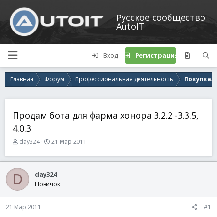
Русское сообщество
AutoIT
Вход
Регистрация
Главная
Форум
Профессиональная деятельность
Покупка/п
Продам бота для фарма хонора 3.2.2 -3.3.5,
4.0.3
А
Д
day324
21 Мар 2011
в
а
т
т
о
а
day324
D
р
н
Новичок
т
а
е
ч
м
а
21 Мар 2011
#1
ы
л