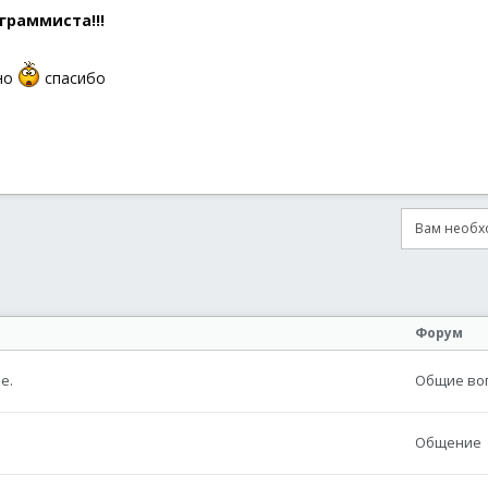
граммиста!!!
но
спасибо
Вам необхо
онная почта
сылка
Форум
е.
Общие воп
Общение