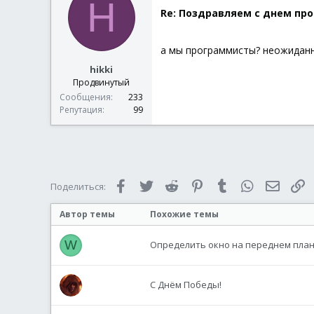
H
Re: Поздравляем с днем про
а мы программисты? неожидан
hikki
Продвинутый
Сообщения
233
Репутация
99
Facebook
Twitter
Reddit
Pinterest
Tumblr
WhatsApp
Электр
С
Поделиться:
Автор темы
Похожие темы
W
Определить окно на переднем план
С Днём Победы!