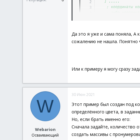
; .....
; координаты ко
; либо координа
Global
$aPosCtr
Global
$aPosCtr
Global
$aPosCtr
Да это я уже и сама поняла, А 
Global
$aPosCtr
сожалению не нашла. Понятно ч
Global
$aPosCtr
Global
$aPosCtr
Или к примеру я могу сразу зад
Если вам нужно отслеживать на э
Задайте нужные экранные коорд
30 Июн 2021
W
Этот пример был создан под ко
определённого цвета, в заданн
Но, если брать именно его:
Сначала задайте, количество 
Webarion
создать массивы с пронумеров
Осваивающий