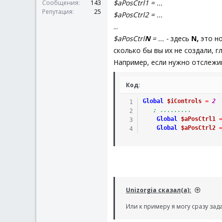
$aPosCtrl1 = ...
Сообщения
143
Репутация
25
$aPosCtrl2 = ...
...
$aPosCtrl
N
= ... -
здесь
N,
это но
сколько бы вы их не создали, 
Например, если нужно отслежив
Код:
Global
$iControls
=
2
; .........
Global
$aPosCtrl1
Global
$aPosCtrl2
Unizorgia сказал(а):
Или к примеру я могу сразу зад