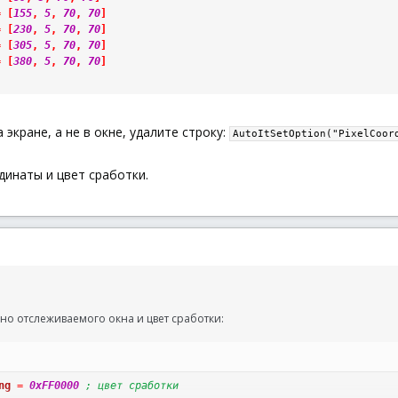
=
[
155
,
5
,
70
,
70
]
=
[
230
,
5
,
70
,
70
]
=
[
305
,
5
,
70
,
70
]
=
[
380
,
5
,
70
,
70
]
экране, а не в окне, удалите строку:
AutoItSetOption("PixelCoor
динаты и цвет сработки.
но отслеживаемого окна и цвет сработки:
ng
=
0xFF0000
; цвет сработки