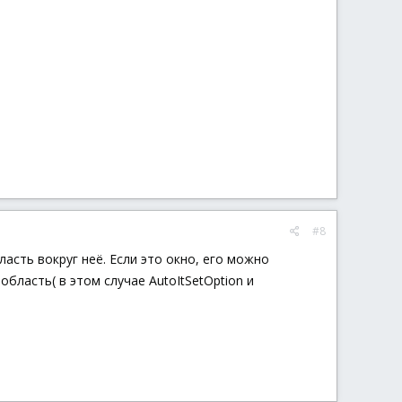
#8
асть вокруг неё. Если это окно, его можно
область( в этом случае AutoItSetOption и