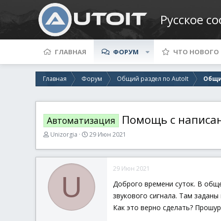
Русское с
ГЛАВНАЯ
ФОРУМ
ЧТО НОВОГО
Главная
Форум
Общий раздел по AutoIt
Общи
Помощь с написа
Автоматизация
А
Д
Unizorgia
29 Июн 2021
в
а
т
т
о
а
29 Июн 2021
р
н
U
т
а
Доброго времени суток. В обще
е
ч
звукового сигнала. Там заданы
м
а
ы
л
Как это верно сделать? Прошу
а