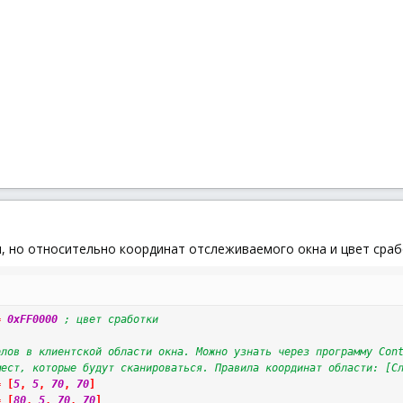
и, но относительно координат отслеживаемого окна и цвет срабо
=
0xFF0000
; цвет сработки
олов в клиентской области окна. Можно узнать через программу Con
мест, которые будут сканироваться. Правила координат области: [С
=
[
5
,
5
,
70
,
70
]
=
[
80
,
5
,
70
,
70
]