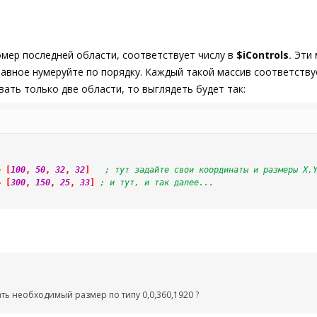
мер последней области, соответствует числу в
$iControls
.
Эти 
главное нумеруйте по порядку. Каждый такой массив соответству
ать только две области, то выглядеть будет так:
=
[
100
,
50
,
32
,
32
]
; тут задайте свои координаты и размеры X,
=
[
300
,
150
,
25
,
33
]
; и тут, и так далее...
ать необходимый размер по типу 0,0,360,1920 ?