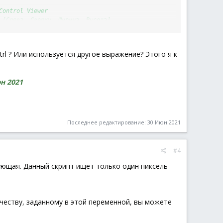
Control Viewer
 [Слева, Сверху, Ширина, Высота]
trl ? Или используется другое выражение? Этого я к
н 2021
 в строке 87, из
PixelSearch
удалите
$hFormColorGen
Последнее редактирование:
30 Июн 2021
#4
ующая. Данный скрипт ищет только один пиксель
личеству, заданному в этой переменной, вы можете