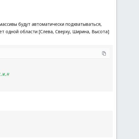
массивы будут автоматически подхватываться,
ет одной области [Слева, Сверху, Ширина, Высота]
Y,W,H