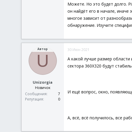
Можете. Но это будет долго. P
он найдёт его в начале, иначе
многое зависит от разнообраз
обнаружение. Изучите специф
Автор
30 Июн 2021
U
А какой лучше размер области 
сектора 360Х320 будут стабил
Unizorgia
Новичок
И ещё вопрос, окно, появляюще
Сообщения
7
Репутация
0
А, всё, всё получилось, все р