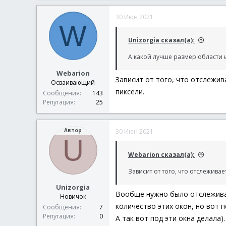
30 Июн 2021
W
Unizorgia сказал(а):
А какой лучше размер области и
Webarion
Зависит от того, что отслежив
Осваивающий
пиксели.
Сообщения
143
Репутация
25
Автор
30 Июн 2021
U
Webarion сказал(а):
Зависит от того, что отслежива
Unizorgia
Вообще нужно было отслеживат
Новичок
количество этих окон, но вот 
Сообщения
7
Репутация
0
А так вот под эти окна делала).