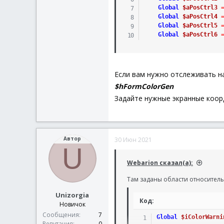
Global
$aPosCtrl3
Global
$aPosCtrl4
Global
$aPosCtrl5
Global
$aPosCtrl6
Если вам нужно отслеживать на 
$hFormColorGen
Задайте нужные экранные коор
Автор
30 Июн 2021
U
Webarion сказал(а):
Там заданы области относитель
Unizorgia
Код:
Новичок
Сообщения
7
Global
$iColorWarni
Репутация
0