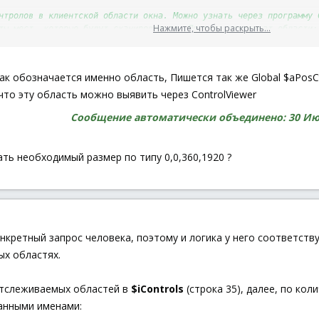
нтролов в клиентской области окна. Можно узнать через программу 
Нажмите, чтобы раскрыть...
ты мест, которые будут сканироваться. Правила координат области:
l1
=
[
5
,
5
,
70
,
70
]
l2
=
[
80
,
5
,
70
,
70
]
l3
=
[
155
,
5
,
70
,
70
]
как обозначается именно область, Пишется так же Global $aPosC
l4
=
[
230
,
5
,
70
,
70
]
то эту область можно выявить через ControlViewer
l5
=
[
305
,
5
,
70
,
70
]
l6
=
[
380
,
5
,
70
,
70
]
Сообщение автоматически объединено:
30 Ию
ать необходимый размер по типу 0,0,360,1920 ?
кране, а не в окне, удалите строку:
и
AutoItSetOption("PixelCoordMode", 2)
инаты и цвет сработки.
нкретный запрос человека, поэтому и логика у него соответств
ых областях.
отслеживаемых областей в
$iControls
(строка 35), далее, по ко
анными именами: