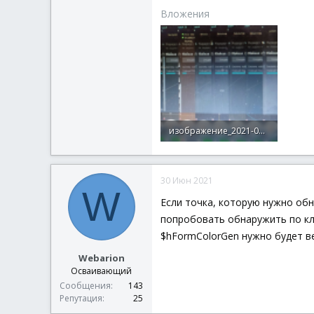
Вложения
изображение_2021-06-30_133132.png
761.8 КБ · Просмотры: 10
30 Июн 2021
W
Если точка, которую нужно обн
попробовать обнаружить по клас
$hFormColorGen нужно будет в
Webarion
Осваивающий
Сообщения
143
Репутация
25