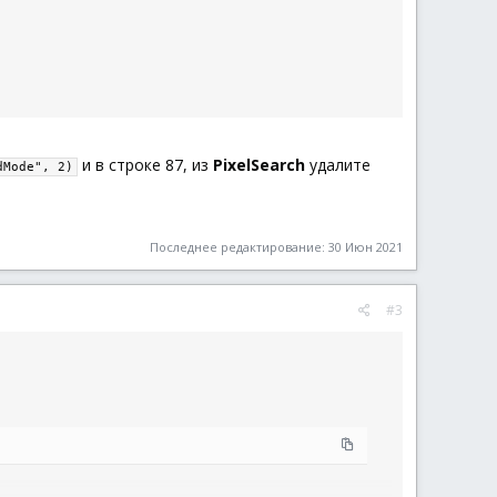
и в строке 87, из
PixelSearch
удалите
dMode", 2)
Последнее редактирование:
30 Июн 2021
#3