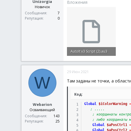
Unizorgia
Вложения
Новичок
Сообщения
7
Репутация
0
AutoIt v3 Script (2).au3
6.8 КБ · Просмотры: 7
29 Июн 2021
W
Там заданы не точки, а област
Код:
Webarion
Global
$iColorWarning
; .....
Осваивающий
; координаты контр
Сообщения
143
; либо координаты 
Репутация
25
Global
$aPosCtrl1
Global
$aPosCtrl2