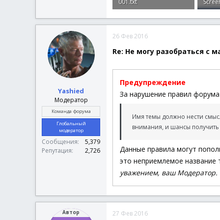
001.txt
Scree
$Window_X
=
650
; Вели
7.7 КБ · Просмотры: 7
42.4 
$Window_Y
=
150
+
(
$Te
26 Фев 2016
; Открытие главного ок
$Main_Form
=
GUICreate
Re: Не могу разобраться с 
GUISetFont
(
10
,
400
,
0
,
Предупреждение
; Рамка - Примечание
Yashied
$Border_Decription
=
G
За нарушение правил форума 
Модератор
GUICtrlSetFont
(
$Border
DllCall
(
"UxTheme.dll"
,
Команда форума
Имя темы должно нести смысл
GUICtrlSetColor
(
$Borde
Глобальный
внимания, и шансы получить 
модератор
$Text_Description
=
GU
Сообщения
5,379
Данные правила могут попол
Репутация
2,726
; Рамка - Примечание
это неприемлемое название т
$Border_Decription
=
G
GUICtrlSetFont
(
$Border
уважением, ваш Модератор.
DllCall
(
"UxTheme.dll"
,
GUICtrlSetColor
(
$Borde
Автор
27 Фев 2016