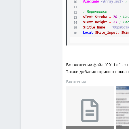
#Include
 <Array.au3>
;
; Переменные
$Text_Stroka
=
70
; На
$Text_Height
=
23
; Ра
$Title_Name
=
'Обработ
Local
$File_Input
,
$Wi
$File_Input
=
FileOpen
If
@error
Then
; Если 
Во вложении файл "001.txt" - 
Exit
; Выход из пр
Также добавил скриншот окна 
EndIf
Вложения
; Получение текста из 
$File_XML
=
FileOpen
(
$
$Text_XML
=
FileRead
(
$
FileClose
(
$File_Input
)
$Text_Document
=
Strin
$Text_Kolvo
=
UBound
(
$
;_ArrayDisplay($Text_D