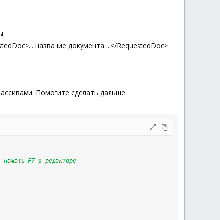
ы
edDoc>... название документа ...</RequestedDoc>
 массивами. Помогите сделать дальше.
о нажать F7 в редакторе