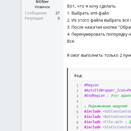
NONer
Вот, что я хочу сделать:
Новичок
1. Выбрать xml-файл.
Сообщения
27
Репутация
0
2. Из этого файла выбрать все
3. После нажатия кнопки "Обра
4. Перенумеровать попорядку но
Всё.
Я смог выполнить только 2 пун
Код:
#Region
#AutoIt3Wrapper_Icon=P
#EndRegion 
; Этот врап
; Подключение модулей
#include
 <GUIConstants
#include
 <ButtonConsta
#include
 <File.au3>
; 
#include
 <StaticConsta