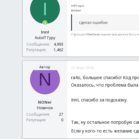
I
Case
$GUI_EVEN
OffTopic:
Exit
NONer
; ------------
сделал ошибки
; Кнопка - 'Об
InnI
; ------------
У функции
FileClose
параметром должна быть 
Case
$But_Star
AutoIT Гуру
Сообщения
4,993
Репутация
1,462
MsgBox
(
64
Автор
27 Фев 2016
N
ra4o, большое спасибо! Код про
; ------------
Оказалось, что проблема была
; Кнопка - 'От
; ------------
Case
$But_Canc
InnI, спасибо за подсказку.
NONer
Exit
; Вых
Новичок
Сообщения
27
; ------------
Репутация
0
; Кнопка - 'За
Так, ну остальное попробую са
; ------------
Если у кого-то есть желание сд
Case
$But_Exit
Exit
; Вых