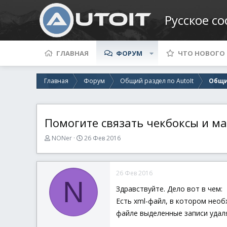
Русское с
ГЛАВНАЯ
ФОРУМ
ЧТО НОВОГО
Главная
Форум
Общий раздел по AutoIt
Общи
Помогите связать чекбоксы и м
А
Д
NONer
26 Фев 2016
в
а
т
т
о
а
26 Фев 2016
р
н
N
т
а
Здравствуйте. Дело вот в чем:
е
ч
Есть xml-файл, в котором необ
м
а
ы
л
файле выделенные записи удал
а