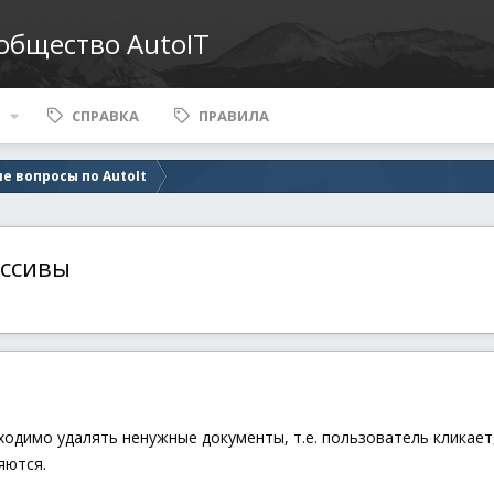
ообщество AutoIT
СПРАВКА
ПРАВИЛА
е вопросы по AutoIt
ассивы
ходимо удалять ненужные документы, т.е. пользователь кликает,
яются.