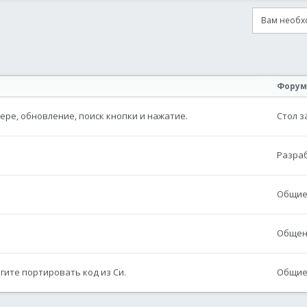
Вам необхо
онная почта
сылка
Форум
ере, обновление, поиск кнопки и нажатие.
Стол з
Разра
Общие 
Общен
огите портировать код из Си.
Общие 