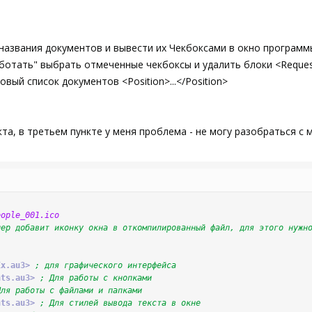
 названия документов и вывести их Чекбоксами в окно программ
ботать" выбрать отмеченные чекбоксы и удалить блоки <Request
вый список документов <Position>...</Position>
кта, в третьем пункте у меня проблема - не могу разобраться с
eople_001.ico
пер добавит иконку окна в откомпилированный файл, для этого нужн
Ex.au3>
; для графического интерфейса
nts.au3>
; Для работы с кнопками
Для работы с файлами и папками
nts.au3>
; Для стилей вывода текста в окне