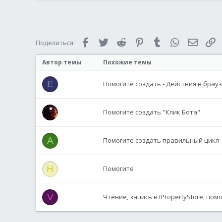
EndSwitch
WEnd
Facebook
Twitter
Reddit
Pinterest
Tumblr
WhatsApp
Электр
С
Поделиться:
; Завершение программы
Exit
Автор темы
Похожие темы
E
Помогите создать - Действия в брауз
Помогите создать "Клик Бота"
A
Помогите создать правильный цикл
H
Помогите
V
Чтение, запись в IPropertyStore, пом