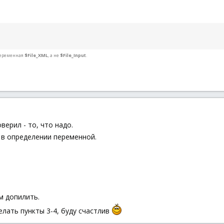
T_CLOSE
----------------------------------------------------------------
работать'
----------------------------------------------------------------
переменная
$File_XML
, а не
$File_Input
.
t
,
''
,
'Ok'
)
верил - то, что надо.
----------------------------------------------------------------
 в определении переменной.
мена'
----------------------------------------------------------------
el
од из программы
----------------------------------------------------------------
крыть'
м допилить.
----------------------------------------------------------------
елать пункты 3-4, буду счастлив
од из программы