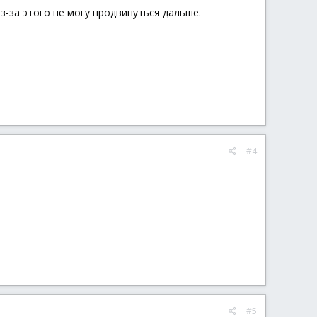
 НАДО ПЕРЕДЕЛАТЬ
Из-за этого не могу продвинуться дальше.
бокс
не
 Кнопка - 'Выполнить'
опка - 'Отмена'
#4
 - 'Закрыть'
---------------------
#5
---------------------