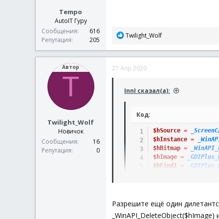
Tempo
AutoIT Гуру
Сообщения
616
Р
Twilight_Wolf
Репутация
205
е
а
к
Автор
27 Апр 2020
ц
T
и
и
InnI сказал(а):
:
Код:
Twilight_Wolf
$hSource
=
_ScreenC
Новичок
$hInstance
=
_WinAP
Сообщения
16
$hBitmap
=
_WinAPI_
Репутация
0
$hImage
=
_GDIPlus_
$hFind1
=
_GDIPlus_
$aCoords1
=
_BmpSea
Разрешите ещё один дилетантск
_WinAPI_DeleteObject($hImage) 