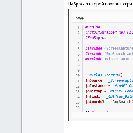
Набросал второй вариант скри
Код:
#Region
#AutoIt3Wrapper_Res_Fi
#EndRegion
#include
 <ScreenCaptur
#include
 "BmpSearch.au
#include
 <WinAPI.au3>
_GDIPlus_Startup
(
)
$hSource
=
_ScreenCapt
$hInstance
=
_WinAPI_G
$hBitmap
=
_WinAPI_Loa
$hFind1
=
_GDIPlus_Bit
$aCoords1
=
_BmpSearch
If
@error
Then
Exit
Else
MouseClick
(
"left"
,
$