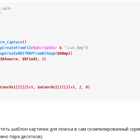
e.au3>
3"
ure_Capture
(
)
apCreateFromFile
(
@ScriptDir
&
"\cat.bmp"
)
mapCreateHBITMAPFromBitmap
(
$hBmp1
)
(
$hSource
,
$hFind1
,
1
)
aCoords1
[
1
]
[
2
]
+
5
,
$aCoords1
[
1
]
[
3
]
+
5
,
1
,
0
)
тить шаблон картинки для поиска в сам скомпилированный скрипт
вно пара десятков).