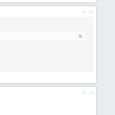
#3
#4