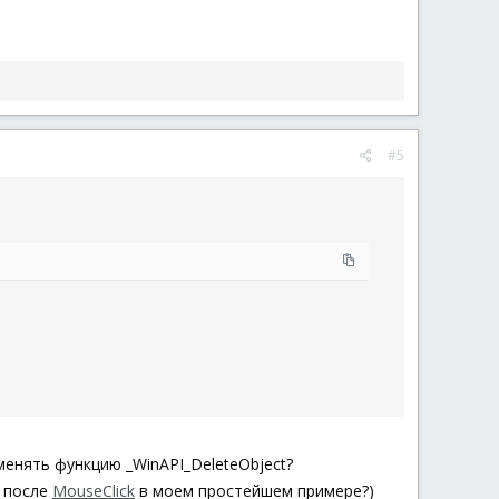
#5
менять функцию _WinAPI_DeleteObject?
о после
MouseClick
в моем простейшем примере?)