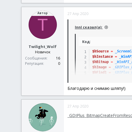
а
к
Автор
27 Апр 2020
ц
T
и
и
InnI сказал(а):
:
Код:
Twilight_Wolf
$hSource
=
_ScreenC
Новичок
$hInstance
=
_WinAP
Сообщения
16
$hBitmap
=
_WinAPI_
Репутация
0
$hImage
=
_GDIPlus_
$hFind1
=
_GDIPlus_
$aCoords1
=
_BmpSea
Благодарю и снимаю шляпу!)
27 Апр 2020
_GDIPlus_BitmapCreateFromRes