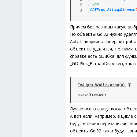
; или
_GDIPlus_BitmapDispose
Причём без разницы какую выб
Но объекты Gdi32 нужно удалять
AutoIt аварийно завершит работ
объект не удалится, т.е. памят
справке есть ошибка: для функц
_GDIPlus_BitmapDispose(), как 
Twilight_Wolf сказал(а):
в какой момент
Лучше всего сразу, когда объе
А вот если, например, в цикле
будут и перед перезаписью пер
объекты Gdi32 так и будут зан