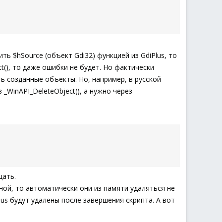
ть $hSource (объект Gdi32) функцией из GdiPlus, то
t(), то даже ошибки не будет. Но фактически
ть созданные объекты. Но, например, в русской
_WinAPI_DeleteObject(), а нужно через
щать.
ной, то автоматически они из памяти удаляться не
us будут удалены после завершения скрипта. А вот