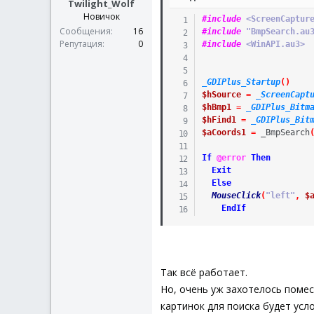
Twilight_Wolf
Новичок
#include
 <ScreenCaptur
Сообщения
16
#include
 "BmpSearch.au
Репутация
0
#include
 <WinAPI.au3>
_GDIPlus_Startup
(
)
$hSource
=
_ScreenCapt
$hBmp1
=
_GDIPlus_Bitm
$hFind1
=
_GDIPlus_Bit
$aCoords1
=
_BmpSearch
If
@error
Then
Exit
Else
MouseClick
(
"left"
,
$
EndIf
Так всё работает.
Но, очень уж захотелось помес
картинок для поиска будет усло