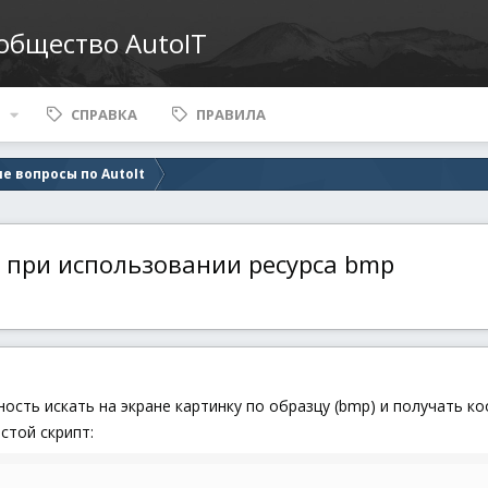
ообщество AutoIT
СПРАВКА
ПРАВИЛА
е вопросы по AutoIt
 при использовании ресурса bmp
ость искать на экране картинку по образцу (bmp) и получать к
стой скрипт: