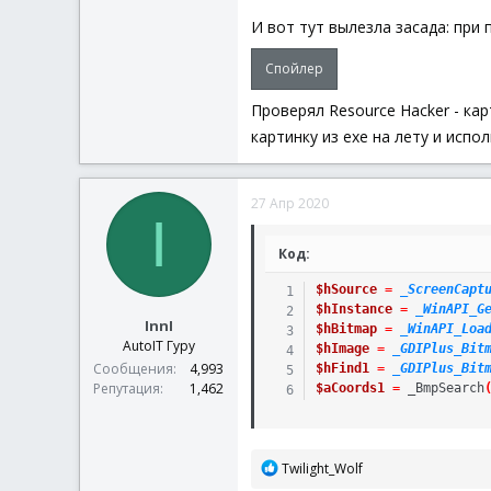
EndIf
И вот тут вылезла засада: при
Спойлер
Проверял Resource Hacker - ка
картинку из exe на лету и испо
27 Апр 2020
I
Код:
$hSource
=
_ScreenCapt
$hInstance
=
_WinAPI_G
InnI
$hBitmap
=
_WinAPI_Loa
AutoIT Гуру
$hImage
=
_GDIPlus_Bit
Сообщения
4,993
$hFind1
=
_GDIPlus_Bit
Репутация
1,462
$aCoords1
=
_BmpSearch
Р
Twilight_Wolf
е