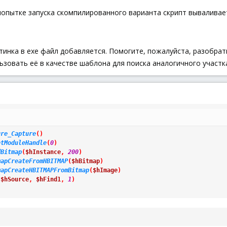
 попытке запуска скомпилированного варианта скрипт вываливае
ртинка в exe файл добавляется. Помогите, пожалуйста, разобрат
льзовать её в качестве шаблона для поиска аналогичного участк
ure_Capture
(
)
etModuleHandle
(
0
)
dBitmap
(
$hInstance
,
200
)
mapCreateFromHBITMAP
(
$hBitmap
)
mapCreateHBITMAPFromBitmap
(
$hImage
)
(
$hSource
,
$hFind1
,
1
)