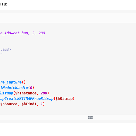
пта:
le_Add=cat.bmp, 2, 200
e.au3>
3"
ure_Capture
(
)
etModuleHandle
(
0
)
dBitmap
(
$hInstance
,
200
)
mapCreateHBITMAPFromBitmap
(
$hBitmap
)
(
$hSource
,
$hFind1
,
1
)
aCoords1
[
1
]
[
2
]
,
$aCoords1
[
1
]
[
3
]
,
1
,
0
)