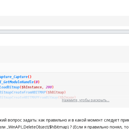
apture_Capture
(
)
I_GetModuleHandle
(
0
)
LoadBitmap
(
$hInstance
,
200
)
BitmapCreateFromHBITMAP
(
$hBitmap
)
BitmapCreateHBITMAPFromBitmap
(
$hImage
)
Нажмите, чтобы раскрыть...
rch
(
$hSource
,
$hFind1
,
1
)
ий вопрос задать: как правильно и в какой момент следует при
или _WinAPI_DeleteObject($hBitmap) ? (Если я правильно понял, т