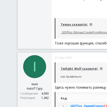
Tempo сказал(а):
_GDIPlus_BitmapCreateFromReso
Тоже хорошая функция, спасибо
27 Апр 2020
I
Twilight_Wolf сказал(а):
как правильно
InnI
Здесь нужно понимать разницу 
AutoIT Гуру
Сообщения
4,993
Репутация
1,462
Код:
_GDIPlus_ImageDispose
(