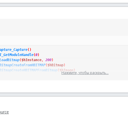
apture_Capture
(
)
I_GetModuleHandle
(
0
)
LoadBitmap
(
$hInstance
,
200
)
BitmapCreateFromHBITMAP
(
$hBitmap
)
BitmapCreateHBITMAPFromBitmap
(
$hImage
)
Нажмите, чтобы раскрыть...
rch
(
$hSource
,
$hFind1
,
1
)
ource