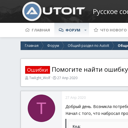
Русское с
ГЛАВНАЯ
ФОРУМ
ЧТО НОВОГО
Главная
Форум
Общий раздел по AutoIt
Общи
Помогите найти ошибку
Ошибки
А
Д
Twilight_Wolf
27 Апр 2020
в
а
т
т
о
а
27 Апр 2020
р
н
T
т
а
Добрый день. Возникла потребн
е
ч
Начал с того, что набросал про
м
а
ы
л
а
Код: