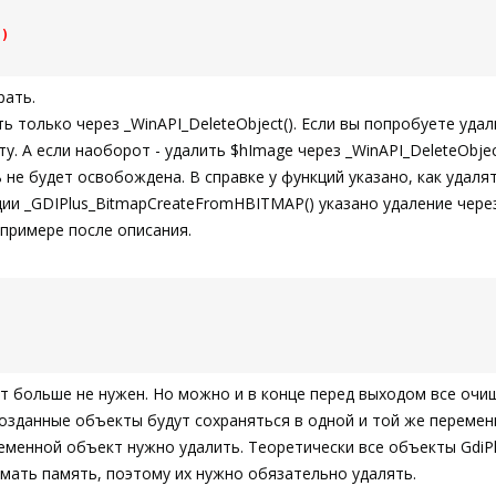
(
)
рать.
 только через _WinAPI_DeleteObject(). Если вы попробуете удали
у. А если наоборот - удалить $hImage через _WinAPI_DeleteObjec
ь не будет освобождена. В справке у функций указано, как удаля
ии _GDIPlus_BitmapCreateFromHBITMAP() указано удаление через 
в примере после описания.
кт больше не нужен. Но можно и в конце перед выходом все очи
 созданные объекты будут сохраняться в одной и той же перемен
еменной объект нужно удалить. Теоретически все объекты GdiPl
имать память, поэтому их нужно обязательно удалять.