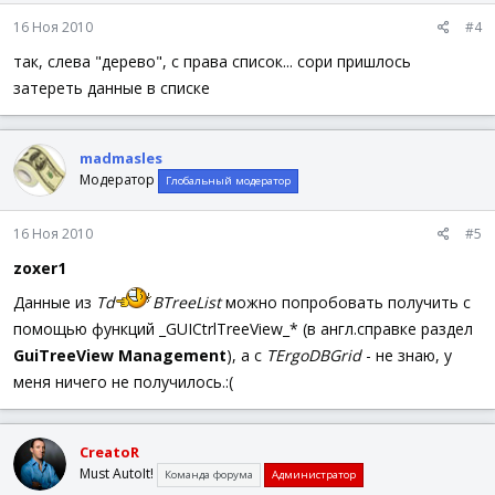
16 Ноя 2010
#4
так, слева "дерево", с права список... сори пришлось
затереть данные в списке
madmasles
Модератор
Глобальный модератор
16 Ноя 2010
#5
zoxer1
Данные из
Td
BTreeList
можно попробовать получить с
помощью функций _GUICtrlTreeView_* (в англ.справке раздел
GuiTreeView Management
), а с
TErgoDBGrid
- не знаю, у
меня ничего не получилось.:(
CreatoR
Must AutoIt!
Команда форума
Администратор