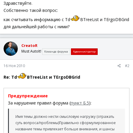
а
Здравствуйте.
Собственно такой вопрос:
как считывать информацию с Td
BTreeList и TErgoDBGrid
для дальнейшей работы с ними?
CreatoR
Must AutoIt!
Команда форума
Администратор
16 Ноя 2010
#2
Re: Td
BTreeList и TErgoDBGrid
Предупреждение
За нарушение правил форума (
пункт Б.5
):
Имя темы должно нести смысловую нагрузку (отражать
суть вопроса/проблемы)
Правильно сформулированное
название темы привлекает больше внимания, и шансы