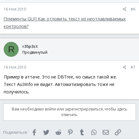
16 Ноя 2010
#6
[Элементы GUI] Как отловить текст из неотлавливаемых
контролов?
r35p3ct
R
Продвинутый
16 Ноя 2010
#7
Пример в аттаче. Это не DBTree, но смысл такой же.
Текст Au3Info не видит. Автоматизировать тоже не
получилось.
Вам необходимо войти или зарегистрироваться, чтобы здесь
отвечать.
Facebook
Twitter
Reddit
Pinterest
Tumblr
WhatsApp
Электронная 
Ссылка
Поделиться: