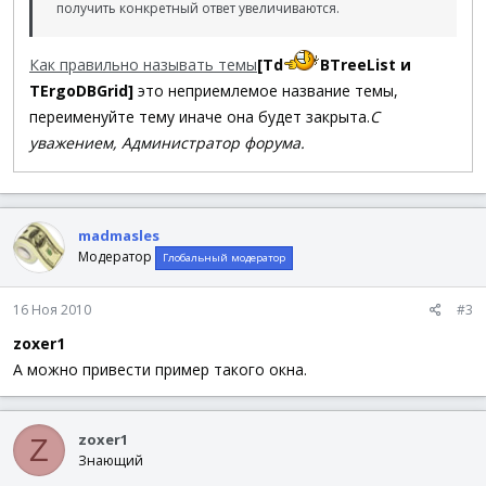
получить конкретный ответ увеличиваются.
Как правильно называть темы
[Td
BTreeList и
TErgoDBGrid]
это неприемлемое название темы,
переименуйте тему иначе она будет закрыта.
С
уважением, Администратор форума.
madmasles
Модератор
Глобальный модератор
16 Ноя 2010
#3
zoxer1
А можно привести пример такого окна.
zoxer1
Z
Знающий