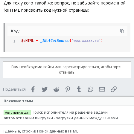
Для тех у кого такой же вопрос, не забывайте переменной
$sHTML присвоить код нужной страницы:
Код:
$sHTML
=
_INetGetSource
(
'www.ххххх.ru'
)
Вам необходимо войти или зарегистрироваться, чтобы здесь
отвечать.
Facebook
Twitter
Reddit
Pinterest
Tumblr
WhatsApp
Электронная 
Ссылка
Поделиться:
Похожие темы
Поиск исполнителя на решение задачи
Автоматизация
автоматизации выгрузки - загрузки данных между 1С-ками
[Данные, строки] Поиск данных в HTML