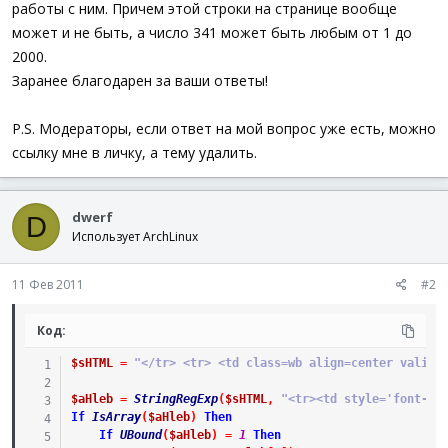
работы с ним. Причем этой строки на странице вообще
может и не быть, а число 341 может быть любым от 1 до
2000.
Заранее благодарен за ваши ответы!
P.S. Модераторы, если ответ на мой вопрос уже есть, можно
ссылку мне в личку, а тему удалить.
dwerf
D
Использует ArchLinux
11 Фев 2011
#2
Код:
$sHTML
=
"</tr> <tr> <td class=wb align=center valign
$aHleb
=
StringRegExp
(
$sHTML
,
"<tr><td style='font-si
If
IsArray
(
$aHleb
)
Then
If
UBound
(
$aHleb
)
=
1
Then