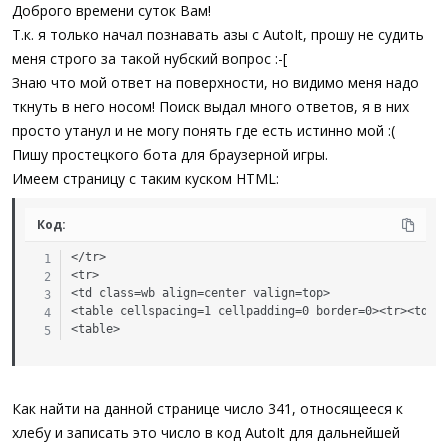
а
Доброго времени суток Вам!
Т.к. я только начал познавать азы с AutoIt, прошу не судить
меня строго за такой нубский вопрос :-[
Знаю что мой ответ на поверхности, но видимо меня надо
ткнуть в него носом! Поиск выдал много ответов, я в них
просто утанул и не могу понять где есть истинно мой :(
Пишу простецкого бота для браузерной игры.
Имеем страницу с таким куском HTML:
Код:
</tr> 

<tr> 

<td class=wb align=center valign=top> 

<table cellspacing=1 cellpadding=0 border=0><tr><td st
<table>
Как найти на данной странице число 341, относящееся к
хлебу и записать это число в код AutoIt для дальнейшей