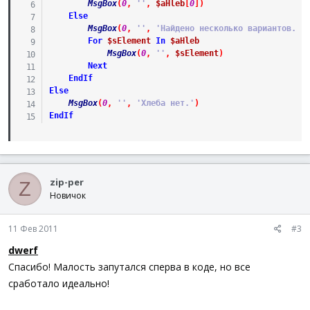
MsgBox
(
0
,
''
,
$aHleb
[
0
]
)
Else
MsgBox
(
0
,
''
,
'Найдено несколько вариантов.'
)
For
$sElement
In
$aHleb
MsgBox
(
0
,
''
,
$sElement
)
Next
EndIf
Else
MsgBox
(
0
,
''
,
'Хлеба нет.'
)
EndIf
zip-per
Z
Новичок
11 Фев 2011
#3
dwerf
Спасибо! Малость запутался сперва в коде, но все
сработало идеально!