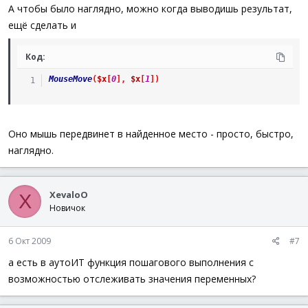
А чтобы было наглядно, можно когда выводишь результат,
ещё сделать и
Код:
MouseMove
(
$x
[
0
]
,
$x
[
1
]
)
Оно мышь передвинет в найденное место - просто, быстро,
наглядно.
XevaloO
X
Новичок
6 Окт 2009
#7
а есть в аутоИТ функция пошагового выполнения с
возможностью отслеживать значения переменных?