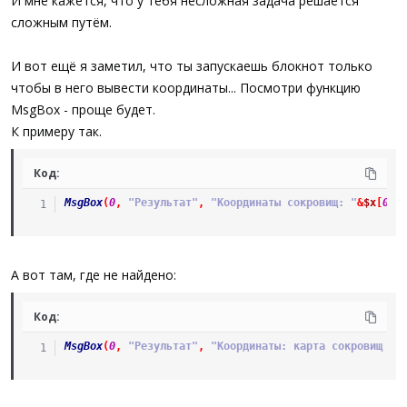
И мне кажется, что у тебя несложная задача решается
сложным путём.
И вот ещё я заметил, что ты запускаешь блокнот только
чтобы в него вывести координаты... Посмотри функцию
MsgBox - проще будет.
К примеру так.
Код:
MsgBox
(
0
,
"Результат"
,
"Координаты сокровищ: "
&
$x
[
0
]
&
А вот там, где не найдено:
Код:
MsgBox
(
0
,
"Результат"
,
"Координаты: карта сокровищ ок