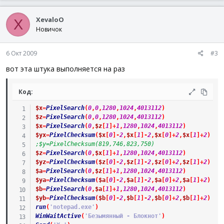
XevaloO
X
Новичок
6 Окт 2009
#3
вот эта штука выполняется на раз
Код:
$x
=
PixelSearch
(
0
,
0
,
1280
,
1024
,
4013112
)
$z
=
PixelSearch
(
0
,
0
,
1280
,
1024
,
4013112
)
$x
=
PixelSearch
(
0
,
$z
[
1
]
+
1
,
1280
,
1024
,
4013112
)
$yx
=
PixelChecksum
(
$x
[
0
]
-
2
,
$x
[
1
]
-
2
,
$x
[
0
]
+
2
,
$x
[
1
]
+
2
)
;$y=PixelChecksum(819,746,823,750)
$z
=
PixelSearch
(
0
,
$x
[
1
]
+
1
,
1280
,
1024
,
4013112
)
$yz
=
PixelChecksum
(
$z
[
0
]
-
2
,
$z
[
1
]
-
2
,
$z
[
0
]
+
2
,
$z
[
1
]
+
2
)
$a
=
PixelSearch
(
0
,
$z
[
1
]
+
1
,
1280
,
1024
,
4013112
)
$ya
=
PixelChecksum
(
$a
[
0
]
-
2
,
$a
[
1
]
-
2
,
$a
[
0
]
+
2
,
$a
[
1
]
+
2
)
$b
=
PixelSearch
(
0
,
$a
[
1
]
+
1
,
1280
,
1024
,
4013112
)
$yb
=
PixelChecksum
(
$b
[
0
]
-
2
,
$b
[
1
]
-
2
,
$b
[
0
]
+
2
,
$b
[
1
]
+
2
)
run
(
'notepad.exe'
)
WinWaitActive
(
'Безымянный - Блокнот'
)