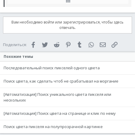
$i
=
1
Case
Else
while
$x
[
0
]
<
1278
$z
=
PixelSearch
(
$b
,
$x
[
1
]
,
1280
,
$x
[
1
]
,
$checkco
Вам необходимо войти или зарегистрироваться, чтобы здесь
Select
отвечать.
Case
Not
@error
if
PixelChecksum
(
$z
[
0
]
-
2
,
$z
[
1
]
-
2
,
$z
[
$x
[
0
]
=
$z
[
0
]
Facebook
Twitter
Reddit
Pinterest
Tumblr
WhatsApp
Электронная 
Ссылка
Поделиться:
$x
[
1
]
=
$z
[
1
]
$i
=
1
Похожие темы
Else
$b
+=
1
Последовательный поиск пикселей одного цвета
EndIf
Case
Else
$x
[
0
]
=
1278
Поиск цвета, как сделать чтоб не срабатывал на моргание
EndSelect
WEnd
[Автоматизация] Поиск уникального цвета пикселя или
$a
=
$x
[
1
]
+
1
нескольких
EndSelect
Until
$i
=
1
[Автоматизация] Поиск цвета на странице и клик по нему
Поиск цвета пикселя на полупрозрачной картинке