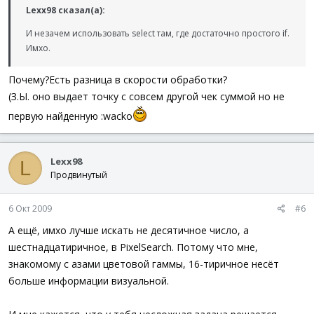
Lexx98 сказал(а):
И незачем использовать select там, где достаточно простого if.
Имхо.
Почему?Есть разница в скорости обработки?
(З.Ы. оно выдает точку с совсем другой чек суммой но не
первую найденную :wacko
Lexx98
L
Продвинутый
6 Окт 2009
#6
А ещё, имхо лучше искать не десятичное число, а
шестнадцатиричное, в PixelSearch. Потому что мне,
знакомому с азами цветовой гаммы, 16-тиричное несёт
больше информации визуальной.