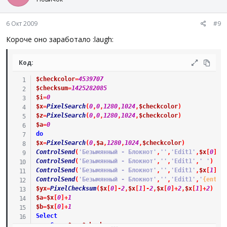
6 Окт 2009
#9
Короче оно заработало :laugh:
Код:
$checkcolor
=
4539707
$checksum
=
1425282085
$i
=
0
$x
=
PixelSearch
(
0
,
0
,
1280
,
1024
,
$checkcolor
)
$z
=
PixelSearch
(
0
,
0
,
1280
,
1024
,
$checkcolor
)
$a
=
0
do
$x
=
PixelSearch
(
0
,
$a
,
1280
,
1024
,
$checkcolor
)
ControlSend
(
'Безымянный - Блокнот'
,
''
,
'Edit1'
,
$x
[
0
]
)
ControlSend
(
'Безымянный - Блокнот'
,
''
,
'Edit1'
,
' '
)
ControlSend
(
'Безымянный - Блокнот'
,
''
,
'Edit1'
,
$x
[
1
]
)
ControlSend
(
'Безымянный - Блокнот'
,
''
,
'Edit1'
,
'
{enter
$yx
=
PixelChecksum
(
$x
[
0
]
-
2
,
$x
[
1
]
-
2
,
$x
[
0
]
+
2
,
$x
[
1
]
+
2
)
$a
=
$x
[
0
]
+
1
$b
=
$x
[
0
]
+
1
Select
Case
$yx
=
$checksum