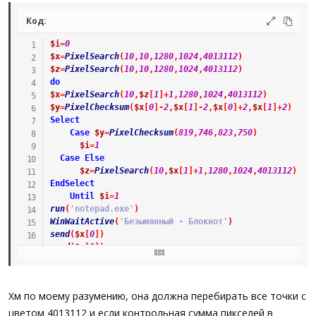
Код:
$i
=
0
$x
=
PixelSearch
(
10
,
10
,
1280
,
1024
,
4013112
)
$z
=
PixelSearch
(
10
,
10
,
1280
,
1024
,
4013112
)
do
$x
=
PixelSearch
(
10
,
$z
[
1
]
+
1
,
1280
,
1024
,
4013112
)
$y
=
PixelChecksum
(
$x
[
0
]
-
2
,
$x
[
1
]
-
2
,
$x
[
0
]
+
2
,
$x
[
1
]
+
2
)
Select
Case
$y
=
PixelChecksum
(
819
,
746
,
823
,
750
)
$i
=
1
Case
Else
$z
=
PixelSearch
(
10
,
$x
[
1
]
+
1
,
1280
,
1024
,
4013112
)
EndSelect
Until
$i
=
1
run
(
'notepad.exe'
)
WinWaitActive
(
'Безымянный - Блокнот'
)
send
(
$x
[
0
]
)
send
(
$x
[
1
]
)
Хм по моему разумению, она должна перебирать все точки с
цветом 4013112 и если контрольная сумма пикселей в