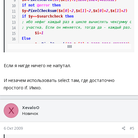
if
not
@error
then
$y
=
PixelChecksum
(
$x
[
0
]
-
2
,
$x
[
1
]
-
2
,
$x
[
0
]
+
2
,
$x
[
1
]
+
2
)
if
$y
==
$searchcheck
then
; ибо нефиг каждый раз в цикле вычислять чексумму одн
; участка. Если он меняется, тогда да - каждый раз.
$i
=
1
Else
$z
=
PixelSearch
(
10
,
$x
[
1
]
+
1
,
1280
,
1024
,
4013112
)
; тут проверку на @error не делаю, ибо если еррор, то
endif
endif
Если я нигде ничего не напутал.
Until
$i
=
1
or
(
not
@error
)
endif
endif
И незачем использовать select там, где достаточно
if
$i
==
1
or
not
@error
then
простого if. Имхо.
run
(
'notepad.exe'
)
WinWaitActive
(
'Безымянный - Блокнот'
)
send
(
$x
[
0
]
)
send
(
$x
[
1
]
)
XevaloO
X
else
Новичок
;что угодно, к примеру вывод сообщения о ложном поиск
endif
6 Окт 2009
#5