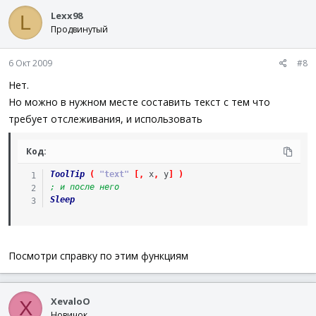
Lexx98
L
Продвинутый
6 Окт 2009
#8
Нет.
Но можно в нужном месте составить текст с тем что
требует отслеживания, и использовать
Код:
ToolTip
(
"text"
[
,
x
,
y
]
)
; и после него
Sleep
Посмотри справку по этим функциям
XevaloO
X
Новичок