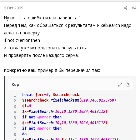
6 Окт 2009
#4
Ну вот эта ошибка из-за варианта 1.
Перед тем, как обращаться к результатам PixelSearch надо
делать проверку
if not @error then
и тогда уже использовать результаты.
И проверять после каждого сёрча.
Конкретно ваш пример я бы переиначил так:
Код:
Local
$err
=
0
,
$searchcheck
$searchcheck
=
PixelChecksum
(
819
,
746
,
823
,
750
)
$i
=
0
$x
=
PixelSearch
(
10
,
10
,
1280
,
1024
,
4013112
)
if
not
@error
then
$z
=
PixelSearch
(
10
,
10
,
1280
,
1024
,
4013112
)
if
not
@error
then
do
$x
=
PixelSearch
(
10
,
$z
[
1
]
+
1
,
1280
,
1024
,
4013112
)