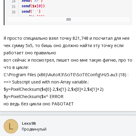
Send
(
'X='
)
send
(
$x
[
0
]
)
send
(
' '
)
send
(
$x
[
1
]
)
send
(
' YX='
)
send
(
$yx
)
send
(
' Z='
)
;
Я просто специально взял точку 821,748 и посчитал для нее
send
(
$z
[
0
]
)
send
(
$z
[
1
]
)
чек сумму 5х5, то бишь оно должно найти эту точку если
send
(
' YZ='
)
работает оно правильно
send
(
$yz
)
вот сейчас я посмотрел, пишет оно мне такую фигню, про то
send
(
' A='
)
send
(
$a
[
0
]
)
что в цикле:
send
(
$a
[
1
]
)
C:\Program Files (x86)\AutoIt3\SciTE\SciTEConfig\Hz5.au3 (18) :
send
(
' YA='
)
==> Subscript used with non-Array variable.:
send
(
$ya
)
send
(
'
{ENTER}
'
)
$y=PixelChecksum($x[0]-2,$x[1]-2,$x[0]+2,$x[1]+2)
$y=PixelChecksum($x^ ERROR
но ведь без цикла оно РАБОТАЕТ
Lexx98
L
Продвинутый