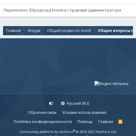
Перенесено: [Процессы] Кнопка с правами администратора
Главная
Форум
Общий раздел по AutoIt
Общие вопросы по 
Русский (RU)
Обратная связь
Условия использования
Политика конфиденциальности
Помощь
Главная
R
S
S
®
Community platform by XenForo
© 2010-2021 XenForo Ltd.