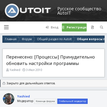
Русское сообщество
AutoIT
Вход
Регистрация
Главная
Форум
Общий раздел по AutoIt
Общие вопросы по 
Перенесено: [Процессы] Принудительно
обновить настройки программы
А
Д
Yashied
3 Июл 2010
в
а
т
т
о
а
Закрыто для дальнейших ответов.
р
н
т
а
е
ч
Yashied
м
а
Модератор
Команда форума
Глобальный модератор
ы
л