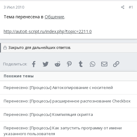
а
3 Июл 2010
#1
Тема перенесена в
Общение
.
http://autoit-script.ru/index.php?topic=2211.0
Закрыто для дальнейших ответов.
Facebook
Twitter
Reddit
Pinterest
Tumblr
WhatsApp
Электронная 
Ссылка
Поделиться:
Похожие темы
Перенесено: [Процессы] Автокопирование с носителей
Перенесено: [Процессы] расширенное распознование Checkbox
Перенесено: [Процессы] Компиляция скрипта
Перенесено: [Процессы] Как запустить программу от имени
указанного пользователя