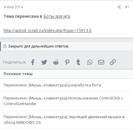
а
4 Фев 2014
#1
Тема перенесена в
Боты для игр
.
http://autoit-script.ru/index.php?topic=15913.0
Закрыто для дальнейших ответов.
Facebook
Twitter
Reddit
Pinterest
Tumblr
WhatsApp
Электронная 
Ссылка
Поделиться:
Похожие темы
Перенесено: [Мышь, клавиатура] разработка бота
Перенесено: [Мышь, клавиатура] Использование ControlClick с
ControlGetHandle
Перенесено: [Мышь, клавиатура] Эмуляций движений мышки в
обход WINDOWS OS