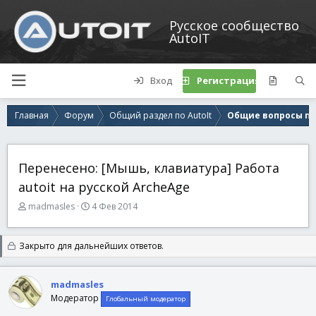
Русское сообщество
AutoIT
Вход
Регистрация
Главная
Форум
Общий раздел по AutoIt
Общие вопросы по 
Перенесено: [Мышь, клавиатура] Работа
autoit на русской ArcheAge
А
Д
madmasles
4 Фев 2014
в
а
т
т
о
а
Закрыто для дальнейших ответов.
р
н
т
а
е
ч
madmasles
м
а
Модератор
Глобальный модератор
ы
л