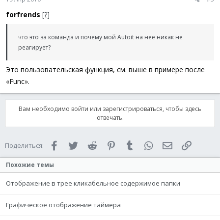
forfrends
[?]
If
$aCurInfo
[
4
]
<>
$iCtrlID
Then
GUISetCursor
(
7
,
1
,
$hWnd
)
Else
что это за команда и почему мой Autoit на нее никак не
GUISetCursor
(
2
,
0
,
$hWnd
)
реагирует?
EndIf
Sleep
(
10
)
Это пользовательская функция, см. выше в примере после
WEnd
«Func».
GUISetCursor
(
2
,
0
,
$hWnd
)
Вам необходимо войти или зарегистрироваться, чтобы здесь
If
IsArray
(
$aCurInfo
)
And
$aCurInfo
[
4
]
=
$iCtrlID
отвечать.
If
$iAction
=
1
Then
Execute
(
$sActionURL
)
Else
Facebook
Twitter
Reddit
Pinterest
Tumblr
WhatsApp
Электронная 
Ссылка
Поделиться:
ShellExecute
(
$sActionURL
)
EndIf
Похожие темы
If
@error
=
0
And
$iVisitedColor
Then
GUICtrlSetColor
(
$iCtrlID
,
$iVisitedColor
)
Отображение в трее кликабельное содержимое папки
EndIf
EndIf
Графическое отображение таймера
EndFunc