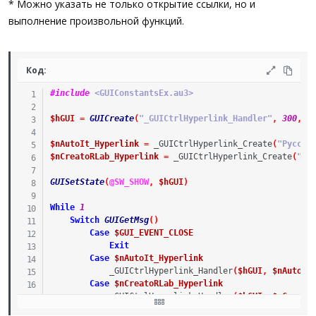
* Можно указать не только открытие ссылки, но и
выполнение произвольной функций.
Код:
#include
 <GUIConstantsEx.au3>
$hGUI
=
GUICreate
(
"_GUICtrlHyperlink_Handler"
,
300
,
2
$nAutoIt_Hyperlink
=
_GUICtrlHyperlink_Create
(
"Русско
$nCreatoRLab_Hyperlink
=
_GUICtrlHyperlink_Create
(
"Ла
GUISetState
(
@SW_SHOW
,
$hGUI
)
While
1
Switch
GUIGetMsg
(
)
Case
$GUI_EVENT_CLOSE
Exit
Case
$nAutoIt_Hyperlink
_GUICtrlHyperlink_Handler
(
$hGUI
,
$nAutoIt
Case
$nCreatoRLab_Hyperlink
_GUICtrlHyperlink_Handler
(
$hGUI
,
$nCreato
EndSwitch