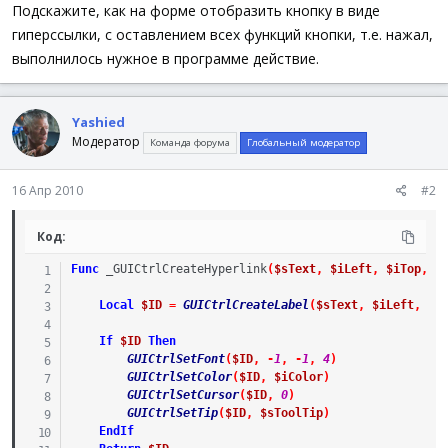
а
Подскажите, как на форме отобразить кнопку в виде
гиперссылки, с оставлением всех функций кнопки, т.е. нажал,
выполнилось нужное в программе действие.
Yashied
Модератор
Команда форума
Глобальный модератор
16 Апр 2010
#2
Код:
Func
_GUICtrlCreateHyperlink
(
$sText
,
$iLeft
,
$iTop
,
$
Local
$ID
=
GUICtrlCreateLabel
(
$sText
,
$iLeft
,
$i
If
$ID
Then
GUICtrlSetFont
(
$ID
,
-
1
,
-
1
,
4
)
GUICtrlSetColor
(
$ID
,
$iColor
)
GUICtrlSetCursor
(
$ID
,
0
)
GUICtrlSetTip
(
$ID
,
$sToolTip
)
EndIf