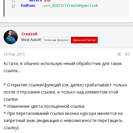
Return
$ID
EndFunc
;==>_GUICtrlCreateHyperlink
CreatoR
Must AutoIt!
Команда форума
Администратор
16 Апр 2010
#3
Кстати, я обычно использую некий обработчик для таких
ссылок...
* Открытие ссылки/функций (см. далее) срабатывает только
после отпускания ссылки, и только над элементом этой
ссылки.
* Изменение цвета посещённой ссылки.
* При перетаскиваний ссылки иконка курсора меняется на
запретный знак (индикация о невозможности перетащить
ссылку).