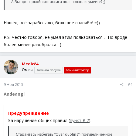
А Вы проверкой синтаксиса пользоваться умеете? ;)
EndIf
EndIf
Until
(
(
Not
@error
)
Or
(
$coord_top
=
$coord_botto
Нашёл, всё заработало, большое спасибо! =))
If
(
$coord_top
=
$coord_bottom
)
Then
MsgBox
(
0
,
"Always bad"
,
"Пиксель не найдён."
)
EndIf
P.S. Честно говоря, не умел этим пользоваться ... Но вроде
EndFunc
;==>_search_coord_by_3_or_3
более-менее разобрался =)
Medic84
Омега
Команда форума
Администратор
9 Ноя 2015
#4
Andeangl
Предупреждение
За нарушение общих правил (
пункт В.2
):
Старайтесь избегать “Over quoting” (преувеличенное