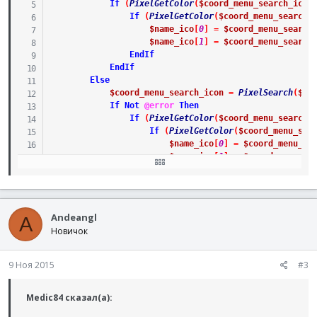
If
(
PixelGetColor
(
$coord_menu_search_icon
If
(
PixelGetColor
(
$coord_menu_search_
$name_ico
[
0
]
=
$coord_menu_search
$name_ico
[
1
]
=
$coord_menu_search
EndIf
EndIf
Else
$coord_menu_search_icon
=
PixelSearch
(
$co
If
Not
@error
Then
If
(
PixelGetColor
(
$coord_menu_search_
If
(
PixelGetColor
(
$coord_menu_sea
$name_ico
[
0
]
=
$coord_menu_se
$name_ico
[
1
]
=
$coord_menu_se
EndIf
EndIf
Else
If
(
$coord_left
<
$coord_right
)
Then
Andeangl
A
$coord_left
=
$coord_left
+
1
Новичок
Else
If
(
$coord_top
<
$coord_bottom
)
T
$coord_top
=
$coord_top
+
1
9 Ноя 2015
#3
Else
MsgBox
(
0
,
""
,
"Fatal Error. З
Medic84 сказал(а):
EndIf
EndIf