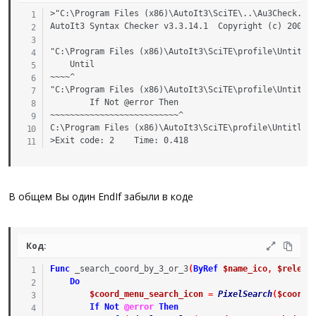
>"C:\Program Files (x86)\AutoIt3\SciTE\..\Au3Check.exe
AutoIt3 Syntax Checker v3.3.14.1  Copyright (c) 2007-2
"C:\Program Files (x86)\AutoIt3\SciTE\profile\Untitled
    Until

~~~~^

"C:\Program Files (x86)\AutoIt3\SciTE\profile\Untitled
        If Not @error Then

~~~~~~~~~~~~~~~~~~~~~~~~~~^

C:\Program Files (x86)\AutoIt3\SciTE\profile\Untitled 
>Exit code: 2    Time: 0.418
В общем Вы один EndIf забыли в коде
Код:
Func
_search_coord_by_3_or_3
(
ByRef
$name_ico
,
$releva
Do
$coord_menu_search_icon
=
PixelSearch
(
$coord_
If
Not
@error
Then