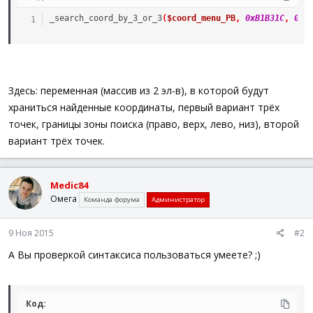
_search_coord_by_3_or_3
(
$coord_menu_PB
,
0xB1B31C
,
0xF
Здесь: переменная (массив из 2 эл-в), в которой будут
храниться найденные координаты, первый вариант трёх
точек, границы зоны поиска (право, верх, лево, низ), второй
вариант трёх точек.
Medic84
Омега
Команда форума
Администратор
9 Ноя 2015
#2
А Вы проверкой синтаксиса пользоваться умеете? ;)
Код: