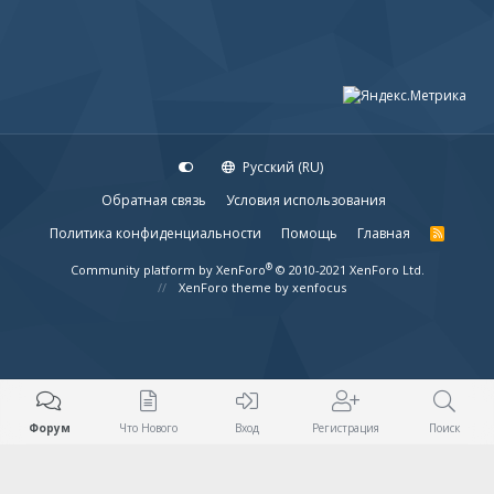
Русский (RU)
Обратная связь
Условия использования
Политика конфиденциальности
Помощь
Главная
R
S
S
®
Community platform by XenForo
© 2010-2021 XenForo Ltd.
XenForo theme
by xenfocus
Форум
Что Нового
Вход
Регистрация
Поиск