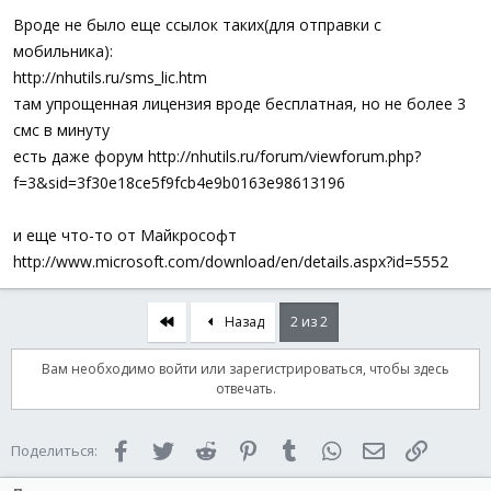
а
Вроде не было еще ссылок таких(для отправки с
мобильника):
http://nhutils.ru/sms_lic.htm
там упрощенная лицензия вроде бесплатная, но не более 3
смс в минуту
есть даже форум http://nhutils.ru/forum/viewforum.php?
f=3&sid=3f30e18ce5f9fcb4e9b0163e98613196
и еще что-то от Майкрософт
http://www.microsoft.com/download/en/details.aspx?id=5552
Первый
Назад
2 из 2
Вам необходимо войти или зарегистрироваться, чтобы здесь
отвечать.
Facebook
Twitter
Reddit
Pinterest
Tumblr
WhatsApp
Электронная 
Ссылка
Поделиться: