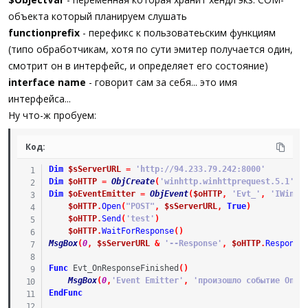
объекта который планируем слушать
functionprefix
- перефикс к пользоватеьским функциям
(типо обработчикам, хотя по сути эмитер получается один,
смотрит он в интерфейс, и определяет его состояние)
interface name
- говорит сам за себя... это имя
интерфейса...
Ну что-ж пробуем:
Код:
Dim
$sServerURL
=
'http://94.233.79.242:8000'
Dim
$oHTTP
=
ObjCreate
(
'winhttp.winhttprequest.5.1'
)
Dim
$oEventEmitter
=
ObjEvent
(
$oHTTP
,
'Evt_'
,
'IWinHt
$oHTTP
.
Open
(
"POST"
,
$sServerURL
,
True
)
$oHTTP
.
Send
(
'test'
)
$oHTTP
.
WaitForResponse
(
)
MsgBox
(
0
,
$sServerURL
&
'--Response'
,
$oHTTP
.
Response
Func
Evt_OnResponseFinished
(
)
MsgBox
(
0
,
'Event Emitter'
,
'произошло событие OnRe
EndFunc