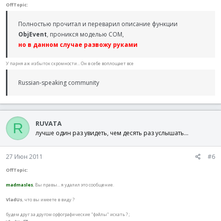
OffTopic:
Полностью прочитал и переварил описание функции
ObjEvent
, проникся моделью COM,
но в данном случае развожу руками
У парня аж избыток скромности... Он в себе воплощает все
Russian-speaking community
RUVATA
R
лучше один раз увидеть, чем десять раз услышать...
27 Июн 2011
#6
OffTopic:
madmasles
, Вы правы... я удалил это сообщение.
VladUs
, что вы имеете в виду ?
будем друг за другом орфографические "фэйлы" искать ? ;