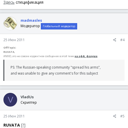
Здесь
спецификация
madmasles
Модератор
Глобальный модератор
25 Июн 2011
#4
OffTopic:
RUVATA
,
ИМХО, это не совсем корректное сообщение в этой теме
на офф. форуме
PS: The Russian-speaking community "spread his arms",
and was unable to give any comment's for this subject
VladUs
V
Скриптер
25 Июн 2011
#5
RUVATA
[?]