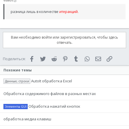
VladUs
[?]
разница лишь в количестве
итеракций.
Вам необходимо войти или зарегистрироваться, чтобы здесь
отвечать.
Facebook
Twitter
Reddit
Pinterest
Tumblr
WhatsApp
Электронная 
Ссылка
Поделиться:
Похожие темы
AutoIt обработка Excel
Данные, строки
Обработка содержимого файлов в разных местах
Обработка нажатий кнопок
Элементы GUI
обработка медиа клавиш