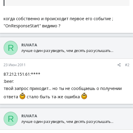
когда собственно и происходит первое его событие ;
"OnResponseStart" видимо ?
RUVATA
R
лучше один раз увидеть, чем десять раз услышать...
23 Июн 2011
#2
87.212.151.61:****
:beer:
твой запрос приходит... но ты не сообщаешь о получении
ответа
стало быть та-же ошибка
RUVATA
R
лучше один раз увидеть, чем десять раз услышать...