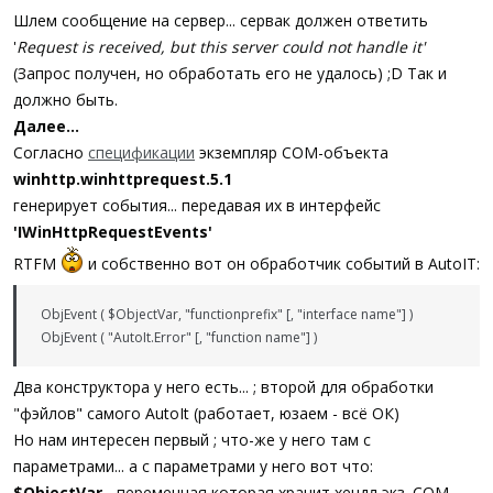
Шлем сообщение на сервер... сервак должен ответить
'
Request is received, but this server could not handle it'
(Запрос получен, но обработать его не удалось) ;D Так и
должно быть.
Далее...
Согласно
спецификации
экземпляр COM-объекта
winhttp.winhttprequest.5.1
генерирует события... передавая их в интерфейс
'IWinHttpRequestEvents'
RTFM
и собственно вот он обработчик событий в AutoIT:
ObjEvent ( $ObjectVar, "functionprefix" [, "interface name"] )
ObjEvent ( "AutoIt.Error" [, "function name"] )
Два конструктора у него есть... ; второй для обработки
"фэйлов" самого AutoIt (работает, юзаем - всё ОК)
Но нам интересен первый ; что-же у него там с
параметрами... а с параметрами у него вот что:
$ObjectVar
- переменная которая хранит хендл экз. COM-