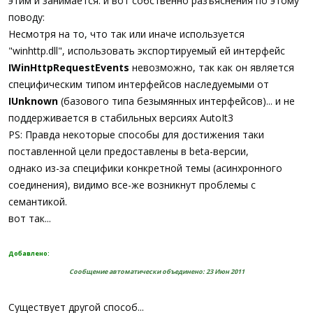
этим и занимается. и вот собственно разъяснения по этому
поводу:
Несмотря на то, что так или иначе используется
"winhttp.dll", использовать экспортируемый ей интерфейс
IWinHttpRequestEvents
невозможно, так как он является
специфическим типом интерфейсов наследуемыми от
IUnknown
(базового типа безымянных интерфейсов)... и не
поддерживается в стабильных версиях AutoIt3
PS: Правда некоторые способы для достижения таки
поставленной цели предоставлены в beta-версии,
однако из-за специфики конкретной темы (асинхронного
соединения), видимо все-же возникнут проблемы с
семантикой.
вот так...
Добавлено:
Сообщение автоматически объединено:
23 Июн 2011
Существует другой способ...