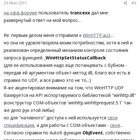
23 Июн 2011
#3
на офф.форуме
пользователь
trancexx
дал мне
развернутый ответ на мой вопрос...
Re: первым делом меня отправили к
WinHTTP.au3
...
но она не удовлетворяла моим потребностям, хотя в ней и
реализован определенный механизм контроля состояния
запроса функцией
_WinHttpSetStatusCallback
(для ее использования надо еще потанцевать с бубном -
передав ей аргументом объект-метод dll, благо все есть в
справке по UDF, и все равно это не то...)
Я-же акцентировал внимание на том, что WinHTTP UDF
базируется на API экспортируемого библиотекой "winhttp.dll"
(конструктор COM-объектов 'winhttp.winhttprequest.5.1' так-
же дело рук этой либы)
но для "нативного" доступа к ней используется
своя
спецификация
, а для работы с COM-объектами -
своя
...
Согласно справки по AutoIt функция
ObjEvent
, собственно