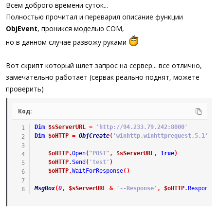
а
Всем доброго времени суток...
Полностью прочитал и переварил описание функции
ObjEvent
, проникся моделью COM,
но в данном случае развожу руками
Вот скрипт который шлет запрос на сервер... все отлично,
замечательно работает (сервак реально поднят, можете
проверить)
Код:
Dim
$sServerURL
=
'http://94.233.79.242:8000'
Dim
$oHTTP
=
ObjCreate
(
'winhttp.winhttprequest.5.1'
)
$oHTTP
.
Open
(
"POST"
,
$sServerURL
,
True
)
$oHTTP
.
Send
(
'test'
)
$oHTTP
.
WaitForResponse
(
)
MsgBox
(
0
,
$sServerURL
&
'--Response'
,
$oHTTP
.
Response