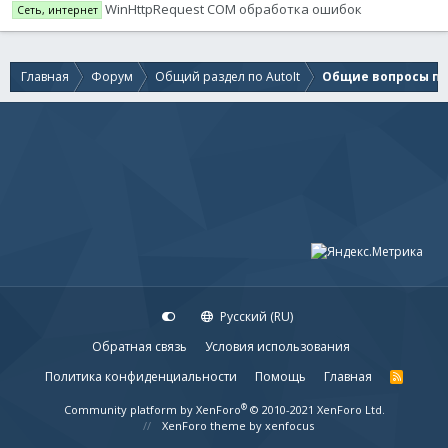
WinHttpRequest COM обработка ошибок
Сеть, интернет
Главная
Форум
Общий раздел по AutoIt
Общие вопросы по 
Русский (RU)
Обратная связь
Условия использования
Политика конфиденциальности
Помощь
Главная
R
S
S
®
Community platform by XenForo
© 2010-2021 XenForo Ltd.
XenForo theme
by xenfocus