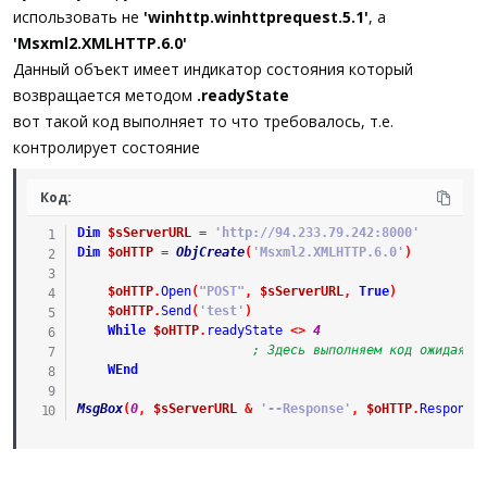
использовать не
'winhttp.winhttprequest.5.1'
, а
'Msxml2.XMLHTTP.6.0'
Данный объект имеет индикатор состояния который
возвращается методом
.readyState
вот такой код выполняет то что требовалось, т.е.
контролирует состояние
Код:
Dim
$sServerURL
=
'http://94.233.79.242:8000'
Dim
$oHTTP
=
ObjCreate
(
'Msxml2.XMLHTTP.6.0'
)
$oHTTP
.
Open
(
"POST"
,
$sServerURL
,
True
)
$oHTTP
.
Send
(
'test'
)
While
$oHTTP
.
readyState
<>
4
; Здесь выполняем код ожидая о
WEnd
MsgBox
(
0
,
$sServerURL
&
'--Response'
,
$oHTTP
.
Response