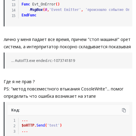
Func
Evt_OnError
(
)
MsgBox
(
0
,
'Event Emitter'
,
'произошло событие OnEr
EndFunc
лично у меня падает все время, причем "стоп машина!" орет
система, а интерпритатор покорно складывается показывая
... AutoIT3.exe ended.rc:-1073741819
Где я не прав ?
PS: "метод повсеместного втыкания CosoleWrite"... помог
определить что ошибка возникает на этапе
Код:
.
.
.
$oHTTP
.
Send
(
'test'
)
.
.
.